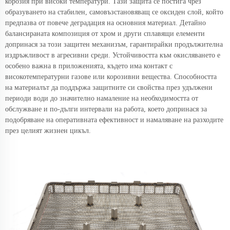
корозия при високи температури. Тази защита се постига чрез
образуването на стабилен, самовъзстановяващ се оксиден слой, който
предпазва от повече деградация на основния материал. Детайно
балансираната композиция от хром и други сплавящи елементи
допринася за този защитен механизъм, гарантирайки продължителна
издръжливост в агресивни среди. Устойчивостта към окисляването е
особено важна в приложенията, където има контакт с
високотемпературни газове или корозивни вещества. Способността
на материалът да поддържа защитните си свойства през удължени
периоди води до значително намаление на необходимостта от
обслужване и по-дълги интервали на работа, което допринася за
подобряване на оперативната ефективност и намаляване на разходите
през целият жизнен цикъл.