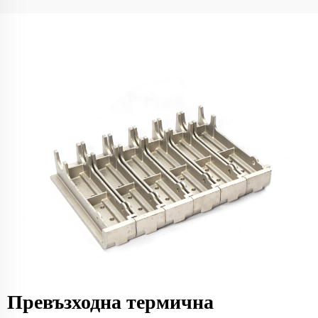
Превъзходна термична