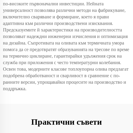
по-високите първоначални инвестиции. Нейната
универсалност позволява различни методи на фабрикуване,
включително сваряване и формиране, което я прави
адаптивна към различни производствени изисквания.
Предсказуемите й характеристики на производителността
позволяват надеждни инженерни изчисления и оптимизация
на дизайна. Съпротивата на оливата към термичната умора
помога да се предотвратят образуванията на тресове по време
на термично циклиране, гарантирайки удължения срок на
служба при приложения с често температурни колебания.
Освен това, модерните класове топлоупорна олива предлагат
подобрена обработваност и сварливост в сравнение с по-
ранните версии, упрощавайки процесите на производство и
поддръжка.
Практични съвети