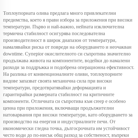
Топлоупорната олива предлага много привлекателни
предимства, което я прави избора за приложения при високи
температури. Първо и най-важно, нейната изключителна
термична стабилност осигурява последователна
производителност в широк диапазон от температури,
намалявайки риска от повреди на оборудването и неочакван
downtime. Суперior окислителното си съпротива значително
продължава живота на компонентите, водейки до намалени
разходи за поддръжка и подобрена операционна ефективност.
На разлика от конвенционалните оливи, топлоупорните
видове запазват своята механична сила при високи
температури, предотвратявайки деформацията и
гарантирайки размерната стабилност на критичните
компоненти. Отличната си съпротива към creep е особено
ценна при приложения, включващи продължителни
натоварвания при високи температури, като оборудването за
производство на енергия и индустриалните печи. От
икономически гледна точка, дългосрочната им устойчивост
често води до по-нисък общ разход за собственост, въпреки