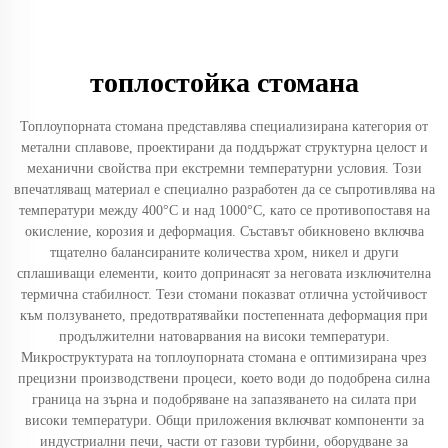
топлостойка стомана
Топлоупорната стомана представлява специализирана категория от
метални сплавове, проектирани да поддържат структурна целост и
механични свойства при екстремни температурни условия. Този
впечатляващ материал е специално разработен да се съпротивлява на
температури между 400°C и над 1000°C, като се противопоставя на
окисление, корозия и деформация. Съставът обикновено включва
тщателно балансираните количества хром, никел и други
сплашиващи елементи, които допринасят за неговата изключителна
термична стабилност. Тези стомани показват отлична устойчивост
към ползуването, предотвратявайки постепенната деформация при
продължителни натоварвания на високи температури.
Микроструктурата на топлоупорната стомана е оптимизирана чрез
прецизни производствени процеси, което води до подобрена силна
граница на зърна и подобряване на запазяването на силата при
високи температури. Общи приложения включват компоненти за
индустриални печи, части от газови турбини, оборудване за