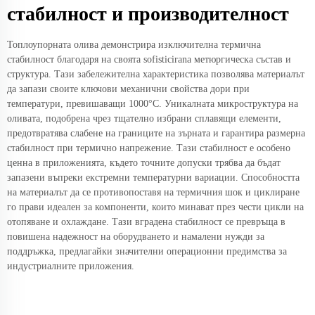
стабилност и производителност
Топлоупорната олива демонстрира изключителна термична
стабилност благодаря на своята sofisticirana метюргическа състав и
структура. Тази забележителна характеристика позволява материалът
да запази своите ключови механични свойства дори при
температури, превишаващи 1000°C. Уникалната микроструктура на
оливата, подобрена чрез тщателно избрани сплавящи елементи,
предотвратява слабене на границите на зърната и гарантира размерна
стабилност при термично напрежение. Тази стабилност е особено
ценна в приложенията, където точните допуски трябва да бъдат
запазени въпреки екстремни температурни вариации. Способността
на материалът да се противопоставя на термичния шок и циклиране
го прави идеален за компоненти, които минават през чести цикли на
отопяване и охлаждане. Тази вградена стабилност се превръща в
повишена надежност на оборудването и намалени нужди за
поддръжка, предлагайки значителни операционни предимства за
индустриалните приложения.