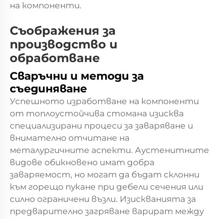
на компоненти.
Съображения за
производство и
обработване
Сваръчни и методи за
съединяване
Успешното изработване на компоненти
от топлоустойчива стомана изисква
специализирани процеси за заваряване и
внимателно отчитане на
металургичните аспекти. Аустенитните
видове обикновено имат добра
заваряемост, но могат да бъдат склонни
към горещо пукане при дебели сечения или
силно ограничени възли. Изискванията за
предварително загряване варират между