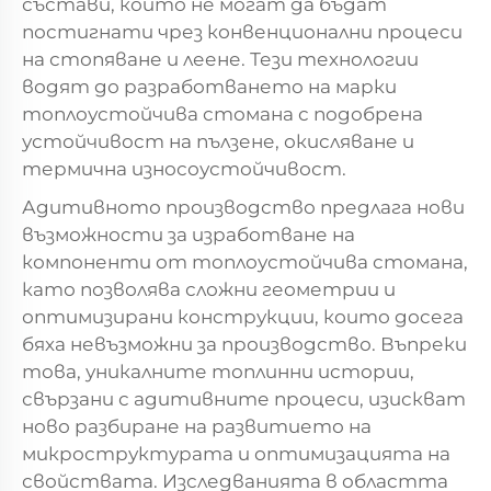
състави, които не могат да бъдат
постигнати чрез конвенционални процеси
на стопяване и леене. Тези технологии
водят до разработването на марки
топлоустойчива стомана с подобрена
устойчивост на пълзене, окисляване и
термична износоустойчивост.
Адитивното производство предлага нови
възможности за изработване на
компоненти от топлоустойчива стомана,
като позволява сложни геометрии и
оптимизирани конструкции, които досега
бяха невъзможни за производство. Въпреки
това, уникалните топлинни истории,
свързани с адитивните процеси, изискват
ново разбиране на развитието на
микроструктурата и оптимизацията на
свойствата. Изследванията в областта