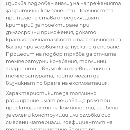
изисква подробен анализ на напреженията
за критични компоненти. Прочността
при пълзене става определящият
критерий за проектиране при
дългосрочни приложения, докато
краткосрочната якост и пластичност са
важни при условията за пускане и спиране.
Процесът на подбор трябва да отчита
температурни колебания, топлинни
градиенти и възможни превишения на
температурата, които могат да
възникнат по време на експлоатация.
Характеристиките за топлинно
разширение имат решаваща роля при
проектирането на компоненти, особено
за големи конструкции или сглобки със
смесени материали. Коефициентът на
топлинно разширение варира при