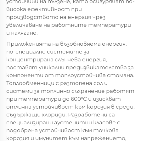
устойчиви на пълзене, като осигуряват по-
висока ефективност при
производството на енергия чрез
увеличаване на работните температури
и налягане.
Приложенията на възобновяема енергия,
по-специално системите за
концентрирана слънчева енергия,
поставят уникални предизвикателства за
компоненти от топлоустойчива стомана.
Топлообменници с разтопена сол и
системи за топлинно съхранение работят
при температури до 600°C и изискват
отлична устойчивост към корозия в среди,
съдържащи хлориди. Разработени са
специализирани аустенитни класове с
подобрена устойчивост към точкова
корозия и имунитет към напрежението,