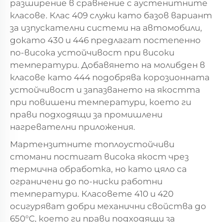
разширение в сравнение с аустенитните
класове. Клас 409 служи като базов вариант
за изпускателни системи на автомобили,
докато 430 и 446 предлагат постепенно
по-висока устойчивост при високи
температури. Добавянето на молибден в
класове като 444 подобрява корозионната
устойчивост и запазването на якостта
при повишени температури, което ги
прави подходящи за промишлени
нагревателни приложения.
Мартензитните топлоустойчиви
стомани постигат висока якост чрез
термична обработка, но като цяло са
ограничени до по-ниски работни
температури. Класовете 410 и 420
осигуряват добри механични свойства до
650°C, което ги прави подходящи за