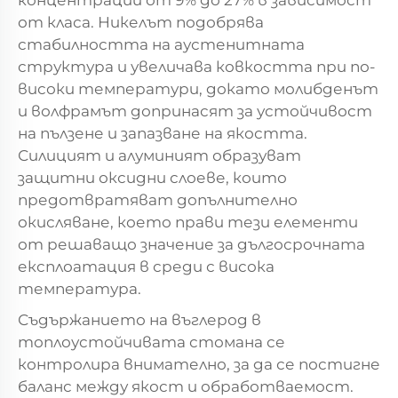
концентрации от 9% до 27% в зависимост
от класа. Никелът подобрява
стабилността на аустенитната
структура и увеличава ковкостта при по-
високи температури, докато молибденът
и волфрамът допринасят за устойчивост
на пълзене и запазване на якостта.
Силицият и алуминият образуват
защитни оксидни слоеве, които
предотвратяват допълнително
окисляване, което прави тези елементи
от решаващо значение за дългосрочната
експлоатация в среди с висока
температура.
Съдържанието на въглерод в
топлоустойчивата стомана се
контролира внимателно, за да се постигне
баланс между якост и обработваемост.