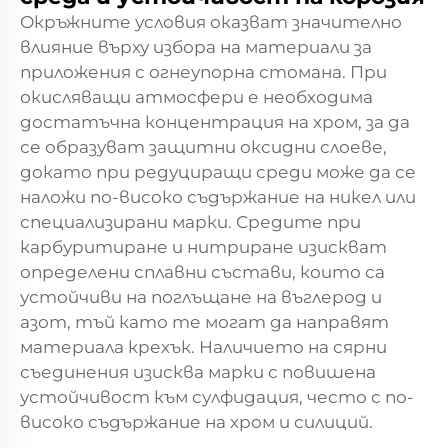
Окръжните условия оказват значително
влияние върху избора на материали за
приложения с огнеупорна стомана. При
окисляващи атмосфери е необходима
достатъчна концентрация на хром, за да
се образуват защитни оксидни слоеве,
докато при редуциращи среди може да се
наложи по-високо съдържание на никел или
специализирани марки. Средите при
карбуритиране и нитриране изискват
определени сплавни състави, които са
устойчиви на поглъщане на въглерод и
азот, тъй като те могат да направят
материала крехък. Наличието на сярни
съединения изисква марки с повишена
устойчивост към сулфидация, често с по-
високо съдържание на хром и силиций.