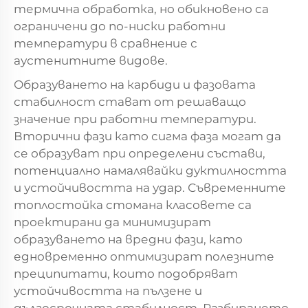
термична обработка, но обикновено са
ограничени до по-ниски работни
температури в сравнение с
аустенитните видове.
Образуването на карбиди и фазовата
стабилност стават от решаващо
значение при работни температури.
Вторични фази като сигма фаза могат да
се образуват при определени състави,
потенциално намалявайки дуктилността
и устойчивостта на удар. Съвременните
топлостойка стомана
класовете са
проектирани да минимизират
образуването на вредни фази, като
едновременно оптимизират полезните
преципитати, които подобряват
устойчивостта на пълзене и