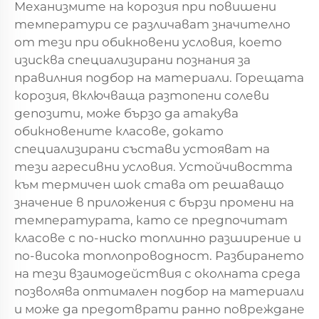
Механизмите на корозия при повишени
температури се различават значително
от тези при обикновени условия, което
изисква специализирани познания за
правилния подбор на материали. Горещата
корозия, включваща разтопени солеви
депозити, може бързо да атакува
обикновените класове, докато
специализирани състави устояват на
тези агресивни условия. Устойчивостта
към термичен шок става от решаващо
значение в приложения с бързи промени на
температурата, като се предпочитат
класове с по-ниско топлинно разширение и
по-висока топлопроводност. Разбирането
на тези взаимодействия с околната среда
позволява оптимален подбор на материали
и може да предотврати ранно повреждане