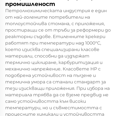
промишленост
Петролнохимическата индустрия е един
от най-големите потребители на
топлоустойчива стомана, с приложения,
простиращи се от тръби за реформери до
реакторни съдове. Етиленните крекери
работят при температури над 1000°C,
което изисква специализирани класове
материали, способни да издържат
термично циклиране, карбуритизация и
механично напрежение. Класовете HP с
подобрена устойчивост на пълзене и
термична умора са станали стандарт за
тези изискващи приложения. При избора на
материала трябва да се вземе предвид не
само устойчивостта към високи
температури, но и съвместимостта с
процесните химикали и устойчивостта