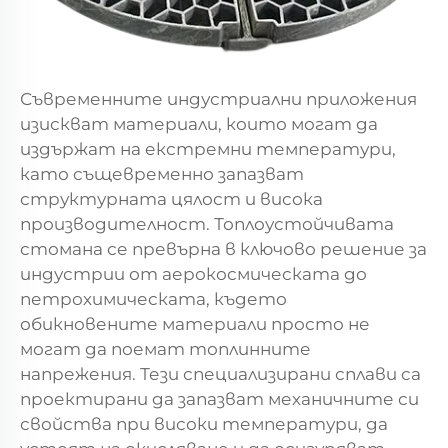
Съвременните индустриални приложения
изискват материали, които могат да
издържат на екстремни температури,
като същевременно запазват
структурната цялост и висока
производителност. Топлоустойчивата
стомана се превърна в ключово решение за
индустрии от аерокосмическата до
петрохимическата, където
обикновените материали просто не
могат да поемат топлинните
напрежения. Тези специализирани сплави са
проектирани да запазват механичните си
свойства при високи температури, да