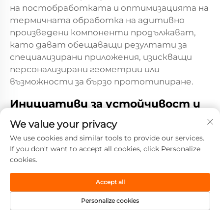
на постобработката и оптимизацията на
термичната обработка на адитивно
произведени компоненти продължават,
като дават обещаващи резултати за
специализирани приложения, изискващи
персонализирани геометрии или
възможности за бързо прототипиране.
Инициативи за устойчивост и
рециклиране
We value your privacy
Екологичната осведоменост води
We use cookies and similar tools to provide our services.
развитието на устойчиви технологии за
If you don't want to accept all cookies, click Personalize
производство и рециклиране на
cookies.
топлоустойчива стомана. Напреднали
техники за стопяване намаляват
Accept all
консумацията на енергия и емисиите,
Personalize cookies
като същевременно спазват строги
стандарти за качество. Рециклирането