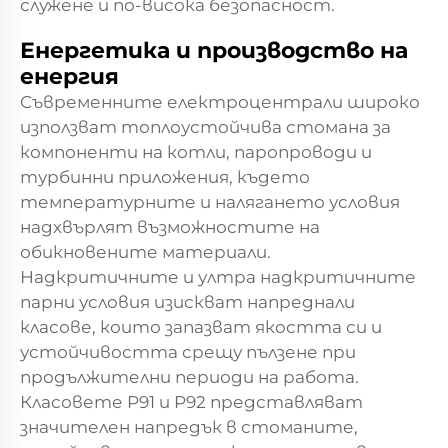
служене и по-висока безопасност.
Енергетика и производство на
енергия
Съвременните електроцентрали широко
използват топлоустойчива стомана за
компоненти на котли, паропроводи и
турбинни приложения, където
температурните и налягането условия
надхвърлят възможностите на
обикновените материали.
Надкритичните и ултра надкритичните
парни условия изискват напреднали
класове, които запазват якостта си и
устойчивостта срещу пълзене при
продължителни периоди на работа.
Класовете P91 и P92 представляват
значителен напредък в стоманите,