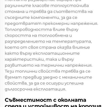
различните класове топлоустойчива
стомана и трябва да съответства на
съседните компоненти, за да се
предотвратят прекомерни напрежения.
Топлопроводността влияе върху
скоростта на топлообмена и
разпределението на температурата,
което от своя страна оказва влияние
както върху експлоатационните
характеристики, така и върху
развитието на термични напрежения.
Тези топлинни свойства трябва да се
вземат предвид заедно с механичните
свойства, за да се осигури успешна
дългосрочна експлоатация.
Съвместимост с околната
среда и устойчивост на корозия