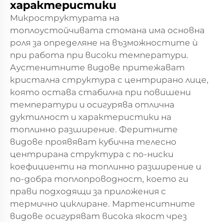
характеристики
Микроструктурата на
топлоустойчивата стомана има основна
роля за определяне на възможностите ѝ
при работа при високи температури.
Аустенитните видове притежават
кристална структура с центрирано лице,
която остава стабилна при повишени
температури и осигурява отлична
дуктилност и характеристики на
топлинно разширение. Феритните
видове проявяват кубична телесно
центрирана структура с по-ниски
коефициенти на топлинно разширение и
по-добра топлопроводност, което ги
прави подходящи за приложения с
термично циклиране. Мартенситните
видове осигуряват висока якост чрез