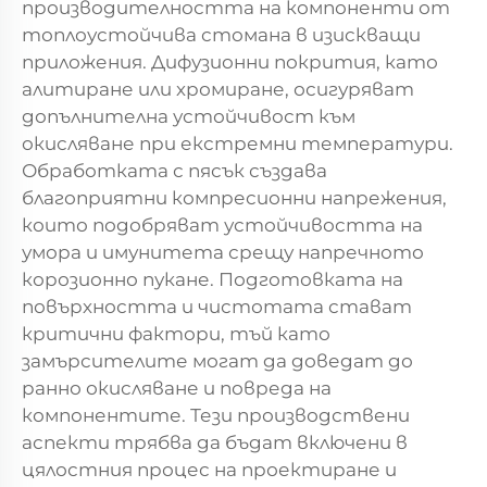
производителността на компоненти от
топлоустойчива стомана в изискващи
приложения. Дифузионни покрития, като
алитиране или хромиране, осигуряват
допълнителна устойчивост към
окисляване при екстремни температури.
Обработката с пясък създава
благоприятни компресионни напрежения,
които подобряват устойчивостта на
умора и имунитета срещу напречното
корозионно пукане. Подготовката на
повърхността и чистотата стават
критични фактори, тъй като
замърсителите могат да доведат до
ранно окисляване и повреда на
компонентите. Тези производствени
аспекти трябва да бъдат включени в
цялостния процес на проектиране и