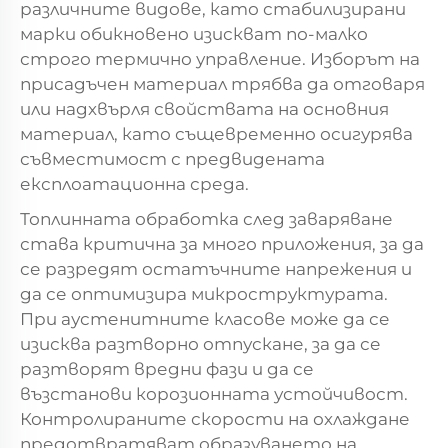
различните видове, като стабилизирани
марки обикновено изискват по-малко
строго термично управление. Изборът на
присадъчен материал трябва да отговаря
или надхвърля свойствата на основния
материал, като същевременно осигурява
съвместимост с предвидената
експлоатационна среда.
Топлинната обработка след заваряване
става критична за много приложения, за да
се разредят остатъчните напрежения и
да се оптимизира микроструктурата.
При аустенитните класове може да се
изисква разтворно отпускане, за да се
разтворят вредни фази и да се
възстанови корозионната устойчивост.
Контролираните скорости на охлаждане
предотвратяват образуването на