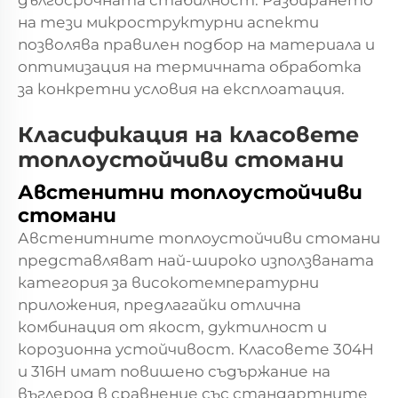
дългосрочната стабилност. Разбирането
на тези микроструктурни аспекти
позволява правилен подбор на материала и
оптимизация на термичната обработка
за конкретни условия на експлоатация.
Класификация на класовете
топлоустойчиви стомани
Австенитни топлоустойчиви
стомани
Австенитните топлоустойчиви стомани
представляват най-широко използваната
категория за високотемпературни
приложения, предлагайки отлична
комбинация от якост, дуктилност и
корозионна устойчивост. Класовете 304H
и 316H имат повишено съдържание на
въглерод в сравнение със стандартните