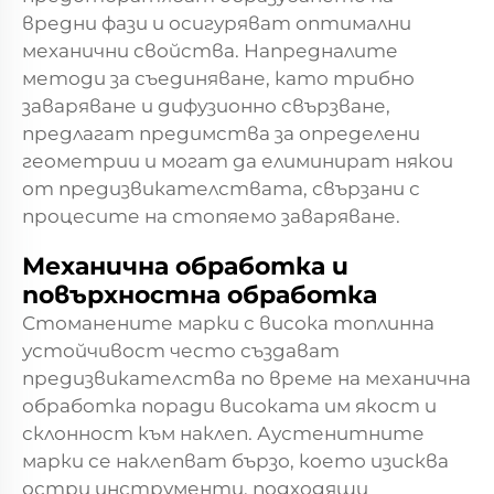
вредни фази и осигуряват оптимални
механични свойства. Напредналите
методи за съединяване, като трибно
заваряване и дифузионно свързване,
предлагат предимства за определени
геометрии и могат да елиминират някои
от предизвикателствата, свързани с
процесите на стопяемо заваряване.
Механична обработка и
повърхностна обработка
Стоманените марки с висока топлинна
устойчивост често създават
предизвикателства по време на механична
обработка поради високата им якост и
склонност към наклеп. Аустенитните
марки се наклепват бързо, което изисква
остри инструменти, подходящи