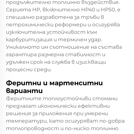
продължително топлинно въздействие.
Серията HP, включително HP40 и HP50, е
специално разработена за тръби в
петрохимически реформери и осигурява
изключителна устойчивост към
карбуритизация и термичен удар.
Уникалното им съотношение на състава
гарантира размерна стабилност и
удължен срок на служба в изискващи
процесни среди.
Феритни и мартенситни
варианти
Феритните топлоустойчиви стомани
предлагат икономически ефективни
решения за приложения при умерени
температури, като осигуряват по-добра
топлопроводност и по-ниско топлинно