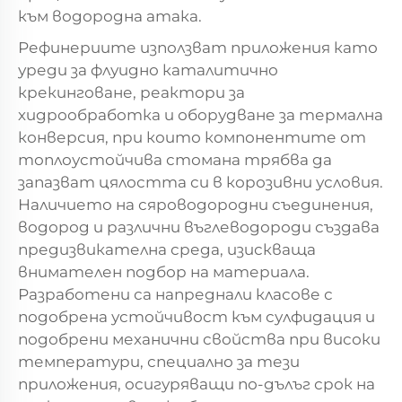
към водородна атака.
Рефинериите използват приложения като
уреди за флуидно каталитично
крекинговане, реактори за
хидрообработка и оборудване за термална
конверсия, при които компонентите от
топлоустойчива стомана трябва да
запазват цялостта си в корозивни условия.
Наличието на сяроводородни съединения,
водород и различни въглеводороди създава
предизвикателна среда, изискваща
внимателен подбор на материала.
Разработени са напреднали класове с
подобрена устойчивост към сулфидация и
подобрени механични свойства при високи
температури, специално за тези
приложения, осигуряващи по-дълъг срок на