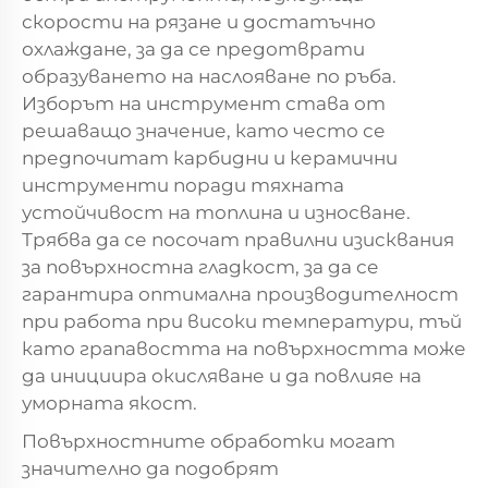
скорости на рязане и достатъчно
охлаждане, за да се предотврати
образуването на наслояване по ръба.
Изборът на инструмент става от
решаващо значение, като често се
предпочитат карбидни и керамични
инструменти поради тяхната
устойчивост на топлина и износване.
Трябва да се посочат правилни изисквания
за повърхностна гладкост, за да се
гарантира оптимална производителност
при работа при високи температури, тъй
като грапавостта на повърхността може
да инициира окисляване и да повлияе на
уморната якост.
Повърхностните обработки могат
значително да подобрят