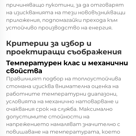
причиняващо пукотини, за да отговарят
на изискванията на тези нововъзникващи
приложения, подпомагайки прехода към
устойчиво производство на енергия.
Критерии за избор и
проектиращи съображения
Температурен клас и механични
свойства
Правилният подбор на топлоустойчива
стомана изисква внимателна оценка на
работните температурни диапазони,
условията на механично натоварване и
очаквания срок на служба. Максимално
допустимите стойности на
напрежението намаляват значително с
повишаване на температурата, което