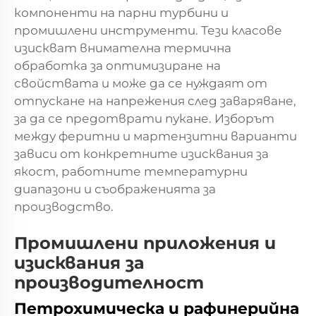
компоненти на парни турбини и
промишлени инструменти. Тези класове
изискват внимателна термична
обработка за оптимизиране на
свойствата и може да се нуждаят от
отпускане на напрежения след заваряване,
за да се предотврати пукане. Изборът
между феритни и мартензитни варианти
зависи от конкретните изисквания за
якост, работните температурни
диапазони и съображенията за
производство.
Промишлени приложения и
изисквания за
производителност
Петрохимическа и рафинерийна