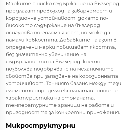
Марките с ниско съдържание на въглерод
предлагат превъзходна заваряемост и
корозионна устойчивост, докато по-
високото съдържание на въглерод
осигурява по-голяма якост, но може да
намали ковкостта. Добавките на азот в
определени марки повишават якостта,
без значително увеличение на
съдържанието на въглерод, което
позволява подобряване на механичните
свойства при запазване на корозионната
устойчивост. Точният баланс между тези
елементи определя експлоатационните
характеристики на стоманата,
температурните граници на работа и
пригодността за конкретни приложения.
Микроструктурни