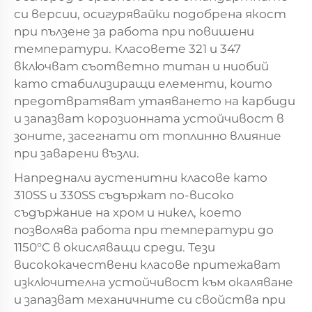
си версии, осигурявайки подобрена якост
при пълзене за работа при повишени
температури. Класовете 321 и 347
включват съответно титан и ниобий
като стабилизиращи елементи, които
предотвратяват утаяването на карбиди
и запазват корозионната устойчивост в
зоните, засегнати от топлинно влияние
при заварени възли.
Напреднали аустенитни класове като
310SS и 330SS съдържат по-високо
съдържание на хром и никел, което
позволява работа при температури до
1150°C в окисляващи среди. Тези
висококачествени класове притежават
изключителна устойчивост към окаляване
и запазват механичните си свойства при