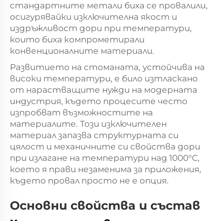
стандартните метали биха се провалили,
осигурявайки изключителна якост и
издръжливост дори при температури,
които биха компрометирали
конвенционалните материали.
Развитието на стоманата, устойчива на
високи температури, е било изтласкано
от нарастващите нужди на модерната
индустрия, където процесите често
изпробват възможностите на
материалите. Този изключителен
материал запазва структурната си
цялост и механичните си свойства дори
при излагане на температури над 1000°C,
което я прави незаменима за приложения,
където провал просто не е опция.
Основни свойства и състав