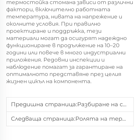
термостойка стомана зависи от различни
фактори, включително работната
температура, нивата на напрежение и
околните условия. При правилно
проектиране и поддръжка, тези
материали могат да осигурят надеждно
функциониране в продължение на 10–20
години или повече в много индустриални
приложения. Редовни инспекции и
наблюдение помагат за гарантиране на
оптималното представяне през целия
жизнен цикъл на компонента.
Предишна страница:
Разбиране на свойствата и приложенията на термостойка стомана
Следваща страница:
Ролята на термичната обработка за подобряване на металните свойства и издръжливост