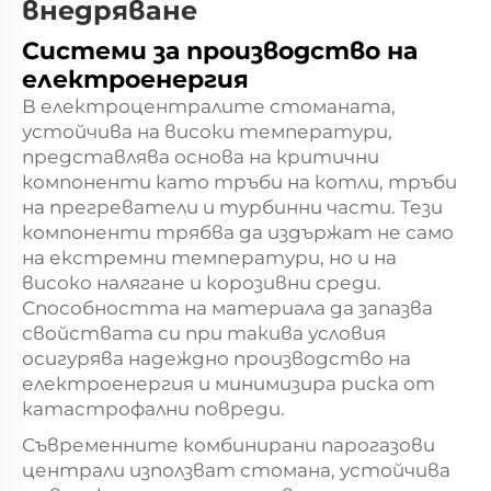
внедряване
Системи за производство на
електроенергия
В електроцентралите стоманата,
устойчива на високи температури,
представлява основа на критични
компоненти като тръби на котли, тръби
на прегреватели и турбинни части. Тези
компоненти трябва да издържат не само
на екстремни температури, но и на
високо налягане и корозивни среди.
Способността на материала да запазва
свойствата си при такива условия
осигурява надеждно производство на
електроенергия и минимизира риска от
катастрофални повреди.
Съвременните комбинирани парогазови
централи използват стомана, устойчива