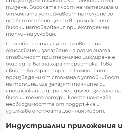
структурна цялост и устойчивост на
пълзене. Високата якост на материала и
отличната устойчивост на пълзене го
правят особено ценен в приложения с
високи натоварвания при екстремни
топлинни условия.
Способността за устойчивост на
окисляване и запазване на размерната
стабилност при термично циклиране е
още една важна характеристика. Това
свойство гарантира, че компоненти,
произведени от стомана с устойчивост
на топлина, ще запазят точните си
спецификации дори след дълго излагане на
високи температури, което намалява
необходимостта от поддръжка и
удължава експлоатационния живот.
Индустриални приложения и