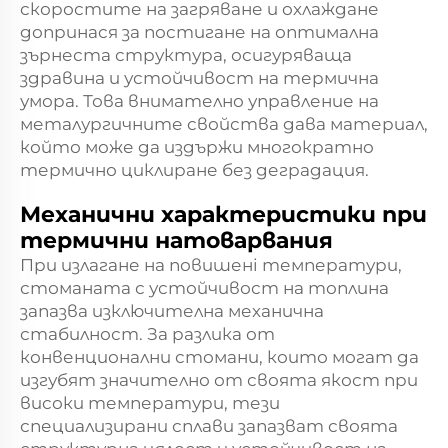
скоростите на загряване и охлаждане
допринася за постигане на оптимална
зърнеста структура, осигуряваща
здравина и устойчивост на термична
умора. Това внимателно управление на
металургичните свойства дава материал,
който може да издържи многократно
термично циклиране без деградация.
Механични характеристики при
термични натоварвания
При излагане на повишенi температури,
стоманата с устойчивост на топлина
запазва изключителна механична
стабилност. За разлика от
конвенционални стомани, които могат да
изгубят значително от своята якост при
високи температури, тези
специализирани сплави запазват своята