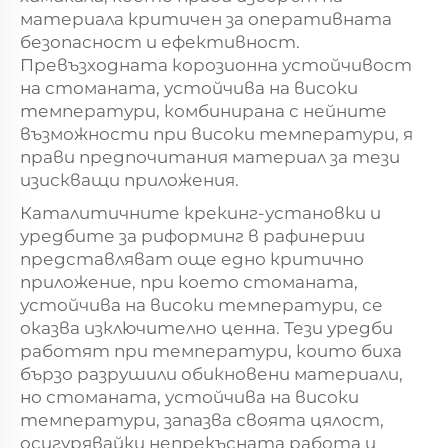
материала критичен за оперативната
безопасност и ефективност.
Превъзходната корозионна устойчивост
на стоманата, устойчива на високи
температури, комбинирана с нейните
възможности при високи температури, я
прави предпочитания материал за тези
изискващи приложения.
Каталитичните крекинг-установки и
уредбите за риформинг в рафинерии
представляват още едно критично
приложение, при което стоманата,
устойчива на високи температури, се
оказва изключително ценна. Тези уредби
работят при температури, които биха
бързо разрушили обикновени материали,
но стоманата, устойчива на високи
температури, запазва своята цялост,
осигурявайки непрекъсната работа и