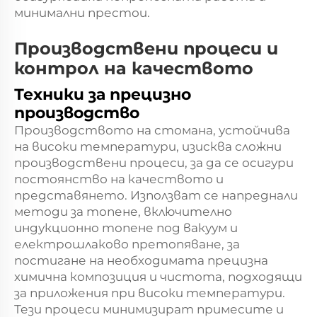
минимални престои.
Производствени процеси и
контрол на качеството
Техники за прецизно
производство
Производството на стомана, устойчива
на високи температури, изисква сложни
производствени процеси, за да се осигури
постоянство на качеството и
представянето. Използват се напреднали
методи за топене, включително
индукционно топене под вакуум и
електрошлаково претопяване, за
постигане на необходимата прецизна
химична композиция и чистота, подходящи
за приложения при високи температури.
Тези процеси минимизират примесите и