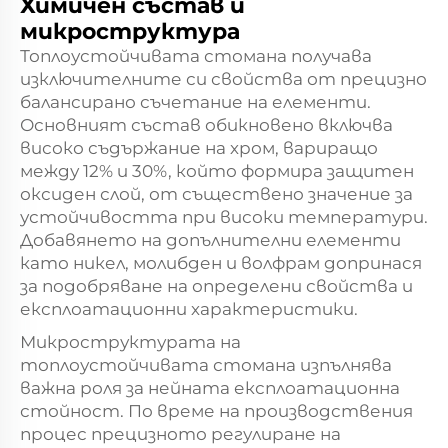
Химичен състав и
микроструктура
Топлоустойчивата стомана получава
изключителните си свойства от прецизно
балансирано съчетание на елементи.
Основният състав обикновено включва
високо съдържание на хром, вариращо
между 12% и 30%, който формира защитен
оксиден слой, от съществено значение за
устойчивостта при високи температури.
Добавянето на допълнителни елементи
като никел, молибден и волфрам допринася
за подобряване на определени свойства и
експлоатационни характеристики.
Микроструктурата на
топлоустойчивата стомана изпълнява
важна роля за нейната експлоатационна
стойност. По време на производствения
процес прецизното регулиране на