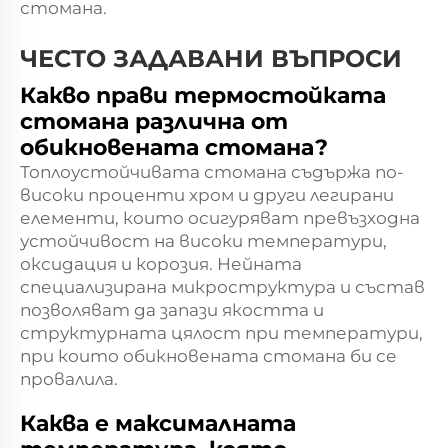
стомана.
ЧЕСТО ЗАДАВАНИ ВЪПРОСИ
Какво прави термостойката
стомана различна от
обикновената стомана?
Топлоустойчивата стомана съдържа по-
високи проценти хром и други легирани
елементи, които осигуряват превъзходна
устойчивост на високи температури,
оксидация и корозия. Нейната
специализирана микроструктура и състав
позволяват да запази якостта и
структурната цялост при температури,
при които обикновената стомана би се
провалила.
Каква е максималната