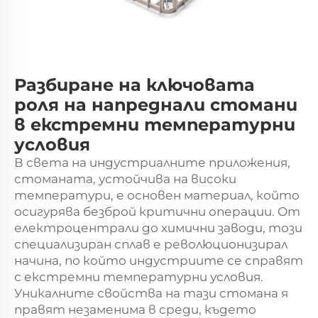
Разбиране на ключовата
роля на напреднали стомани
в екстремни температурни
условия
В света на индустриалните приложения,
стоманата, устойчива на високи
температури, е основен материал, който
осигурява безброй критични операции. От
електроцентрали до химични заводи, този
специализиран сплав е революционизирал
начина, по който индустриите се справят
с екстремни температурни условия.
Уникалните свойства на тази стомана я
правят незаменима в среди, където