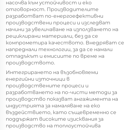
насочва към устойчивост и еко
отговорност. Производителите
разработват по-енергоефективни
производствени процеси и изследват
начини за увеличаване на използването на
рециклирани материали, без да се
компрометира качеството. Внедряват се
напреднали технологии, за да се намали
отпадъкът и емисиите по време на
производството.
Интегрирането на възобновяеми
енергийни източници в
производствените процеси и
разработването на по-чисти методи за
производство показват ангажимента на
индустрията за намаляване на еко
въздействието, като същевременно се
поддържат високите изисквания за
производство на топлоустойчива