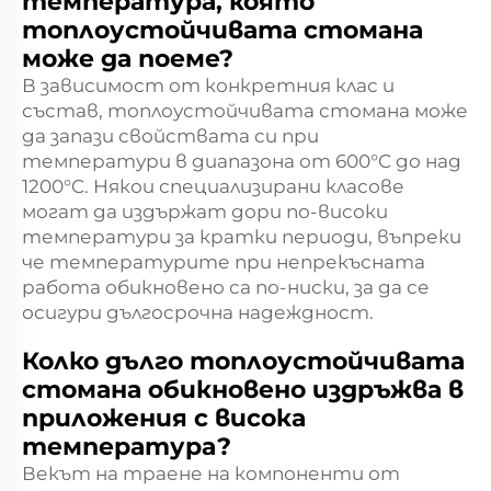
температура, която
топлоустойчивата стомана
може да поеме?
В зависимост от конкретния клас и
състав, топлоустойчивата стомана може
да запази свойствата си при
температури в диапазона от 600°C до над
1200°C. Някои специализирани класове
могат да издържат дори по-високи
температури за кратки периоди, въпреки
че температурите при непрекъсната
работа обикновено са по-ниски, за да се
осигури дългосрочна надеждност.
Колко дълго топлоустойчивата
стомана обикновено издръжва в
приложения с висока
температура?
Векът на траене на компоненти от