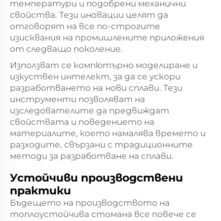
температури и подобрени механични
свойства. Тези иновации целят да
отговорят на все по-строгите
изисквания на промишлените приложения
от следващо поколение.
Използват се компютърно моделиране и
изкуствен интелект, за да се ускори
разработването на нови сплави. Тези
инструменти позволяват на
изследователите да предвиждат
свойствата и поведението на
материалите, което намалява времето и
разходите, свързани с традиционните
методи за разработване на сплави.
Устойчиви производствени
практики
Бъдещето на производството на
топлоустойчива стомана все повече се