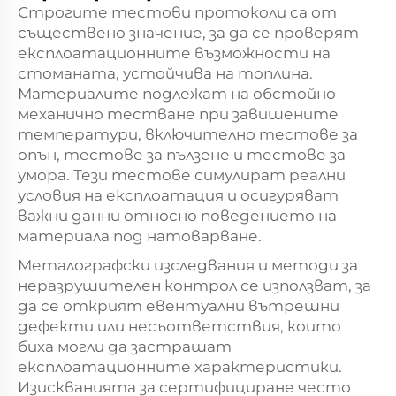
Строгите тестови протоколи са от
съществено значение, за да се проверят
експлоатационните възможности на
стоманата, устойчива на топлина.
Материалите подлежат на обстойно
механично тестване при завишените
температури, включително тестове за
опън, тестове за пълзене и тестове за
умора. Тези тестове симулират реални
условия на експлоатация и осигуряват
важни данни относно поведението на
материала под натоварване.
Металографски изследвания и методи за
неразрушителен контрол се използват, за
да се открият евентуални вътрешни
дефекти или несъответствия, които
биха могли да застрашат
експлоатационните характеристики.
Изискванията за сертифициране често