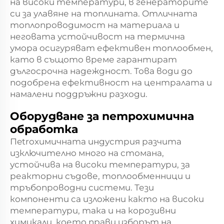
на високи температури, в генераторите
си за улавяне на топлината. Отличната
топлопроводимост на материала и
неговата устойчивост на термична
умора осигуряват ефективен топлообмен,
като в същото време гарантират
дългосрочна надеждност. Това води до
подобрена ефективност на централата и
намалени поддръжни разходи.
Оборудване за петрохимична
обработка
Пetroхимичната индустрия разчита
изключително много на стомана,
устойчива на високи температури, за
реакторни съдове, топлообменници и
тръбопроводни системи. Тези
компоненти са изложени както на високи
температури, така и на корозивни
химикали, което прави изборът на