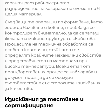
гарантират равномерното
разпределение на легиралите елементи в
целия материал.
Следващите операции по формоване, като
горещо валяване и коване, трябва да се
контролират внимателно, за да се запази
желаната микроструктура и свойства.
Процесите на термична обработка са
особено критични, тъй като те
определят крайните механични свойства
и представянето на материала при
високи температури. Всеки етап от
производствения процес се наблюдава и
документира, за да се осигури
съответствие със строгите изисквания
за качество.
Изисквания за тестване и
сертифициране