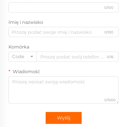
0/100
Imię i nazwisko
0/100
Komórka
Code
0/16
Wiadomość
0/1000
Wyślij