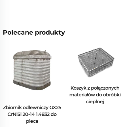
Polecane produkty
Koszyk z połączonych
materiałów do obróbki
cieplnej
CY5SnBiM Stal stopowa
odlewy precyzyjne
metodą woskową z niklu