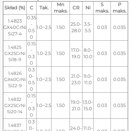
Mn
S
P
Skład (%)
C
Tak.
CR
Ni
maks.
maks.
maks.
0.35
1.4823
-
25.0-
3.5-
GX40CrNi
1.0~2.5
1.50
0.03
0.035
0.5
28.0
5.5
Si27-4
0
0.15
1.4825
-
17.0-
8.0-
GX25CrNi
1.0-2.5
1.50
0.03
0.035
0.3
19.0
10.0
Si18-9
0
0.3
1.4826
0-
21.0-
9.0-
GX40CrNi
1.0~2.5
1.50
0.03
0.035
0.5
23.0
11.0
Si22-9
0
0.15
1.4832
-
19.0-
13.0-
GX25CrNi
1.0~2.5
1.50
0.03
0.035
0.3
21.0
15.0
Si20-14
0
0.3
1.4837
0-
24.0-
11.0-