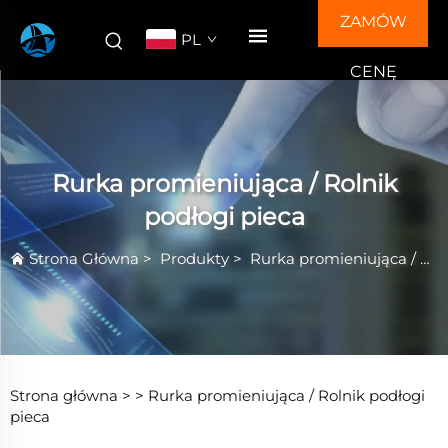
ZAMÓW
PL
CENĘ
Rurka promieniująca / Rolnik
podłogi pieca
Strona Główna
>
Produkty
>
Rurka promieniująca / Rolnik podłogi pieca
Strona główna >
>
Rurka promieniująca / Rolnik podłogi
pieca