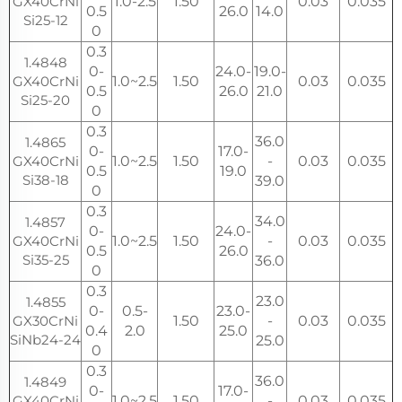
GX40CrNi
1.0-2.5
1.50
0.03
0.035
0.5
26.0
14.0
Si25-12
0
0.3
1.4848
0-
24.0-
19.0-
GX40CrNi
1.0~2.5
1.50
0.03
0.035
0.5
26.0
21.0
Si25-20
0
0.3
36.0
1.4865
0-
17.0-
GX40CrNi
1.0~2.5
1.50
-
0.03
0.035
0.5
19.0
Si38-18
39.0
0
0.3
34.0
1.4857
0-
24.0-
GX40CrNi
1.0~2.5
1.50
-
0.03
0.035
0.5
26.0
Si35-25
36.0
0
0.3
23.0
1.4855
0-
0.5-
23.0-
GX30CrNi
1.50
-
0.03
0.035
0.4
2.0
25.0
SiNb24-24
25.0
0
0.3
36.0
1.4849
0-
17.0-
GX40CrNi
1.0~2.5
1.50
-
0.03
0.035