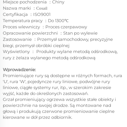
Miejsce pochodzenia
Chiny
：
Nazwa marki
：
Cosail
Certyfikacja
ISO9001
：
Temperatura pracy
Do 1300℃
：
Proces wlewniczy
Proces czerpawowy
：
Opracowanie powierzchni
Stan po wylewie
：
Zastosowanie
Przemysł samochodowy, precyzyjne
：
biegi, przemysł obróbki cieplnej
Wyświetlony
Produkty wylane metodą odśrodkową,
：
rury z żelaza wylanego metodą odśrodkową
Wprowadzenie:
Promieniujące rury są dostępne w różnych formach, rura
'U', rura 'W', pojedyncze rury liniowe, podwójne rury
liniowe, ciągłe systemy rur, itp., w szerokim zakresie
wyjść, każde do określonych zastosowań.
Grzał promieniujący ogrzewa wszystkie stałe obiekty i
powierzchnie na swojej drodze. Są montowane nad
głową i produkują czerwone promieniowanie cieplne
kierowane w dół przez odbiornik.