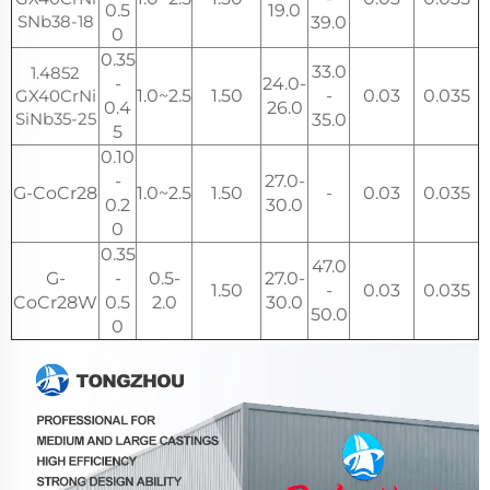
0.5
19.0
SNb38-18
39.0
0
0.35
33.0
1.4852
-
24.0-
GX40CrNi
1.0~2.5
1.50
-
0.03
0.035
0.4
26.0
SiNb35-25
35.0
5
0.10
-
27.0-
G-CoCr28
1.0~2.5
1.50
-
0.03
0.035
0.2
30.0
0
0.35
47.0
G-
-
0.5-
27.0-
1.50
-
0.03
0.035
CoCr28W
0.5
2.0
30.0
50.0
0