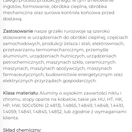
całego procesu produkcyjnego, w tym smelowanie
ingotów, formowanie, obróbka cieplna, obróbka
mechaniczna oraz surowa kontrola końcowa przed
dostawą.
Zastosowanie
nasze grzałki rurozwoje są szeroko
stosowane w urządzeniach do obróbki cieplnej, częściach
samochodowych, produkcji żelaza i stali, elektrowniach,
przetwarzaniu termomechanicznym, przemyśle
aluminium, urządzeniach hutniczych, urządzeniach
petrochemicznych, maszynach szkła, ceramicznych
maszynach, maszynach spożywczych, maszynach
farmaceutycznych, budownictwie energetycznym oraz
elektrycznych przyrządach gospodarczych.
Klasa materiału:
Aluminy o wysokim zawartości niklu i
chromu, stopy oparte na kobalcie, takie jak HU, HT, HK,
HP, HW, 50Cr/50Ni (2.4813), 1.4865, 1.4849, 1.4848, 1.4410,
1.4059, 1.4841, 1.4845, 1.4852, lub zgodnie z wymaganiami
klienta.
Skład chemiczny: