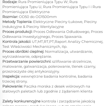
Rodzaje:
Rura Promieniująca Typu W; Rura
Promieniująca Typu U, Rura Promieniująca Typu I i Rura
Promieniująca Elektryczna
Rozmiar:
OD50 do OD1500mm
Metody Topienia:
Elektryczne Pieciny Łukowe, Pieciny
Indukcyjne & Pieciny Wentylacyjne
Proces produkcji:
Proces Odlewania Odludowego, Proces
Odlewania Inwestycyjnego, Proces Spawania.
Kontrola jakości:
UT,MT,RT,PT,Raport Analizy Chemicznej,
Test Właściwości Mechanicznych, itp.
Proces obróbki cieplnej:
Normalizacja, utwardzanie,
wytrzaskiwanie, odprężanie.
Przetwarzanie powierzchni:
szlifowanie strzelnicze,
malowanie, galwanizacja, polerowanie, tlenek czarny,
przezroczyste olej antykorozyjny.
Inspekcja:
wewnętrzne badania kontrolne, badania
trzeciej strony.
Pakowanie:
Paczka morska z desek wiórowych na
stalowych paletach lub zgodnie z żądaniem klienta
Zalety konkurencyjne
kontrola i zarządzanie jakością