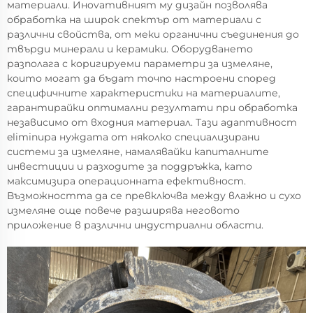
материали. Инovативният му дизайн позволява
обработка на широк спектър от материали с
различни свойства, от меки органични съединения до
твърди минерали и керамики. Оборудването
разполага с коригируеми параметри за измеляне,
които могат да бъдат точno настроени според
специфичните характеристики на материалите,
гарантирайки оптимални резултати при обработка
независимо от входния материал. Тази адаптивност
eliminира нуждата от няколко специализирани
системи за измеляне, намалявайки капиталните
инвестиции и разходите за поддръжка, като
максимизира операционната ефективност.
Възможността да се превключва между влажно и сухо
измеляне още повече разширява неговото
приложение в различни индустриални области.