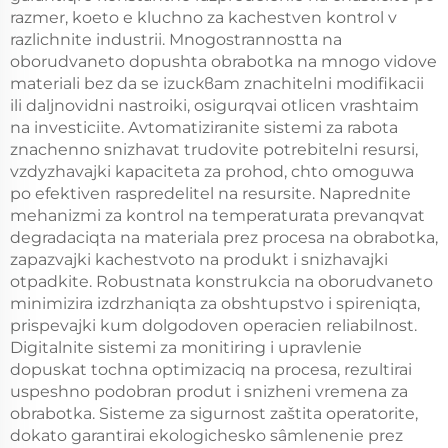
razmer, koeto e kluchno za kachestven kontrol v
razlichnite industrii. Mnogostrannostta na
oborudvaneto dopushta obrabotka na mnogo vidove
materiali bez da se izискват znachitelni modifikacii
ili daljnovidni nastroiki, osigurqvai otlicen vrashtaim
na investiciite. Avtomatiziranite sistemi za rabota
znachenno snizhavat trudovite potrebitelni resursi,
vzdyzhavajki kapaciteta za prohod, chto omoguwa
po efektiven raspredelitel na resursite. Naprednite
mehanizmi za kontrol na temperaturata prevanqvat
degradaciqta na materiala prez procesa na obrabotka,
zapazvajki kachestvoto na produkt i snizhavajki
otpadkite. Robustnata konstrukcia na oborudvaneto
minimizira izdrzhaniqta za obshtupstvo i spireniqta,
prispevajki kum dolgodoven operacien reliabilnost.
Digitalnite sistemi za monitiring i upravlenie
dopuskat tochna optimizaciq na procesa, rezultirai
uspeshno podobran produt i snizheni vremena za
obrabotka. Sisteme za sigurnost zaštita operatorite,
dokato garantirai ekologichesko sâmlenenie prez