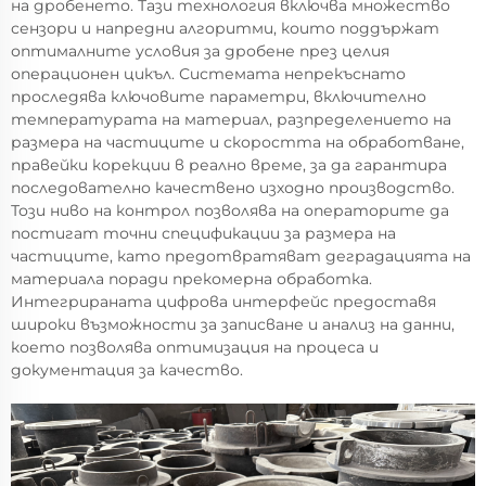
на дробенето. Тази технология включва множество
сензори и напредни алгоритми, които поддържат
оптималните условия за дробене през целия
операционен цикъл. Системата непрекъснато
проследява ключовите параметри, включително
температурата на материал, разпределението на
размера на частиците и скоростта на обработване,
правейки корекции в реално време, за да гарантира
последователно качествено изходно производство.
Този ниво на контрол позволява на операторите да
постигат точни спецификации за размера на
частиците, като предотвратяват деградацията на
материала поради прекомерна обработка.
Интегрираната цифрова интерфейс предоставя
широки възможности за записване и анализ на данни,
което позволява оптимизация на процеса и
документация за качество.