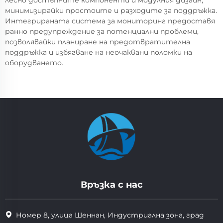
минимизирайки простоите и разходите за поддръжка.
Интегрираната система за мониторинг предоставя
ранно предупреждение за потенциални проблеми,
позволявайки планиране на предотвратителна
поддръжка и избягване на неочаквани поломки на
оборудването.
Връзка с нас
Номер 8, улица Шеннан, Индустриална зона, град