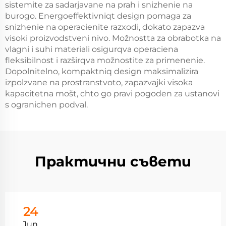
sistemite za sadarjavane na prah i snizhenie na
burogo. Energoeffektivniqt design pomaga za
snizhenie na operacienite razxodi, dokato zapazva
visoki proizvodstveni nivo. Možnostta za obrabotka na
vlagni i suhi materiali osigurqva operaciena
fleksibilnost i razširqva možnostite za primenenie.
Dopolnitelno, kompaktniq design maksimalizira
izpolzvane na prostranstvoto, zapazvajki visoka
kapacitetna mošt, chto go pravi pogoden za ustanovi
s ogranichen podval.
Практични съвети
24
Jun