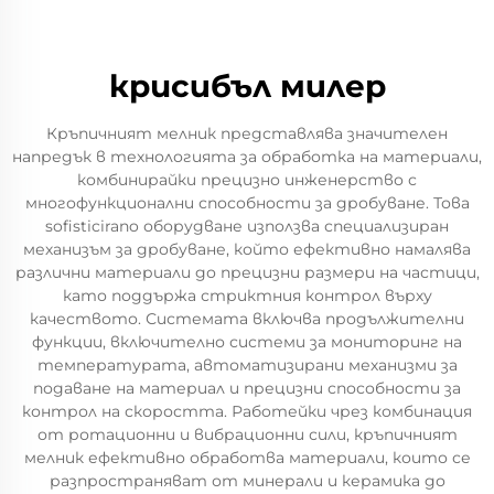
крucибъл милер
Кръпичният мелник представлява значителен
напредък в технологията за обработка на материали,
комбинирайки прецизно инженерство с
многофункционални способности за дробуване. Това
sofisticirano оборудване използва специализиран
механизъм за дробуване, който ефективно намалява
различни материали до прецизни размери на частици,
като поддържа стриктния контрол върху
качеството. Системата включва продължителни
функции, включително системи за мониторинг на
температурата, автоматизирани механизми за
подаване на материал и прецизни способности за
контрол на скоростта. Работейки чрез комбинация
от ротационни и вибрационни сили, кръпичният
мелник ефективно обработва материали, които се
разпространяват от минерали и керамика до