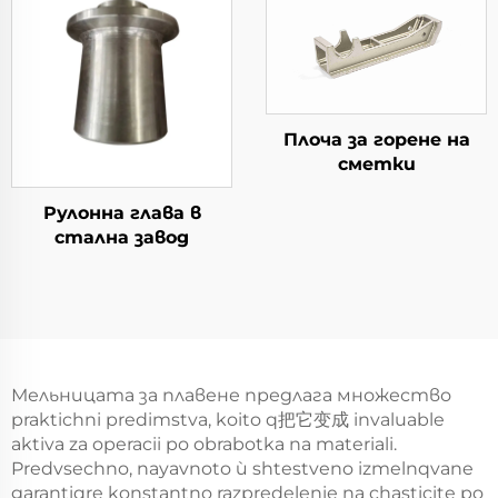
Плоча за горене на
сметки
Рулонна глава в
стална завод
Мельницата за плавене предлага множество
praktichni predimstva, koito q把它变成 invaluable
aktiva za operacii po obrabotka na materiali.
Predvsechno, nayavnoto ѝ shtestveno izmelnqvane
garantiqre konstantno razpredelenie na chasticite po