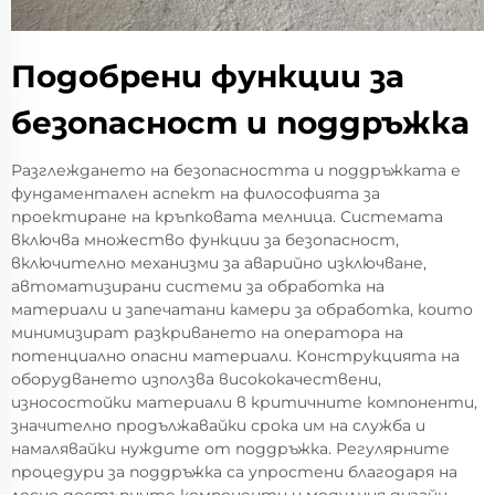
Подобрени функции за
безопасност и поддръжка
Разглеждането на безопасността и поддръжката е
фундаментален аспект на философията за
проектиране на кръпковата мелница. Системата
включва множество функции за безопасност,
включително механизми за аварийно изключване,
автоматизирани системи за обработка на
материали и запечатани камери за обработка, които
минимизират разкриването на оператора на
потенциално опасни материали. Конструкцията на
оборудването използва висококачествени,
износостойки материали в критичните компоненти,
значително продължавайки срока им на служба и
намалявайки нуждите от поддръжка. Регулярните
процедури за поддръжка са упростени благодаря на
лесно достъпните компоненти и модулния дизайн,