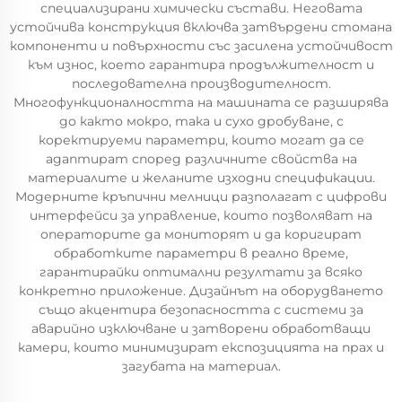
специализирани химически състави. Неговата
устойчива конструкция включва затвърдени стомана
компоненти и повърхности със засилена устойчивост
към износ, което гарантира продължителност и
последователна производителност.
Многофункционалността на машината се разширява
до както мокро, така и сухо дробуване, с
коректируеми параметри, които могат да се
адаптират според различните свойства на
материалите и желаните изходни спецификации.
Модерните кръпични мелници разполагат с цифрови
интерфейси за управление, които позволяват на
операторите да мониторят и да коригират
обработките параметри в реално време,
гарантирайки оптимални резултати за всяко
конкретно приложение. Дизайнът на оборудването
също акцентира безопасността с системи за
аварийно изключване и затворени обработващи
камери, които минимизират експозицията на прах и
загубата на материал.