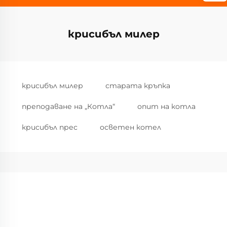
крucибъл милер
крucибъл милер
старата кръпка
преподаване на „Котла“
опит на котла
крucибъл прес
осветен котел