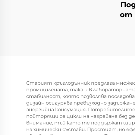
По
от 
Старият кръглодънник предлага множес
промишлената, така и в лабораторната
стабилност, която позволява последов
дизайн осигурява превъзходно задържане
энергийна консумация. Потребителите 
повторящи се цикли на нагреване без 
внимание, тъй като те поддържат широ
на химически състави. Простият, но е