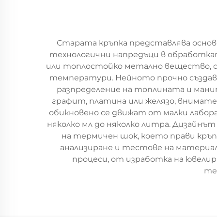
Старата кръпка представлява осно
технологични напредъци в обработкат
или топлостойко метално вещество, сл
температури. Нейното прочно създаван
разпределение на топлината и мани
графит, платина или желязо, внимат
обикновено се движат от малки лабо
няколко мл до няколко литра. Дизайнъ
на термичен шок, което прави кръп
анализиране и тестове на материал
процеси, от изработка на ювелир
те