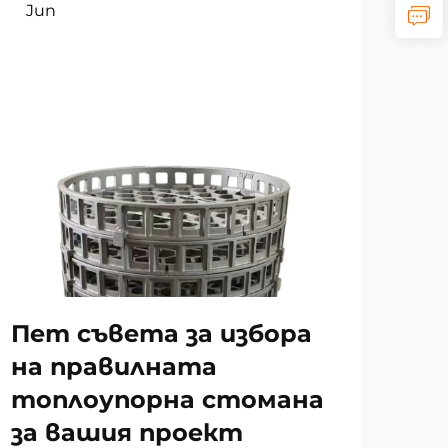
Jun
Ju
Ра
на
за
то
Пет съвета за избора
и 
на правилната
топлоупорна стомана
за вашия проект
ВИЖ