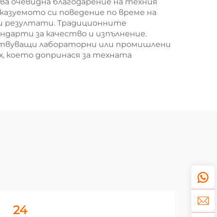
а очевидна благодарение на техния
сказуемото си поведение по време на
и резултати. Традиционните
ндарти за качество и изпълнение.
ствуващи лабораторни или промишлени
х, което допринася за техната
24
2