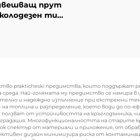
стална зав
двешващ прут
колодезен тип
котел
тво prakticheski предимства, които поддържат 
 среда. Най-голямата му предимство се намира 
ателно и надеждно изпълнение при екстремни те
 на топлина и разпределение, което води до по-еф
ползват от устойчивостта на кръглодънника, ч
деградация. Многофункционалността на старите к
к спектър от материали и приложения, от обраб
фективен дизайн минимизира риска от контаминац