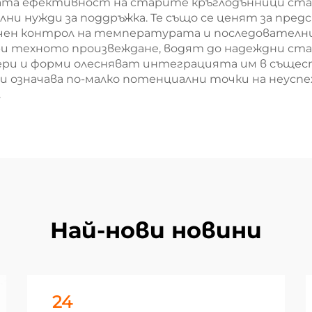
та ефективност на старите кръглодънници став
ни нужди за поддръжка. Те също се ценят за пред
очен контрол на температурата и последователн
и техното произвеждане, водят до надеждни ста
ри и форми олесняват интеграцията им в съще
и означава по-малко потенциални точки на неуспе
.
Най-нови новини
24