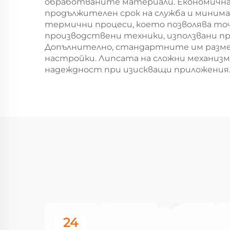
обработваните материали. Економична
продължителен срок на служба и минимал
термични процеси, което позволява т
производствени техники, използвани пр
Допълнително, стандартните им разме
настройки. Липсата на сложни механизм
надеждност при изискващи приложения
24