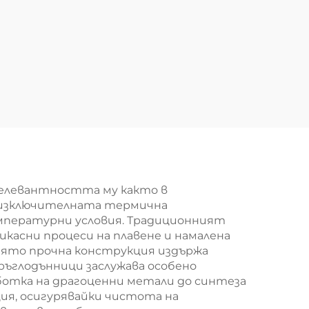
од
релевантността му както в
в изключителната термична
мпературни условия. Традиционният
икасни процеси на плавене и намалена
иято прочна конструкция издържа
ръглодънници заслужава особено
отка на драгоценни метали до синтеза
ия, осигурявайки чистота на