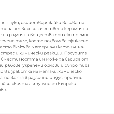
е науки, олицетворявайки вековете
ботена от висококачествено керамично
не на различни вещества при екстремни
сечено тяло, което позволява ефикасно
есто включва материали като глина-
стрес и химически реакции. Посудите
, вместимостта им може да варира от
и ръбове, укрепени основи и съпротива
о в изработка на метали, химическо
като важна в различни индустриални
звайки своята актуалност въпреки
во.