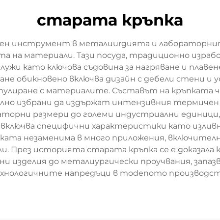
старата кръпка
вен инструмент в металиurgията и лабораторнит
а на материали. Тази посуда, традиционно изра
ужи като ключова съдовина за нагряване и плаве
е обикновено включва дизайн с дебели стени и у
пулиране с материалите. Съставът на кръпката ч
елно избрани да издържат интензивния термичен 
раторни размери до големи индустриални единици
т включва специфични характеристики като изливн
ката незаменима в много приложения, включителн
и. През историята старата кръпка се е доказала 
ни изделия до металиургически проучвания, запа
хнологичните напредъци в modenото производст