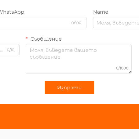
WhatsApp
Name
0/100
Съобщение
0/16
0/1000
Изпрати