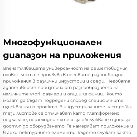
Многофункционален
диапазон на приложения
Впечатляващата универсалност на решетовидния
оловен лист се проявява в неговите разнообразни
приложения в различни индустрии и среди. Неговата
адаптивност произтича от разнообразието на
наличните узori, размери и опции за финиш, които
могат да бъдат подредени според специфичните
изисквания на проекта. В индустриалните настройки
тези листове се отличават като платформено
подлагане, пешеходни пътеки за обслужване и зони за
достъп до оборудването. Те намеряват приложение и
в архитектурните елементи, където служат както