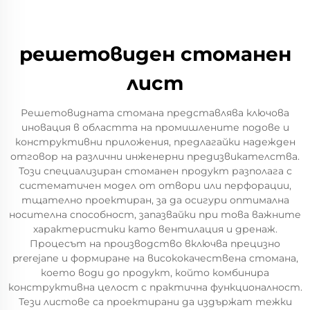
решетовиден стоманен
лист
Решетовидната стомана представлява ключова
иновация в областта на промишлените подове и
конструктивни приложения, предлагайки надежден
отговор на различни инженерни предизвикателства.
Този специализиран стоманен продукт разполага с
систематичен модел от отвори или перфорации,
тщателно проектиран, за да осигури оптимална
носителна способност, запазвайки при това важните
характеристики като вентилация и дренаж.
Процесът на производство включва прецизно
prerejanе и формиране на висококачествена стомана,
което води до продукт, който комбинира
конструктивна целост с практична функционалност.
Тези листове са проектирани да издържат тежки