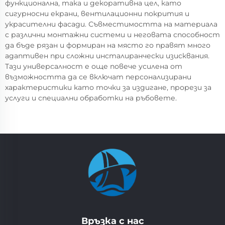
функционална, така и декоративна цел, като
сигурносни екрани, вентилационни покрития и
украсителни фасади. Съвместимостта на материалa
с различни монтажни системи и неговата способност
да бъде рязан и формиран на място го правят много
адаптивен при сложни инсталиранчески изисквания.
Тази универсалност е още повече усилена от
възможността да се включат персонализирани
характеристики като точки за издигане, прорези за
услуги и специални обработки на ръбовете.
Връзка с нас