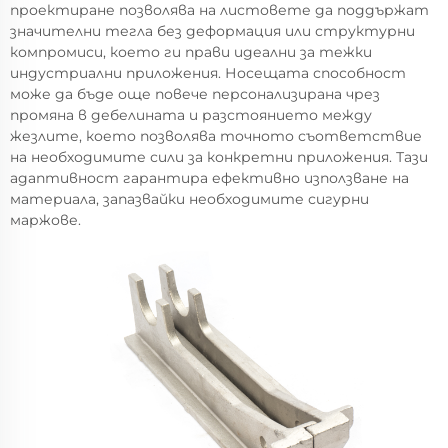
проектиране позволява на листовете да поддържат
значителни тегла без деформация или структурни
компромиси, което ги прави идеални за тежки
индустриални приложения. Носещата способност
може да бъде още повече персонализирана чрез
промяна в дебелината и разстоянието между
жезлите, което позволява точното съответствие
на необходимите сили за конкретни приложения. Тази
адаптивност гарантира ефективно използване на
материала, запазвайки необходимите сигурни
маржове.