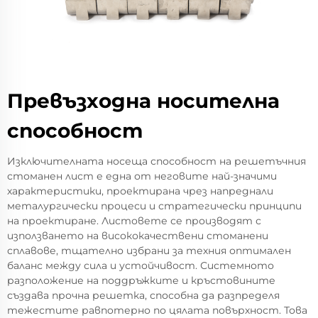
Превъзходна носителна
способност
Изключителната носеща способност на решетъчния
стоманен лист е една от неговите най-значими
характеристики, проектирана чрез напреднали
металургически процеси и стратегически принципи
на проектиране. Листовете се производят с
използването на висококачествени стоманени
сплавове, тщателно избрани за техния оптимален
баланс между сила и устойчивост. Системното
разположение на поддръжките и кръстовините
създава прочна решетка, способна да разпределя
тежестите равnomерно по цялата повърхност. Това