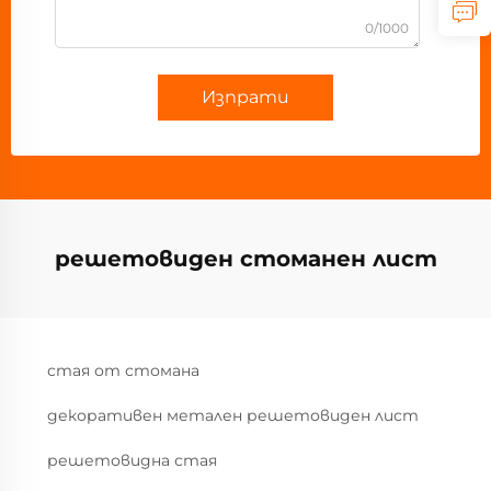
0/1000
Изпрати
решетовиден стоманен лист
стая от стомана
декоративен метален решетовиден лист
решетовидна стая