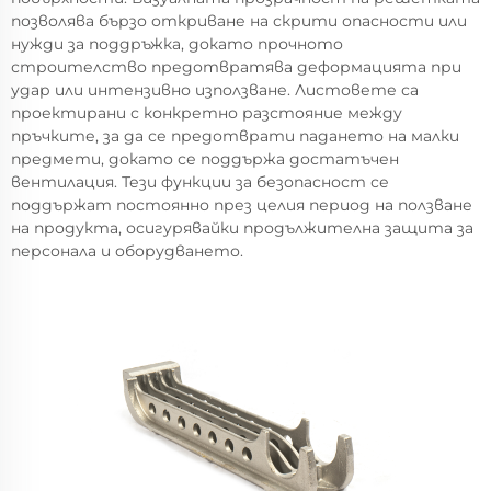
позволява бързо откриване на скрити опасности или
нужди за поддръжка, докато прочното
строителство предотвратява деформацията при
удар или интензивно използване. Листовете са
проектирани с конкретно разстояние между
пръчките, за да се предотврати падането на малки
предмети, докато се поддържа достатъчен
вентилация. Тези функции за безопасност се
поддържат постоянно през целия период на ползване
на продукта, осигурявайки продължителна защита за
персонала и оборудването.