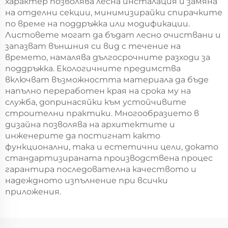
характер позволява лесна инсталация и замяна
на отделни секции, минимизирайки спирачките
по време на поддръжка или модификации.
Листовете могат да бъдат лесно очиствани и
запазват външния си вид с течение на
времето, намалява дългосрочните разходи за
поддръжка. Екологичните предимства
включват възможността материала да бъде
напълно переработен края на срока му на
служба, допринасяйки към устойчивите
строителни практики. Многообразието в
дизайна позволява на архитектите и
инженерите да постигнат както
функционални, така и естетични цели, докато
стандартизираната производствена процес
гарантира последователна качеството и
надеждното изпълнение при всички
приложения.