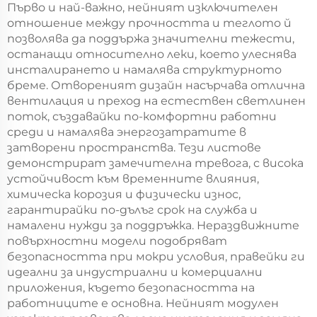
Първо и най-важно, нейният изключителен
отношение между прочността и теглото й
позволява да поддържа значителни тежести,
останащи относително леки, което улеснява
инсталирането и намалява структурното
бреме. Отвореният дизайн насърчава отлична
вентилация и преход на естествен светлинен
поток, създавайки по-комфортни работни
среди и намалява энергозатратите в
затворени пространства. Тези листове
демонстрират замечителна тревога, с висока
устойчивост към временните влияния,
химическа корозия и физически износ,
гарантирайки по-дълъг срок на служба и
намалени нужди за поддръжка. Нераздвижните
повърхностни модели подобряват
безопасността при мокри условия, правейки ги
идеални за индустриални и комерциални
приложения, където безопасността на
работниците е основна. Нейният модулен