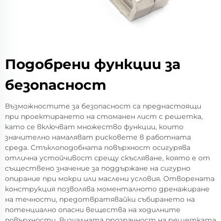
Подобрени функции за
безопасност
Възможностите за безопасност са преднастоящи
при проектирането на стоманен лист с решетка,
като се включват множество функции, които
значително намаляват рисковете в работната
среда. Стъклоподобната повърхност осигурява
отлична устойчивост срещу скъсляване, която е от
съществено значение за поддържане на сигурно
опирание при мокри или маслени условия. Отворената
конструкция позволява моменталното дренажиране
на течности, предотвратявайки събирането на
потенциално опасни вещества на ходилните
повърхности. Визуалната прозрачност на решетката