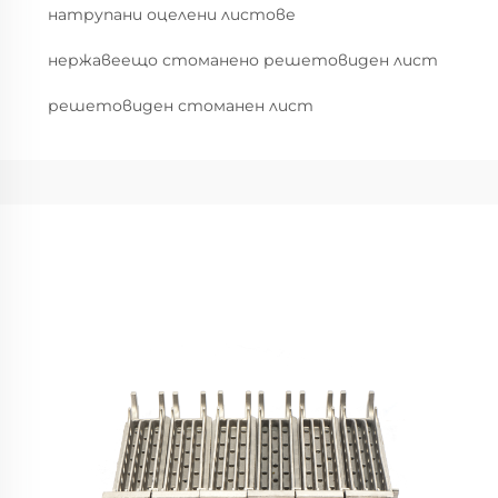
натрупани оцелени листове
нержавеещо стоманено решетовиден лист
решетовиден стоманен лист