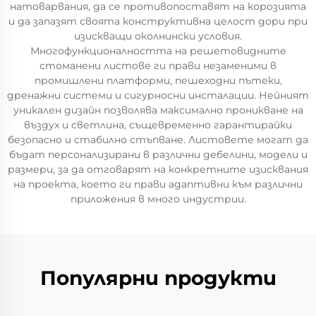
натоварвания, да се противопоставят на корозията
и да запазят своята конструктивна целост дори при
изискващи околнински условия.
Многофункционалността на решетовидните
стоманени листове ги прави незаменими в
промишлени платформи, пешеходни пътеки,
дренажни системи и сигурносни инсталации. Нейният
уникален дизайн позволява максимално проникване на
въздух и светлина, същевременно гарантирайки
безопасно и стабилно стъпване. Листовете могат да
бъдат персонализирани в различни дебелини, модели и
размери, за да отговарят на конкретните изисквания
на проекта, което ги прави адаптивни към различни
приложения в много индустрии.
Популярни продукти