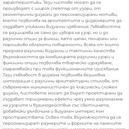
характеристики. Тези листове могат да се
производят с широк спектър от узори, от
геометрични дизайни до персонализирани мотиви,
което позволява на архитектите и дизайнерите да
създават уникални визуални изявления. Гъвкавостта
се разширява не само до избора на узор, но и до
различни опции за финиш, като цапан, полирани или
порошково облекоти повърхности, всяка от които
предлага различни визуални и тактилни качества.
Възможността да комбинирате различни узори и
финишни опции позволява творческо изразяване,
съхранявайки при това функционалните изисквания.
Тази гъвкавост в дизайна позволява безшовна
интеграция с различни архитектурни стилове, от
съвременен минималистичен до класически сложен
дизайн. Листовете могат да бъдат проектирани да
създават триизмерни ефекти чрез умно разполагане
на узорите и взаимодействие със светлината,
добавяйки дълбочина и визуален интерес към
пространствата. Освен това, възможността да се
персонализират размерите и формите на панелите