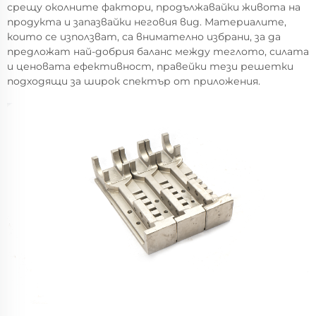
срещу околните фактори, продължавайки живота на
продукта и запазвайки неговия вид. Материалите,
които се използват, са внимателно избрани, за да
предложат най-добрия баланс между теглото, силата
и ценовата ефективност, правейки тези решетки
подходящи за широк спектър от приложения.