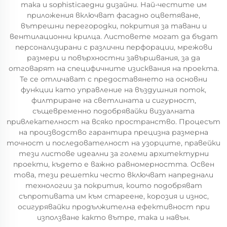
така и sophisticaедни дизайни. Най-честите им
приложения включват фасадно оцветяване,
вътрешни перегородки, покрития за тавани и
вентилационни крилца. Листовете могат да бъдат
персонализирани с различни перфорации, мрежови
размери и повърхностни завършвания, за да
отговарят на специфичните изисквания на проекта.
Те се отличават с предоставянето на основни
функции като управление на въздушния поток,
филтриране на светлината и сигурност,
същевременно подобрявайки визуалната
привлекателност на всяко пространство. Процесът
на производство гарантира прецизна размерна
точност и последователност на узорците, правейки
тези листове идеални за големи архитектурни
проекти, където е важно равномерността. Освен
това, тези решетки често включват напреднали
технологии за покрития, които подобряват
съпротивата им към стареене, корозия и износ,
осигурявайки продължителна ефективност при
използване както вътре, така и навън.