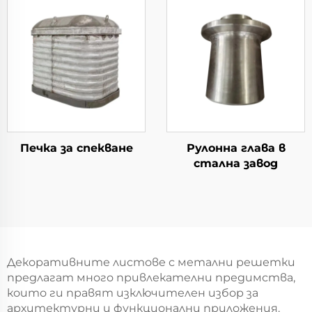
Печка за спекване
Рулонна глава в
стална завод
Декоративните листове с метални решетки
предлагат много привлекателни предимства,
които ги правят изключителен избор за
архитектурни и функционални приложения.