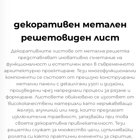
декоративен метален
решетовиден лист
Декоративните листове от метална решетка
представляват иновативно съчетание на
функционалност и естетичен апел в съвременното
архитектурно проектиране. Тези многофункционални
компоненти се състоят от прецизно конструирани
метални панели с дetaилirани узori и дизайни,
произведени чрез напреднали процеси за рязане и
формиране. Листовете обикновено се изготвят от
висококачествени материали като неръжавяващо
желязо, алуминий или мед, които предлагат
изключителна траевност, запазвайки при това
своята декоративна привлекателност. Тези
решетки служат за множество цели, изпълнявайки
ролята си както практични елементи за скритие,