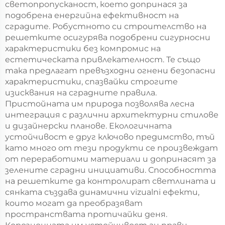
светопропусканост, което допринася за
подобрена енергийна ефективност на
сградите. Робустното си строителство на
решетките осигурява подобрени сигурносни
характеристики без компромис на
естетическата привлекателност. Те също
така предлагат превъзходни огнени безопасни
характеристики, спазвайки строгите
изисквания на сградните правила.
Пристойната им природа позволява лесна
интеграция с различни архитектурни стилове
и дизайнерски планове. Екологичната
устойчивост е друг ключово предимство, тъй
като много от тези продукти се произвеждат
от переработими материали и допринасят за
зелените сградни инициативи. Способността
на решетките да контролират светлината и
сянката създава динамични vizualni ефекти,
които могат да преобразяват
пространствата протичайки деня.