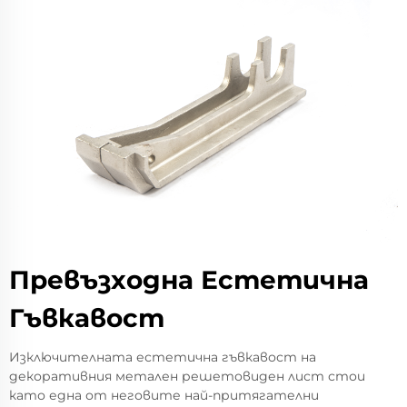
Превъзходна Естетична
Гъвкавост
Изключителната естетична гъвкавост на
декоративния метален решетовиден лист стои
като една от неговите най-притягателни