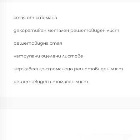
стая от стомана
декоративен метален решетовиден лист
решетовидна стая
натрупани оцелени листове
нержавеещо стоманено решетовиден лист
решетовиден стоманен лист