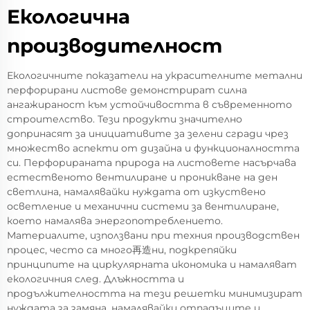
Екологична
производителност
Екологичните показатели на украсителните метални
перфорирани листове демонстрират силна
ангажираност към устойчивостта в съвременното
строителство. Тези продукти значително
допринасят за инициативите за зелени сгради чрез
множество аспекти от дизайна и функционалността
си. Перфорираната природа на листовете насърчава
естественото вентилиране и проникване на ден
светлина, намалявайки нуждата от изкуствено
осветление и механични системи за вентилиране,
което намалява энергопотреблението.
Материалите, използвани при техния производствен
процес, често са много再造ни, подкрепяйки
принципите на циркулярната икономика и намаляват
екологичния след. Длъжността и
продължителността на тези решетки минимизират
нуждата за замяна, намалявайки отпадъците и