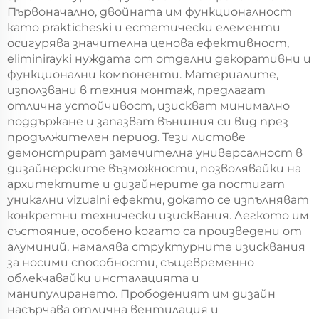
Първоначално, двойната им функционалност
като prakticheski и естетически елементи
осигурява значителна ценова ефективност,
eliminirayki нуждата от отделни декоративни и
функционални компоненти. Материалите,
използвани в техния монтаж, предлагат
отлична устойчивост, изискват минимално
поддържане и запазват външния си вид през
продължителен период. Тези листове
демонстрират замечителна универсалност в
дизайнерските възможности, позволявайки на
архитектите и дизайнерите да постигат
уникални vizualni ефекти, докато се изпълняват
конкретни технически изисквания. Легкото им
състояние, особено когато са произведени от
алуминий, намалява структурните изисквания
за носими способности, същевременно
облекчавайки инсталацията и
манипулирането. Прободеният им дизайн
насърчава отлична вентилация и