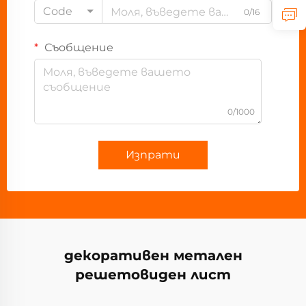
Code
0/16
Съобщение
0/1000
Изпрати
декоративен метален
решетовиден лист