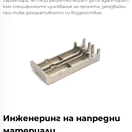
гарантира, че тези решетки могат да се адаптират
към специфичните изисквания на проекта, запазвайки
при това декоративното си въздействие.
Инженеринг на напредни
материали