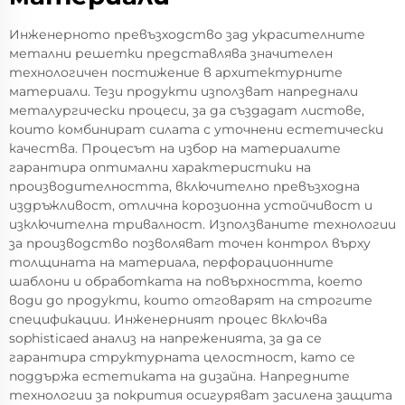
Инженерното превъзходство зад украсителните
метални решетки представлява значителен
технологичен постижение в архитектурните
материали. Тези продукти използват напреднали
металургически процеси, за да създадат листове,
които комбинират силата с уточнени естетически
качества. Процесът на избор на материалите
гарантира оптимални характеристики на
производителността, включително превъзходна
издръжливост, отлична корозионна устойчивост и
изключителна тривалност. Използваните технологии
за производство позволяват точен контрол върху
толщината на материала, перфорационните
шаблони и обработката на повърхността, което
води до продукти, които отговарят на строгите
спецификации. Инженерният процес включва
sophisticaed анализ на напреженията, за да се
гарантира структурната целостност, като се
поддържа естетиката на дизайна. Напредните
технологии за покрития осигуряват засилена защита