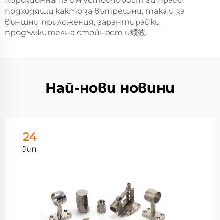
Корозионната им устойчивост ги прави
подходящи както за вътрешни, така и за
външни приложения, гарантирайки
продължителна стойност и绩效.
Най-нови новини
24
Jun