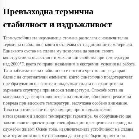
Превъзходна термична
стабилност и издръжливост
Термоустойчивата неръжавеща стомана разполага с изключителна
термична стабилност, която я отличава от традиционните материали.
Еднаквото състав на сплава му позволява да запази своята
конструктивна целостност и механични свойства при температури
над 2000°F, което го прави незаменим в екстремни условия на работа.
Тази забележителна стабилност се постига чрез точно регулиран
баланс на спрегнателни елементи, които синергично предотвратяват
преобразувания на фазите и поддържат силата на границите на
зърнената структура при високи температури. Способността на
материалът да се противопоставя на плъзгане, обикновен режим на
повреда при високите температури, заслужава особено внимание.
Това съпротивляване на деформация при продължителни
натоварвания и високи температури гарантира, че оборудването ще
запази своите проектиращи спецификации през целия си период на
служебен живот. Освен това, изключителната устойчивост на сплава
към термичния шок му позволява да издържа бързи промени на