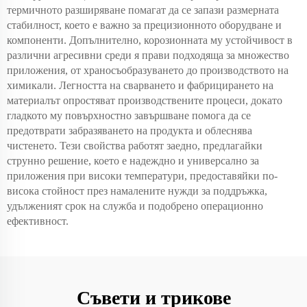
термичното разширяване помагат да се запази размерната
стабилност, което е важно за прецизионното оборудване и
компоненти. Допълнително, корозионната му устойчивост в
различни агресивни среди я прави подходяща за множество
приложения, от храносъобразуването до производството на
химикали. Легността на сварването и фабрицирането на
материалът опростяват производствените процеси, докато
гладкото му повърхностно завършване помога да се
предотврати забразяването на продукта и облеснява
чистенето. Тези свойства работят заедно, предлагайки
струнно решение, което е надеждно и универсално за
приложения при високи температури, предоставяйки по-
висока стойност през намалените нужди за поддръжка,
удълженият срок на служба и подобрено операционно
ефективност.
Съвети и трикове