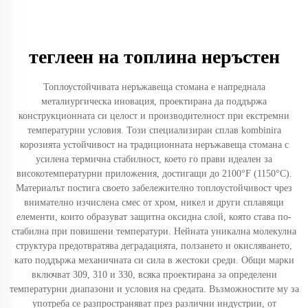
теглеен на топлина неръстен
Топлоустойчивата неръжавеща стомана е напреднала
металиургическа иновация, проектирана да поддържа
конструкционната си целост и производителност при екстремни
температурни условия. Този специализиран сплав kombinira
корозията устойчивост на традиционната неръжавеща стомана с
усилена термична стабилност, което го прави идеален за
високотемпературни приложения, достигащи до 2100°F (1150°C).
Материалът постига своето забележително топлоустойчивост чрез
внимателно изчислена смес от хром, никел и други сплавящи
елементи, които образуват защитна оксидна слой, която става по-
стабилна при повишени температури. Нейната уникална молекулна
структура предотвратява деградацията, ползането и окисляването,
като поддържа механичната си сила в жестоки среди. Общи марки
включват 309, 310 и 330, всяка проектирана за определени
температурни диапазони и условия на средата. Възможностите му за
употреба се разпространяват през различни индустрии, от