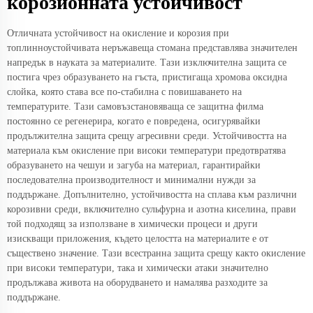
корозионната устойчивост
Отличната устойчивост на окисление и корозия при
топлинноустойчивата неръжавеща стомана представлява значителен
напредък в науката за материалите. Тази изключителна защита се
постига чрез образуването на гъста, пристигаща хромова оксидна
слойка, която става все по-стабилна с повишаването на
температурите. Тази самовъзстановяваща се защитна филма
постоянно се регенерира, когато е повредена, осигурявайки
продължителна защита срещу агресивни среди. Устойчивостта на
материала към окисление при високи температури предотвратява
образуването на чешуи и загуба на материал, гарантирайки
последователна производителност и минимални нужди за
поддържане. Допълнително, устойчивостта на сплава към различни
корозивни среди, включително сульфурна и азотна киселина, прави
той подходящ за използване в химически процеси и други
изискващи приложения, където целостта на материалите е от
съществено значение. Тази всестранна защита срещу както окисление
при високи температури, така и химически атаки значително
продължава живота на оборудването и намалява разходите за
поддържане.