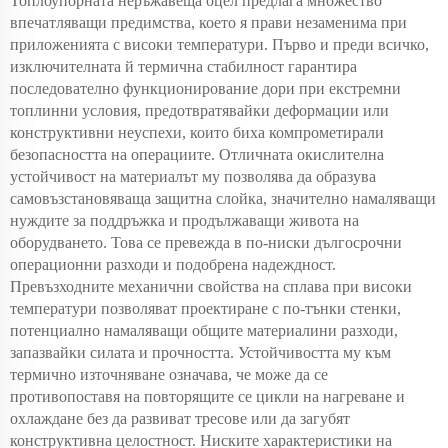
Топлоупорната неръжавеща оцел предлага множество
впечатляващи предимства, което я прави незаменима при
приложенията с високи температури. Първо и преди всичко,
изключителната й термична стабилност гарантира
последователно функционирование дори при екстремни
топлинни условия, предотвратявайки деформации или
конструктивни неуспехи, които биха компрометирали
безопасността на операциите. Отличната окислителна
устойчивост на материалът му позволява да образува
самовъзстановяваща защитна слойка, значително намаляващи
нуждите за поддръжка и продължаващи живота на
оборудването. Това се превежда в по-ниски дългосрочни
операционни разходи и подобрена надеждност.
Превъзходните механични свойства на сплава при високи
температури позволяват проектиране с по-тънки стенки,
потенциално намаляващи общите материалини разходи,
запазвайки силата и прочността. Устойчивостта му към
термично източняване означава, че може да се
противопоставя на повторящите се цикли на нагреване и
охлаждане без да развиват тресове или да загубят
конструктивна целостност. Ниските характеристики на