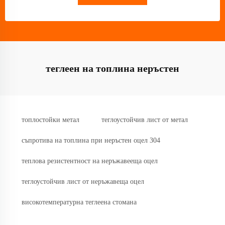
теглеен на топлина неръстен
топлостойки метал
теглоустойчив лист от метал
съпротива на топлина при неръстен оцел 304
теплова резистентност на неръжавееща оцел
теглоустойчив лист от неръжавеща оцел
високотемпературна теглеена стомана