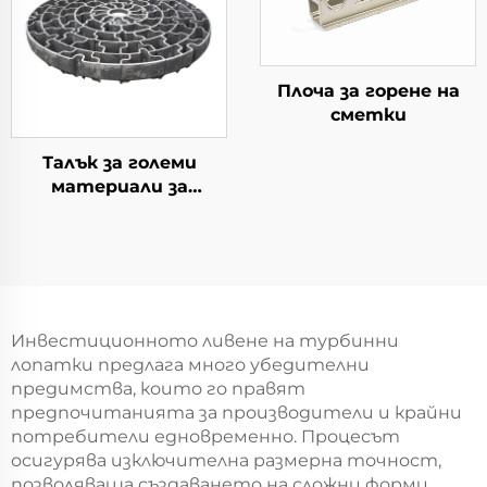
Плоча за горене на
сметки
Талък за големи
материали за
употреба в котлите
тип колодезен
Инвестиционното ливене на турбинни
лопатки предлага много убедителни
предимства, които го правят
предпочитанията за производители и крайни
потребители едновременно. Процесът
осигурява изключителна размерна точност,
позволяваща създаването на сложни форми,