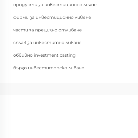
продукти за инвестиционно леяне
фирми за инвестиционно ливене
части за прецизно отливане
сплав за инвеститно ливане
обвивно investment casting
бързо инвеститорско ливане