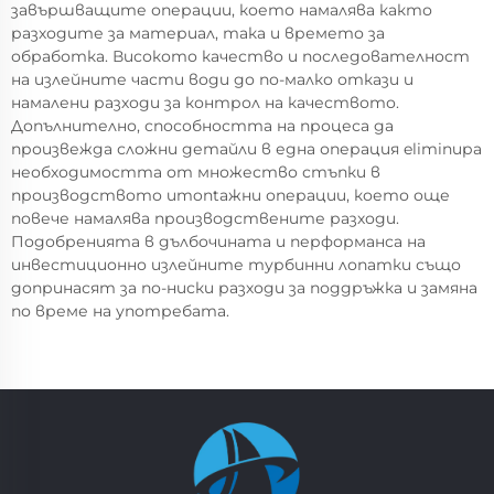
завършващите операции, което намалява както
разходите за материал, така и времето за
обработка. Високото качество и последователност
на излейните части води до по-малко откази и
намалени разходи за контрол на качеството.
Допълнително, способността на процеса да
произвежда сложни детайли в една операция eliminира
необходимостта от множество стъпки в
производството иmontажни операции, което още
повече намалява производствените разходи.
Подобренията в дълбочината и перформанса на
инвестиционно излейните турбинни лопатки също
допринасят за по-ниски разходи за поддръжка и замяна
по време на употребата.