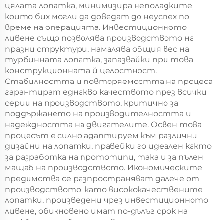
цялата лопатка, минимизира неполадките,
които бих могли да доведат до неуспех по
време на операцията. Инвестиционното
ливене също позволява производството на
празни структури, намалява общия вес на
турбинната лопатка, запазвайки при това
конструкционната й целостност.
Стабилността и повторяемостта на процеса
гарантират еднакво качеството през всички
серии на производството, критично за
поддържането на производителността и
надеждността на двигателите. Освен това
процесът е силно адаптируем към различни
дизайни на лопатки, правейки го идеален както
за разработка на прототипи, така и за пълен
мащаб на производството. Икономическите
предимства се разпространяват далече от
производството, като висококачествените
лопатки, произведени чрез инвестиционното
ливене, обикновено имат по-дълъг срок на