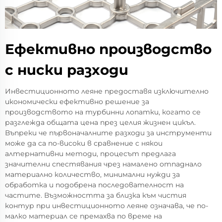
Ефективно производство
с ниски разходи
Инвестиционното леяне предоставя изключително
икономически ефективно решение за
производството на турбинни лопатки, когато се
разглежда общата цена през целия жизнен цикъл.
Въпреки че първоначалните разходи за инструменти
може да са по-високи в сравнение с някои
алтернативни методи, процесът предлага
значителни спестявания чрез намалено отпаднало
материално количество, минимални нужди за
обработка и подобрена последователност на
частите. Възможността за близка към чистия
контур при инвестиционното леяне означава, че по-
малко материал се премахва по време на