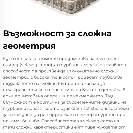
Възможност за сложна
геометрия
Едно от най-значимите предимства на investment
casting (чекмеджето) за турбинни лопasti е неговата
способност да произвежда изключително сложни
геометрии с висока точност. Процесът позволява
създаването на сложни вътрешни канали за
охлаждане, тънки стени и сложни външни детайли в
една единствена операция по чекмеджето. Тази
възможност е критична за съвременните дизайни на
турбинни лопasti, които изискват sofisticirani системи
за охлаждане, за да поддържат температурите при
приемливи нива. Способността за чекмеджето на
тези сложни характеристики eliminира нуждата от