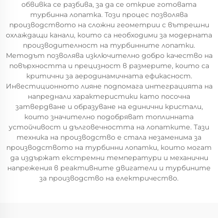
обвивка се разбива, за да се открие готовата
турбинна лопатка. Този процес позволява
производството на сложни геометрии с вътрешни
охлаждащи канали, които са необходими за модерната
производителност на турбинните лопатки.
Методът позволява изключително добро качество на
повърхността и прецизност в размерите, които са
критични за аеродинамичната ефикасност.
Инвестиционното лияне подпомага интеграцията на
напреднали характеристики като посочна
затвердване и образуване на единични кристали,
които значително подобряват топлинната
устойчивост и дълговечността на лопатките. Тази
техника на производство е стала незаменима за
производството на турбинни лопатки, които могат
да издържат екстремни температури и механични
напрежения в реактивните двигатели и турбините
за производство на електричество.