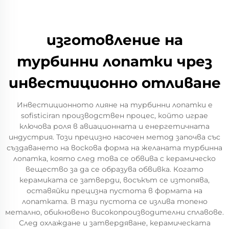
изготовление на
турбинни лопатки чрез
инвестиционно отливане
Инвестиционното лияне на турбинни лопатки е
sofisticiran производствен процес, който играе
ключова роля в авиационната и енергетичната
индустрия. Този прецизно насочен метод започва със
създаването на воскова форма на желаната турбинна
лопатка, която след това се обвива с керамическо
вещество за да се образува обвивка. Когато
керамиката се затверди, восъкът се изтопява,
оставяйки прецизна пустота в формата на
лопатката. В тази пустота се излива топено
метално, обикновено високопроизводителни сплавове.
След охлаждане и затвердяване, керамическата