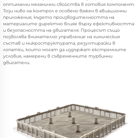
оптимални механични свойства в готовия компонент.
Този ниво на контрол е особено важен в авиационни
приложения, където производителността на
материалите директно влияе върху ефективността
и безопасността на двигателя. Процесът също
позволява внимателно управление на химическия
състав и микроструктурата, резултирайки в
лопатки, които могат да издържат екстремните
условия, намерени в съвременните турбинни
двигатели.