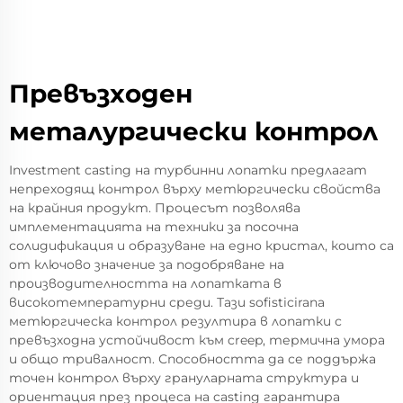
Превъзходен
металургически контрол
Investment casting на турбинни лопатки предлагат
непреходящ контрол върху метюргически свойства
на крайния продукт. Процесът позволява
имплементацията на техники за посочна
солидификация и образуване на едно кристал, които са
от ключово значение за подобряване на
производителността на лопатката в
високотемпературни среди. Тази sofisticirana
метюргическа контрол резултира в лопатки с
превъзходна устойчивост към creep, термична умора
и общо тривалност. Способността да се поддържа
точен контрол върху грануларната структура и
ориентация през процеса на casting гарантира