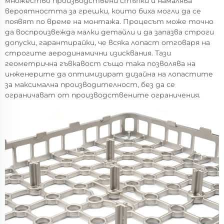
множество производствени стъпки и намалява
вероятността за грешки, които биха могли да се
появят по време на монтажа. Процесът може точно
да воспроизвежда малки детайли и да запазва строги
допуски, гарантирайки, че всяка лопаст отговаря на
строгите аеродинамични изисквания. Тази
геометрична гъвкавост също така позволява на
инженерите да оптимизират дизайна на лопастите
за максимална производителност, без да се
ограничават от производствените ограничения.