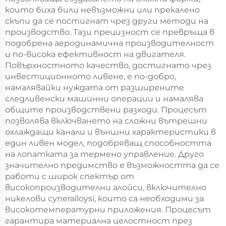
които биха били невъзможни или прекалено
скъпи да се постигнат чрез други методи на
производство. Тази прецизност се превръща в
подобрена аеродинамична производителност
и по-висока ефективност на двигателя.
Повърхностното качество, достигнато чрез
инвестиционното ливене, е по-добро,
намалявайки нуждата от разширените
следливенски машинни операции и намалява
общите производствени разходи. Процесът
позволява включването на сложни вътрешни
охлаждащи канали и външни характеристики в
един ливен модел, подобряващ способността
на лопатката за термено управление. Друго
значително предимство е възможността да се
работи с широк спектър от
високопроизводителни алойси, включително
никелови супeralloysi, които са необходими за
високотемпературни приложения. Процесът
гарантира материална целостност през