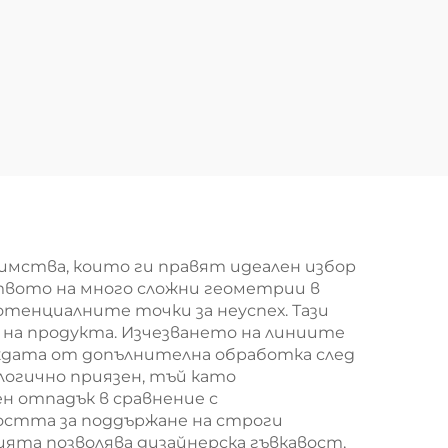
имства, които ги правят идеален избор
твото на много сложни геометрии в
потенциалните точки за неуспех. Тази
на продукта. Изчезването на линиите
уждата от допълнителна обработка след
логично приязен, тъй като
н отпадък в сравнение с
остта за поддържане на строги
ята позволява дизайнерска гъвкавост,