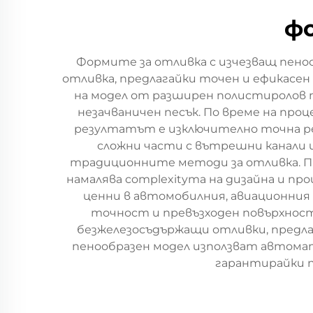
фо
Формите за отливка с изчезващ пено
отливка, предлагайки точен и ефикасен
на модел от разширен полистиролов пе
незачваничен песък. По време на про
резултатът е изключително точна ре
сложни части с вътрешни канали 
традиционните методи за отливка. Про
намалява complexityта на дизайна и пр
ценни в автомобилния, авиационни
точност и превъзходен повърхнос
безжелезосъдържащи отливки, предла
пенообразен модел използват автомати
гарантирайки п