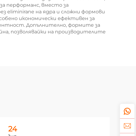
а перформанс, вместо за
eliminirane на ядра и сложни формови
особено икономически ефективен за
тентност. Допълнително, формите за
йна, позволявайки на производителите
24
2