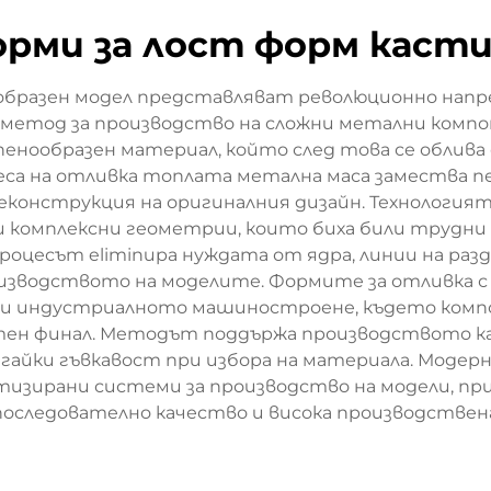
рми за лост форм каст
образен модел представляват революционно нап
 метод за производство на сложни метални компо
нообразен материал, който след това се облива с
цеса на отливка топлата метална маса замества пе
конструкция на оригиналния дизайн. Технологият
и комплексни геометрии, които биха били трудни 
цесът eliminира нуждата от ядра, линии на разде
оизводството на моделите. Формите за отливка с
я и индустриалното машиностроене, където ком
тен финал. Методът поддържа производството как
гайки гъвкавост при избора на материала. Модерн
зирани системи за производство на модели, прила
оследователно качество и висока производстве