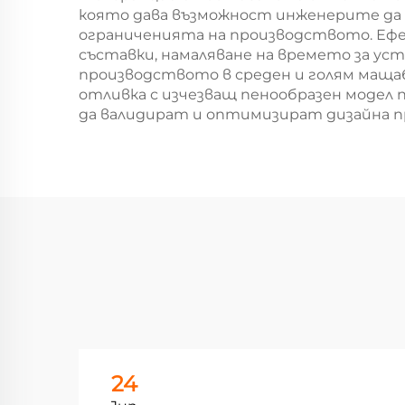
която дава възможност инженерите да
ограниченията на производството. Ефек
съставки, намаляване на времето за уст
производството в среден и голям маща
отливка с изчезващ пенообразен модел 
да валидират и оптимизират дизайна 
24