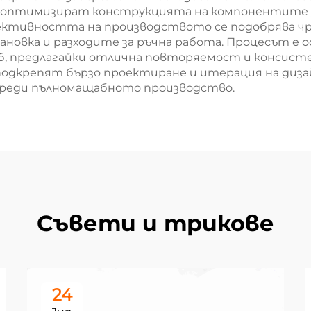
 оптимизират конструкцията на компонентите з
тивността на производството се подобрява чрез 
ановка и разходите за ръчна работа. Процесът е 
б, предлагайки отлична повторяемост и консис
подкрепят бързо проектиране и итерация на диза
преди пълномащабното производство.
Съвети и трикове
24