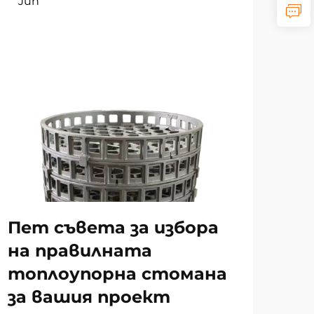
Jun
Ju
Ра
на
за
то
Пет съвета за избора
и 
на правилната
топлоупорна стомана
за вашия проект
ВИЖ