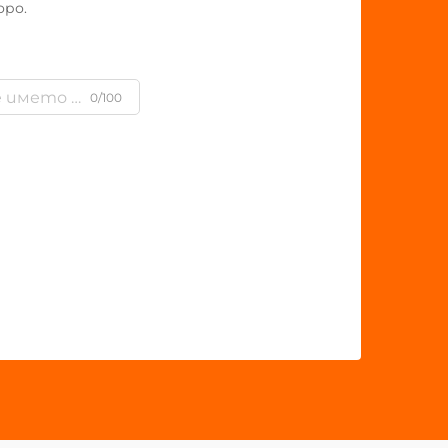
оро.
0/100