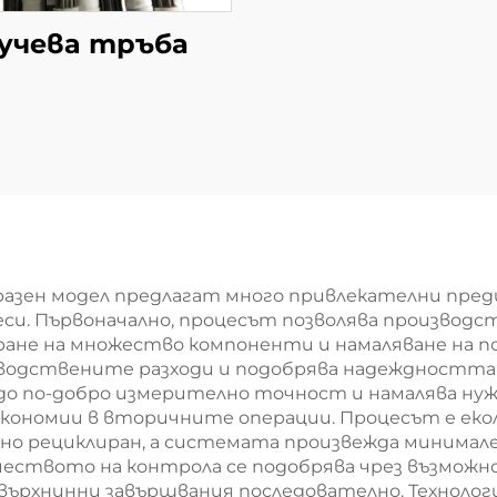
учева тръбa
разен модел предлагат много привлекателни пред
си. Първоначално, процесът позволява производс
ъбиране на множество компоненти и намаляване на 
водствените разходи и подобрява надеждността 
и до по-добро измерително точност и намалява н
икономии в вторичните операции. Процесът е еко
но рециклиран, а системата произвежда минимале
еството на контрола се подобрява чрез възможн
ърхнинни завършвания последователно. Технологи