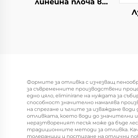
линейна плоча в
стална завод
Л
Формите за отливка с изчезващ пенооб
за съвременните производствени проце
едно цяло, eliminirane на нуждата за с
способност значително намалява произ
на спрегане и ъглите за изваждане вод
отливката, което води до значителни 
неразтвореният песък може да бъде лес
традиционните методи за отливка. Кач
толеранции и постигане на отлични пов