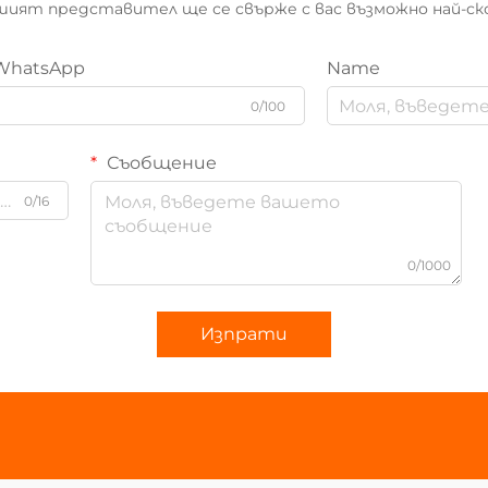
ият представител ще се свърже с вас възможно най-ск
WhatsApp
Name
0/100
Съобщение
0/16
0/1000
Изпрати