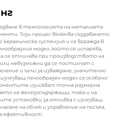
инг
редване в технологията на металната
ненти. Този процес включва създаването
 керамическа суспензия и се вгражда в
нообразния модел, който се испарява,
а се отличава при производството на
или невъзможни да се постигнат с
ление и ъгли за изваждане, значително
 изчезващ пенообразен модел са особено
понентите изискват точна размерна
то на железосъдържащи, така и на
ите установки за отливка с изчезващ
гане на облек и управление на песъка,
на ефективност.