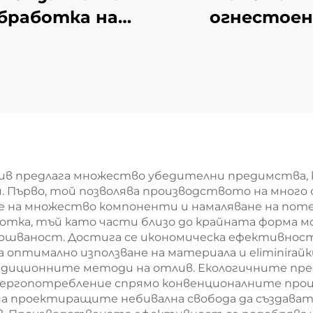
бработка на
огнестоен
материал
стоманен
материал
ив предлага множество убедителни предимства, 
. Първо, той позволява производството на много 
не на множество компоненти и намаляване на пот
отка, тъй като части близо до крайната форма м
ршваност. Достига се икономическа ефективнос
 оптимално използване на материала и eliminirа
радиционните методи на отлив. Екологичните пр
нергопотребление спрямо конвенционалните проц
 на проектиращите небивална свобода да създава