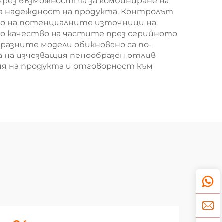
рез възможността за комбиниране на
та надеждност на продукта. Контролът
то на потенциалните източници на
о качество на частите през серийното
разните модели обикновено са по-
 на изчезващия пенообразен отлив
ия на продукта и отговорност към