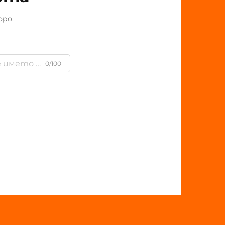
оро.
0/100