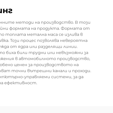
инг
онните методи на производство. В този
райни формата на продукта. Формата от
ато топлата метална маса се излива в
вка. Този процес позволява невероятна
жда от ядра или разделящи линии.
то биха били трудни или невъзможни за
ожения в автомобилното производство,
собено ценен за производството на
скват точни вътрешни канали и проходи.
мпютърно-управляеми системи, за да
на ефективност.