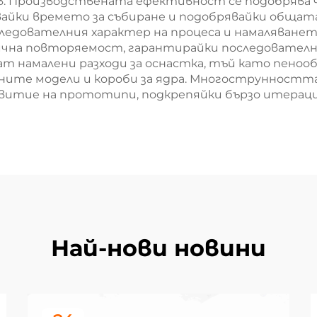
. Производствената ефективност се подобрява ч
вайки времето за събиране и подобрявайки обща
следователния характер на процеса и намаляване
ична повторяемост, гарантирайки последователн
 намалени разходи за оснастка, тъй като пенооб
ите модели и короби за ядра. Многострунността
азвитие на прототипи, подкрепяйки бързо итерац
Най-нови новини