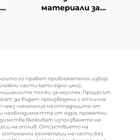
материали за
употреба в
котлите тип
колодезен
които го правят привлекателен избор
сложни части като едно цяло,
енциалните точки за неуспех. Процесът
огат да бъдат произведени с отлична
т чрез намаление на отпадъците от
йки необходимостта от ядра, проектни
едимства включват използването на
еси на отлив. Отсъствието на
т оптимални геометрии на части без