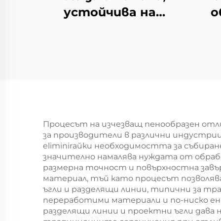
устойчива на
о
топлина
Процесът на изчезващ пенообразен отл
за производители в различни индустрии
eliminirайки необходимостта за събира
значително намалява нуждата от обраб
размерна точност и повърхностна завъ
материал, тъй като процесът позволява
ъгли и разделящи линии, типични за т
переработими материали и по-ниско е
разделящи линии и проектни ъгли дава