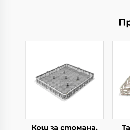
П
Кош за стомана,
Т