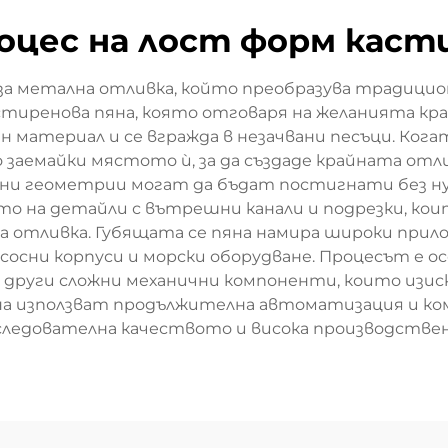
оцес на лост форм каст
 за метална отливка, който преобразува традици
истиренова пяна, която отговаря на желанията к
ен материал и се вгражда в незачвани песъци. Ког
 заемайки мястото ѝ, за да създаде крайната отли
жни геометрии могат да бъдат постигнати без ну
о на детайли с вътрешни канали и подрезки, кои
 отливка. Губящата се пяна намира широки прил
осни корпуси и морски оборудване. Процесът е о
и други сложни механични компоненти, които изи
на използват продължителна автоматизация и ко
ледователна качеството и висока производстве