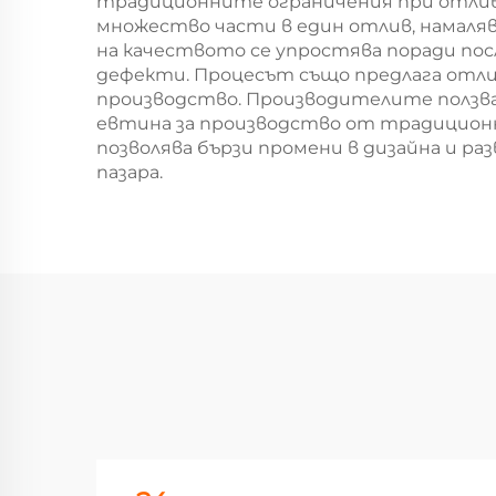
традиционните ограничения при отлив
множество части в един отлив, намаля
на качеството се упростява поради по
дефекти. Процесът също предлага отл
производство. Производителите ползват
евтина за производство от традиционн
позволява бързи промени в дизайна и р
пазара.