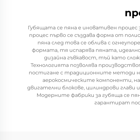
пр
Губящата се пяна е иновативен процес
процес първо се създава форма от пол
пяна след това се облива с огнеупор
формата, тя испарява пяната, идеално
дизайна гъвкавост, тъй като сло
Технологията позволява производствот
постигане с традиционните методи на
аерокосмическите компоненти, нас
двигателни блокове, цилиндрови глави 
Модерните фабрики за губяща се пя
гарантират пос