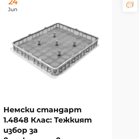
24
2
Jun
Ju
Немски стандарт
Пе
1.4848 Клас: Тежкият
на
избор за
то