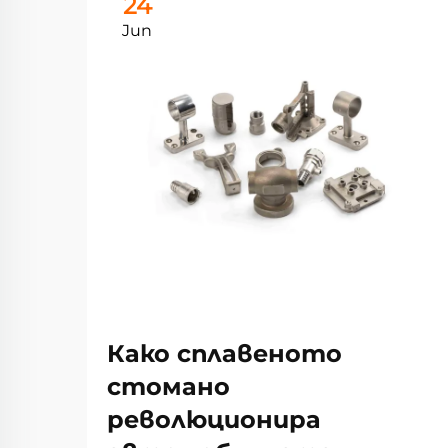
24
Jun
Како сплавеното
стомано
революционира