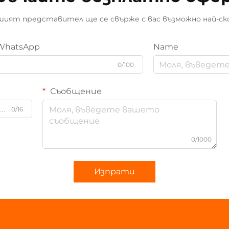
ият представител ще се свърже с вас възможно най-ск
WhatsApp
Name
0/100
Съобщение
0/16
0/1000
Изпрати