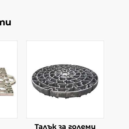
ти
Талък за големи