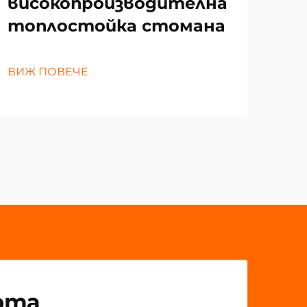
високопроизводителна
за
топлостойка стомана
ВИЖ
ВИЖ ПОВЕЧЕ
рта