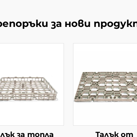
репоръки за нови продук
алък за топла
Талък от