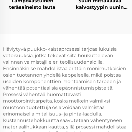
Lämpövastuinen
Suuri mittakaava
teräsaineisto lauta
kaivostyypin uunin
materiaalialusta
Häviytyvä puukko-kaistaprosessi tarjoaa lukuisia
vetoisuuksia, jotka tekevät siitä houkuttelevan
valinnan valmistajille eri teollisuudenaloilla.
Ensinnäkin se mahdollistaa erittäin monimutkaisien
osien tuotannon yhdellä kappaleella, mikä poistaa
useiden komponenttien montaamisen tarpeen ja
vähentää potentiaalisia epäonnistumispisteitä.
Prosessi vähentää huomattavasti
moottorointitarpeita, koska melkein valmiiksi
muotoon tuotettuja osia voidaan valmistaa
erinomaisella mitallisuus- ja pinta-laadulla.
Kustannustehokkuutta saavutetaan vähentyneen
materiaalihukkaan kautta, sillä prosessi mahdollistaa