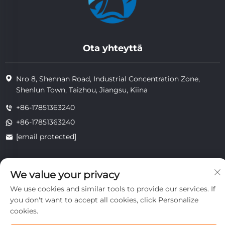
Ota yhteyttä
Nro 8, Shennan Road, Industrial Concentration Zone,
Shenlun Town, Taizhou, Jiangsu, Kiina
+86-17851363240
+86-17851363240
[email protected]
We value your privacy
Copyright © 2025 Jiangsu Tongzhou Heat Resistant Technology
Co., Ltd. Kaikki oikeudet pidätetään.
We use cookies and similar tools to provide our services. If
yksityisyys
you don't want to accept all cookies, click Personalize
cookies.