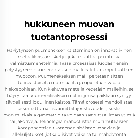
hukkuneen muovan
tuotantoprosessi
Häviytyneen puumeneksen kaistaminen on innovatiivinen
metaalikaistamisketju, joka muuttaa perinteisiä
valmistusmenetelmiä. Tässä prosessissa luodaan ensin
polystyyreenipuumenekseksen malli halutun lopputuotteen
muotoon. Puumenekseksen malli peitetään sitten
tulinvastaisella materiaalilla ja upotetaan vapaa
hiekkapohjaan. Kun kiehuvaa metalia vedetään malleihin, se
höyryttää puumenekseksen mallin, jonka paikkaan syntyy
täydellisesti lopullinen kaistos. Tämä prosessi mahdollistaa
uskomattoman suunnittelujoustavuuden, koska
monimutkaisia geometrioita voidaan saavuttaa ilman ytimiä
tai jakorivejä. Teknologia mahdollistaa monimutkaisien
komponenttien tuotannon sisäisten kanavien ja
allekuljetukset, jotka olisivat vaikeita tai mahdotonta