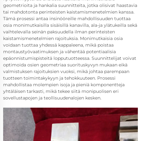
geometrioita ja hankalia suunnitteita, jotka olisivat haastavia
tai mahdotonta perinteisten kaistamismenetelmien kanssa.
Tämä prosessi antaa insinööreille mahdollisuuden tuottaa
osia monimutkaisilla sisäisillä kanavilla, ala-ja ylätukeilla sekä
vaihtelevalla seinän paksuudella ilman perinteisten
kaistamismenetelmien rajoituksia. Monimutkaisia osia
voidaan tuottaa yhdessä kappaleena, mikä poistaa
montaustyövaatimuksen ja vähentää potentiaalisia
epäonnistumispisteitä lopputuotteessa. Suunnittelijat voivat
optimoida osien geometriaa suorituskyvyn mukaan eikä
valmistuksen rajoituksien vuoksi, mikä johtaa parempaan
tuotteen toimintakykyyn ja tehokkuuteen. Prosessi
mahdollistaa molempien isoja ja pieniä komponentteja
yhtäläisen tarkasti, mikä tekee siitä monipuolisen eri
sovellustapojen ja teollisuudenalojen kesken.