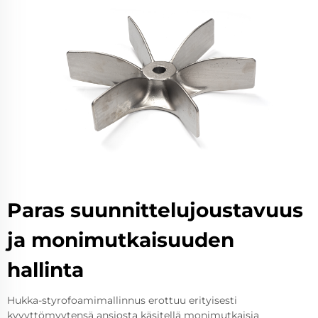
Paras suunnittelujoustavuus
ja monimutkaisuuden
hallinta
Hukka-styrofoamimallinnus erottuu erityisesti
kyvyttömyytensä ansiosta käsitellä monimutkaisia