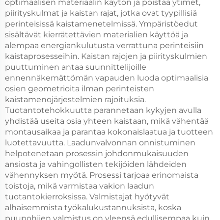
optimaalisen materiaalin käytön ja poistaa ytimet,
piirityskulmat ja kaistan rajat, jotka ovat tyypillisiä
perinteisissä kaistamenetelmissä. Ympäristöedut
sisältävät kierrätettävien materialien käyttöä ja
alempaa energiankulutusta verrattuna perinteisiin
kaistaprosesseihin. Kaistan rajojen ja piirityskulmien
puuttuminen antaa suunnittelijoille
ennennäkemättömän vapauden luoda optimaalisia
osien geometrioita ilman perinteisten
kaistamenojärjestelmien rajoituksia.
Tuotantotehokkuutta parannetaan kykyjen avulla
yhdistää useita osia yhteen kaistaan, mikä vähentää
montausaikaa ja parantaa kokonaislaatua ja tuotteen
luotettavuutta. Laadunvalvonnan onnistuminen
helpotenetaan prosessin johdonmukaisuuden
ansiosta ja vahingollisten tekijöiden lähdeiden
vähennyksen myötä. Prosessi tarjoaa erinomaista
toistoja, mikä varmistaa vakion laadun
tuotantokierroksissa. Valmistajat hyötyvät
alhaisemmista työkalukustannuksista, koska
puupohjien valmistus on yleensä edullisempaa kuin