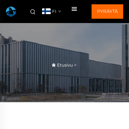
FI
PYRÄYTÄ
TARJOUS
Etusivu
>