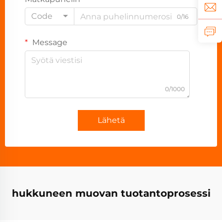
Code
0/16
Message
0/1000
Lähetä
hukkuneen muovan tuotantoprosessi