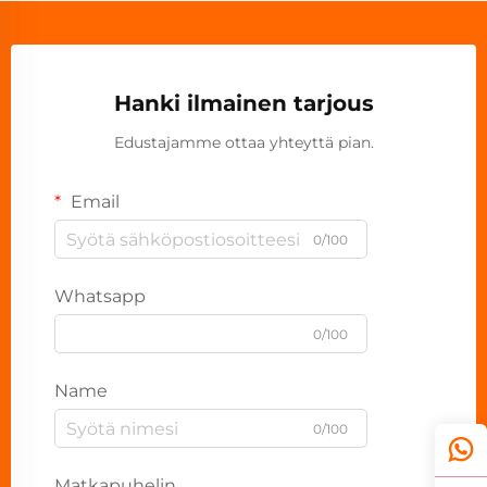
Hanki ilmainen tarjous
Edustajamme ottaa yhteyttä pian.
Email
0/100
Whatsapp
0/100
Name
0/100
Matkapuhelin