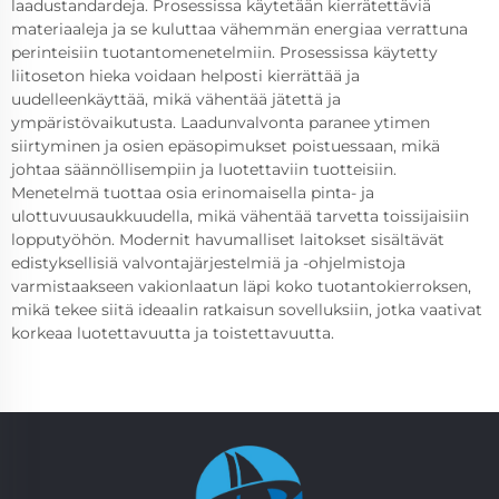
laadustandardeja. Prosessissa käytetään kierrätettäviä
materiaaleja ja se kuluttaa vähemmän energiaa verrattuna
perinteisiin tuotantomenetelmiin. Prosessissa käytetty
liitoseton hieka voidaan helposti kierrättää ja
uudelleenkäyttää, mikä vähentää jätettä ja
ympäristövaikutusta. Laadunvalvonta paranee ytimen
siirtyminen ja osien epäsopimukset poistuessaan, mikä
johtaa säännöllisempiin ja luotettaviin tuotteisiin.
Menetelmä tuottaa osia erinomaisella pinta- ja
ulottuvuusaukkuudella, mikä vähentää tarvetta toissijaisiin
lopputyöhön. Modernit havumalliset laitokset sisältävät
edistyksellisiä valvontajärjestelmiä ja -ohjelmistoja
varmistaakseen vakionlaatun läpi koko tuotantokierroksen,
mikä tekee siitä ideaalin ratkaisun sovelluksiin, jotka vaativat
korkeaa luotettavuutta ja toistettavuutta.