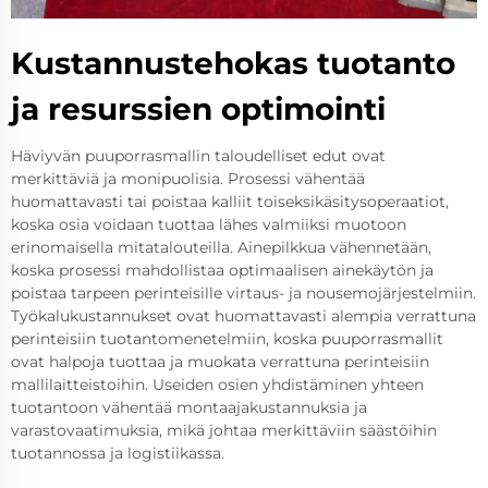
Kustannustehokas tuotanto
ja resurssien optimointi
Häviyvän puuporrasmallin taloudelliset edut ovat
merkittäviä ja monipuolisia. Prosessi vähentää
huomattavasti tai poistaa kalliit toiseksikäsitysoperaatiot,
koska osia voidaan tuottaa lähes valmiiksi muotoon
erinomaisella mitatalouteilla. Ainepilkkua vähennetään,
koska prosessi mahdollistaa optimaalisen ainekäytön ja
poistaa tarpeen perinteisille virtaus- ja nousemojärjestelmiin.
Työkalukustannukset ovat huomattavasti alempia verrattuna
perinteisiin tuotantomenetelmiin, koska puuporrasmallit
ovat halpoja tuottaa ja muokata verrattuna perinteisiin
mallilaitteistoihin. Useiden osien yhdistäminen yhteen
tuotantoon vähentää montaajakustannuksia ja
varastovaatimuksia, mikä johtaa merkittäviin säästöihin
tuotannossa ja logistiikassa.