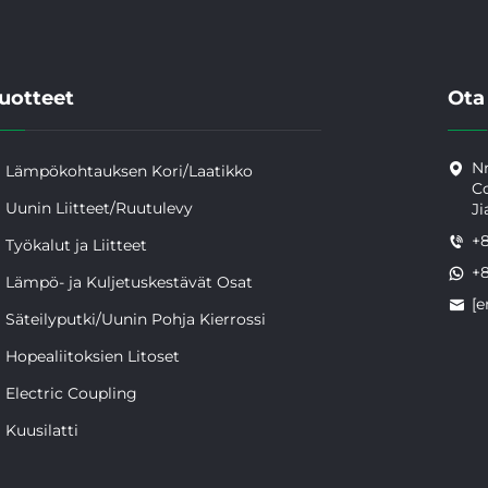
uotteet
Ota
Nr
Lämpökohtauksen Kori/Laatikko
Co
Uunin Liitteet/Ruutulevy
Ji
+
Työkalut ja Liitteet
+
Lämpö- ja Kuljetuskestävät Osat
[e
Säteilyputki/Uunin Pohja Kierrossi
Hopealiitoksien Litoset
Electric Coupling
Kuusilatti