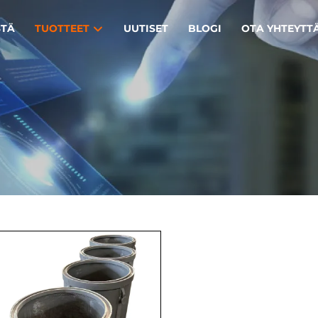
STÄ
TUOTTEET
UUTISET
BLOGI
OTA YHTEYTT