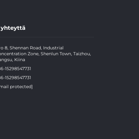
 yhteyttä
o 8, Shennan Road, Industrial
ncentration Zone, Shenlun Town, Taizhou,
angsu, Kiina
86-15298547731
86-15298547731
mail protected]