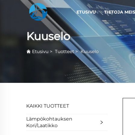
ETUSIVU
TIETOJA MEI
Kuuselo
Etusivu
>
Tuotteet
>
Kuuselo
KAIKKI TUOTTEET
Lämpökohtauksen
Kori/Laatikko