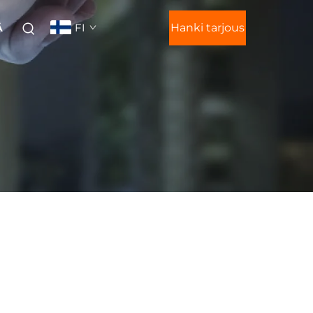
FI
Hanki tarjous
Ä