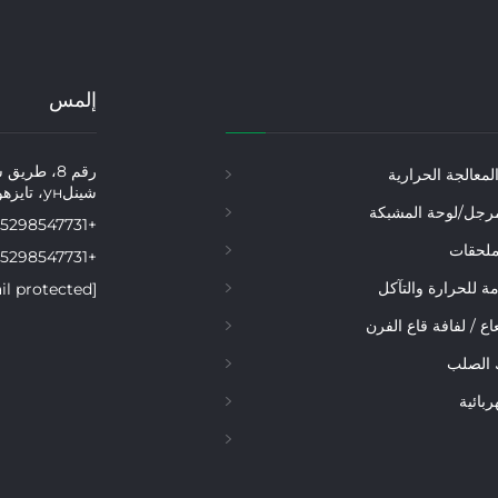
إلمس
رقم 8، طري
معالجة الحرارية
شينلун، تايزهو، جيانغسو، الصين
رجل/لوحة المشبكة
+86-15298547731
ملحقات
+86-15298547731
ة للحرارة والتآكل
[email protected]
اع / لفافة قاع الفرن
الصلب
ربائية