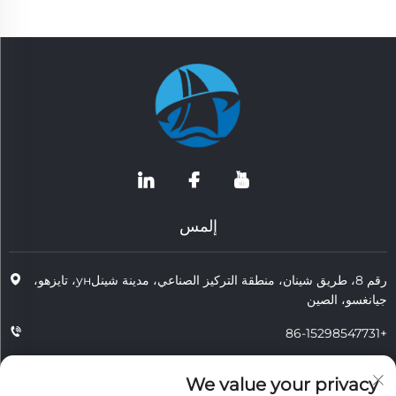
إلمس
رقم 8، طريق شينان، منطقة التركيز الصناعي، مدينة شينلун، تايزهو،
جيانغسو، الصين
+86-15298547731
+86-15298547731
We value your privacy
[email protected]