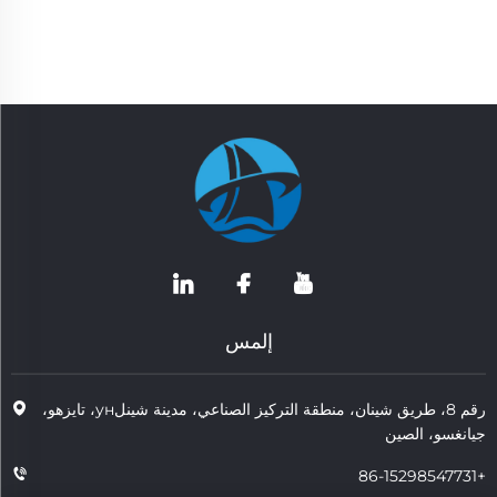
إلمس
رقم 8، طريق شينان، منطقة التركيز الصناعي، مدينة شينلун، تايزهو،
جيانغسو، الصين
+86-15298547731