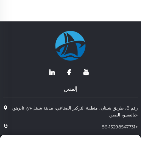
إلمس
رقم 8، طريق شينان، منطقة التركيز الصناعي، مدينة شينلун، تايزهو،
جيانغسو، الصين
+86-15298547731
+86-15298547731