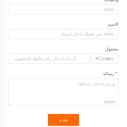
0/100
الاسم
0/100
محمول
Code
0/16
رسالة
0/1000
تقدم