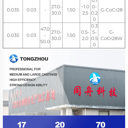
0.1
27.0-
1.0~
0-
0.035
0.03
-
1.50
G-CoCr28
30.0
2.5
0.2
0
0.3
47.0
27.0-
0.5-
5-
G-
0.035
0.03
-
1.50
30.0
2.0
0.5
CoCr28W
50.0
0