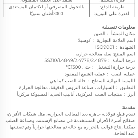
طريقة الدفع:
بالتحويل المصرفي أو الائتمان المستندى
القدرة على التوريد:
أطنان سنويًا
3000
معلومات تفصيلية
مكان المنشأ
الصين
：
اسم العلامة التجارية
：
كوسيلا
الشهادة
ISO9001
：
اسم المنتج: سلة معالجة حرارية
درجة المادة
1.4849/2.4778/2.4879/SS310
：
درجة حرارة التشغيل
حتى 1300℃
：
عملية الصب
عملية الشمع المفقود
：
اللمسة النهائية للسطح
حالة الصب كما هي
：
التطبيق
السيارات، صناعة التروس الدقيقة، معالجة الحرارة
：
أبرز
منتجات الصب المركزية، أنابيب الحديد المسبوكة مركزياً
：
مقدمة:
نقدم قطع فولاذية جاهزة بعد المعالجة الحرارية، مثل شبكات الأفران،
صفائح أسرة الأفران المستخدمة في مصانع الإسمنت وصناعة الصلب.
يمكننا إنتاج قوالب بالحرارة مع حالة تم معالجتها حرارياً وتم تصنيعها
عند الحاجة.