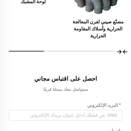
لوحة المشبك
قطع صب من سبيكة الفولاذ
CY5SnBiM المصبوبة بدقة
باستخدام تقنية الشمع المفقود
احصل على اقتباس مجاني
سيتواصل معك ممثلنا قريبًا.
البريد الإلكتروني
0/100
واتساب