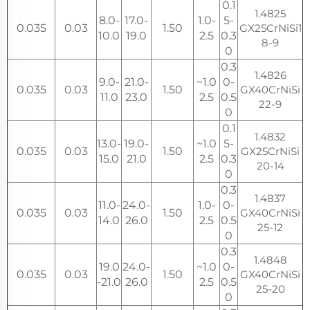
0.1
1.4825
8.0-
17.0-
1.0-
5-
0.035
0.03
1.50
GX25CrNiSi1
10.0
19.0
2.5
0.3
8-9
0
0.3
1.4826
9.0-
21.0-
1.0~
0-
0.035
0.03
1.50
GX40CrNiSi
11.0
23.0
2.5
0.5
22-9
0
0.1
1.4832
13.0-
19.0-
1.0~
5-
0.035
0.03
1.50
GX25CrNiSi
15.0
21.0
2.5
0.3
20-14
0
0.3
1.4837
11.0-
24.0-
1.0-
0-
0.035
0.03
1.50
GX40CrNiSi
14.0
26.0
2.5
0.5
25-12
0
0.3
1.4848
19.0
24.0-
1.0~
0-
0.035
0.03
1.50
GX40CrNiSi
-21.0
26.0
2.5
0.5
25-20
0