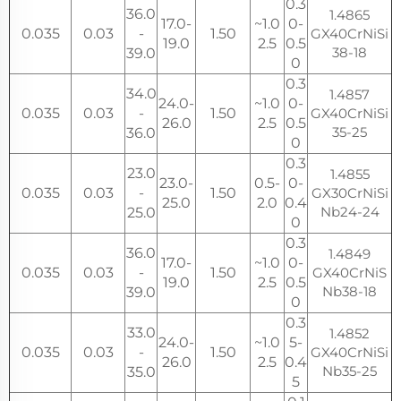
0.3
36.0
1.4865
17.0-
1.0~
0-
0.035
0.03
-
1.50
GX40CrNiSi
19.0
2.5
0.5
38-18
39.0
0
0.3
34.0
1.4857
24.0-
1.0~
0-
0.035
0.03
-
1.50
GX40CrNiSi
26.0
2.5
0.5
35-25
36.0
0
0.3
23.0
1.4855
23.0-
0.5-
0-
0.035
0.03
-
1.50
GX30CrNiSi
25.0
2.0
0.4
Nb24-24
25.0
0
0.3
36.0
1.4849
17.0-
1.0~
0-
0.035
0.03
-
1.50
GX40CrNiS
19.0
2.5
0.5
Nb38-18
39.0
0
0.3
33.0
1.4852
24.0-
1.0~
5-
0.035
0.03
-
1.50
GX40CrNiSi
26.0
2.5
0.4
Nb35-25
35.0
5