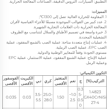
التطبيق: السيارات، التروس الدقيقة، الصناعات المعالجة الحرارية.
المميزات:
1. المقاومة للحرارة العالية: تصل إلى 1300℃;
2. عدد كبير من القوالب الموجودة مسبقًا للأجزاء القياسية لأفران
المعالجة الحرارية ذات العلامات التجارية الشهيرة.
3. خبرة واسعة في تصميم الأطباق والسلال لتتناسب مع الظروف
التشغيلية المحددة.
4. عمليات إنتاج متعددة متاحة: عملية الصب بالشمع المفقود، عملية
الصب EPC، عملية الصب الرملية.
مستوى الجودة: وفقاً للمعايير الوطنية والدولية.
عملية الإنتاج: عملية الشمع المفقود، عملية الاستثمار، عملية EPC
وعملية الرمل.
التكوين الكيميائي:
المنغنيز
الكبريت
الفوسفور
التركيب(%)
ج
نعم
كري
نـي
الأقصى
الأقصى
الأقصى
0.3
1.4823
3.5-
25.0-
1.0~
5-
0.035
0.03
1.50
GX40CrNiSi
5.5
28.0
2.5
0.5
27-4
0