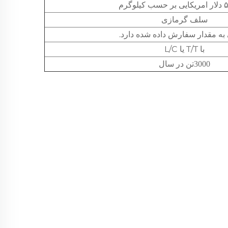
سلف گرمازی
به مقدار سفارش داده شده دارد.
با T/T یا L/C
تن در سال
3000