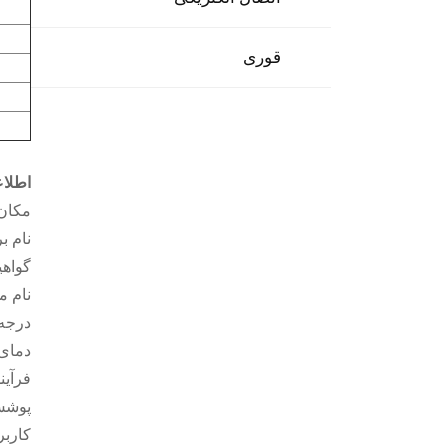
قوری
اطلا
مکان
نام ب
گواهی
نام 
درجه
دمای
فرآی
پوش
کاربر