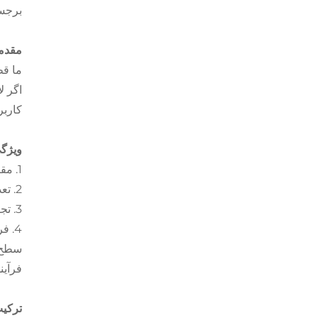
برجس
مقدمه
ما قط
اگر ل
کاربر
ویژگی
1. مقاومت در برابر دماهای بالا: تا 1300℃;
2. تعداد زیادی الگوی موجود از جنس فیکسچر برای استاندارد. برند معروف موشکافی حرارتی.
3. تجربه فراوان در طراحی سینی‌ها و سبد‌ها برای شرایط کار خاص.
4. فرآیندهای تولید بیشتری در دسترس هستند: فرآیند پوشش شمع، فرآیند EPC، فرآیند ماسه‌ای.
سطح ک
فرآیند
ترکیب