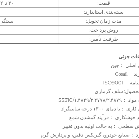
قیمت:
۳۰ تا ۵۲ دلار امریکایی بر حسب کیلوگرم
بسته‌بندی استاندارد:
مدت زمان تحویل:
بستگی 
روش پرداخت:
ظرفیت تأمین:
عات جزئی
 اصلی
چین
：
رند
Cosail
：
نامه
ISO9001
：
محصول: سلف گرمازی
 مواد
۱.۴۸۴۹/۲.۴۷۷۸/۲.۴۸۷۹/SS310
：
 کاری
تا دمای ۱۳۰۰ درجه سانتیگراد
：
ند جوشکاری
فرآیند گمشدن شمع
：
ش سطحی
به حالت اولیه بدون تغییر
：
د
صنایع خودرو، گیربکس دقیق، و پردازش گرم
：