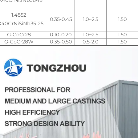
X40CrNiSNb38-18
1.4852
0.35-0.45
1.0~2.5
1.50
X40CrNiSiNb35-25
G-CoCr28
0.10-0.20
1.0~2.5
1.50
G-CoCr28W
0.35-0.50
0.5-2.0
1.50