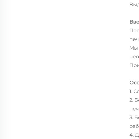
Вы
Вве
Пос
печ
Мы 
нео
При
Осо
1. 
2. 
печ
3. 
раб
4. 