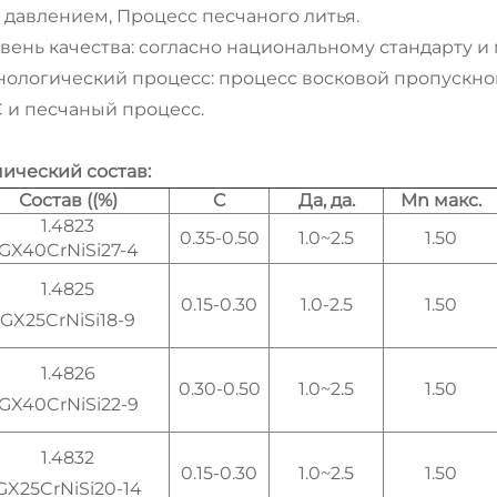
 давлением, Процесс песчаного литья.
вень качества: согласно национальному стандарту 
нологический процесс: процесс восковой пропускно
 и песчаный процесс.
ический состав:
Состав ((%)
C
Да, да.
Mn макс.
1.4823
0.35-0.50
1.0~2.5
1.50
GX40CrNiSi27-4
1.4825
0.15-0.30
1.0-2.5
1.50
GX25CrNiSi18-9
1.4826
0.30-0.50
1.0~2.5
1.50
GX40CrNiSi22-9
1.4832
0.15-0.30
1.0~2.5
1.50
GX25CrNiSi20-14