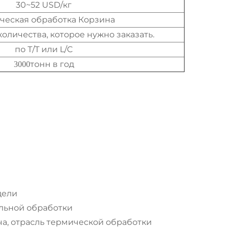
30~52 USD/кг
ческая обработка Корзина
количества, которое нужно заказать.
по T/T или L/C
тонн в год
3000
дели
ельной обработки
ча, отрасль термической обработки