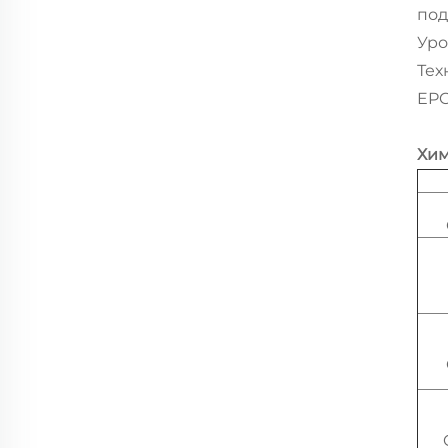
под
Уро
Тех
EPC
Хим