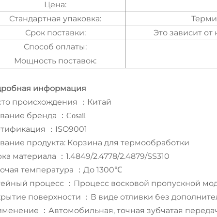
Цена:
Стандартная упаковка:
Терми
Срок поставки:
Это зависит от 
Способ оплаты:
Мощность поставок:
дробная информация
то происхождения
Китай
：
вание бренда
：
Cosail
ртификация
ISO9001
：
вание продукта: Корзина для термообработки
ка материала
1.4849/2.4778/2.4879/SS310
：
очая температура
До 1300℃
：
тейный процесс
Процесс восковой пропускной мо
：
рытие поверхности
В виде отливки без дополнит
：
именение
Автомобильная, точная зубчатая переда
：