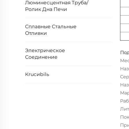
Люминесцентная Труба/
Ролик Дна Печи
Сплавные Стальные
Отливки
Электрическое
По
Соединение
Мес
Наз
Кrucиbilь
Се
Наз
Мар
Раб
Ли
Пок
Пр