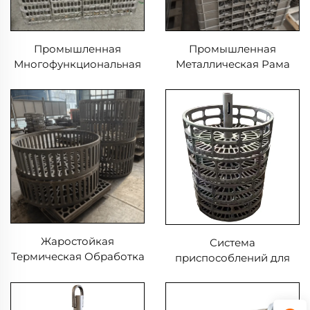
Промышленная
Промышленная
Многофункциональная
Металлическая Рама
Печь Лоток Для Закалки
Коробки Закаленная
Долговечная Рама Для
Сталь Литые Песчаные
Литейных Услуг
Точные Литые
Жаростойкие
Материалы
Жаростойкая
Система
Термическая Обработка
приспособлений для
Приспособления Литая
закалочной печи
Корзина Из
термической обработки
Нержавеющей Стали