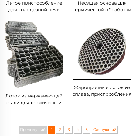
Литое приспособление
Несущая основа для
для колодезной печи
термической обработки
Жаропрочный лоток из
сплава, приспособления
Лоток из нержавеющей
для термообработки,
стали для термической
используемые в
обработки
высокотемпературных
печах
Предыдущий
1
2
3
4
5
Следующий