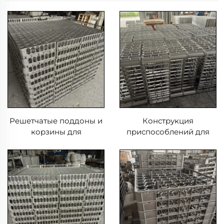
Решетчатые поддоны и
Конструкция
корзины для
приспособлений для
термической обработки
термической обработки
в печах, длительный
поддонов и корзин с
срок службы
применением литья и
сварки EB22149