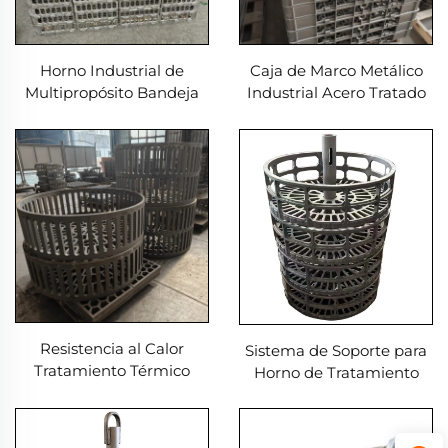
Horno Industrial de
Caja de Marco Metálico
Multipropósito Bandeja
Industrial Acero Tratado
de Temple Marco
Térmicamente Fundición
Duradero para Servicios
de Arena Fundición de
de Fundición
Inversión Material
Resistente al Calor
Resistencia al Calor
Sistema de Soporte para
Tratamiento Térmico
Horno de Tratamiento
Soportes Cesta de Hierro
Térmico de Temple
Fundido de Acero
Inoxidable