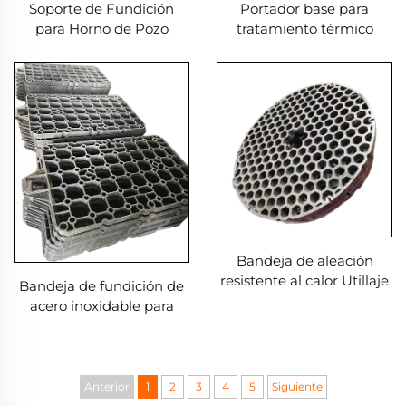
Soporte de Fundición
Portador base para
para Horno de Pozo
tratamiento térmico
Bandeja de aleación
resistente al calor Utillaje
Bandeja de fundición de
para tratamiento térmico
acero inoxidable para
Usado en hornos de alta
tratamiento térmico
temperatura
Anterior
1
2
3
4
5
Siguiente