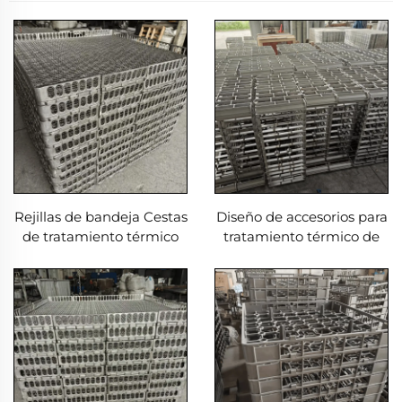
Rejillas de bandeja Cestas
Diseño de accesorios para
de tratamiento térmico
tratamiento térmico de
para horno de
bandejas y cestas con
tratamiento térmico,
proceso de fundición y
larga vida útil
soldadura EB22149