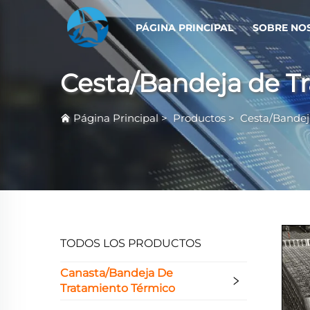
PÁGINA PRINCIPAL
SOBRE NO
Cesta/Bandeja de T
Página Principal
>
Productos
>
Cesta/Bandej
TODOS LOS PRODUCTOS
Canasta/Bandeja De
Tratamiento Térmico