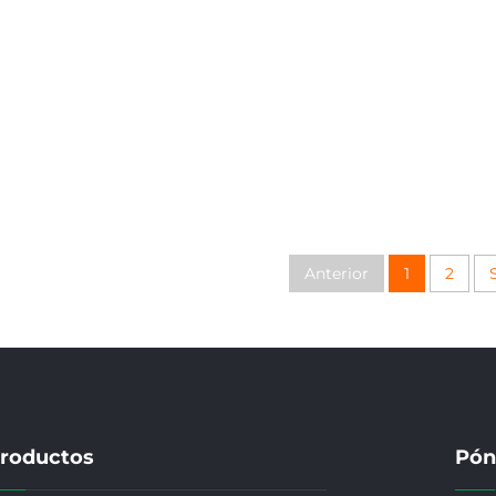
inferior para servicio de
fundición de hornos
ProductoD
Anterior
1
2
roductos
Pón