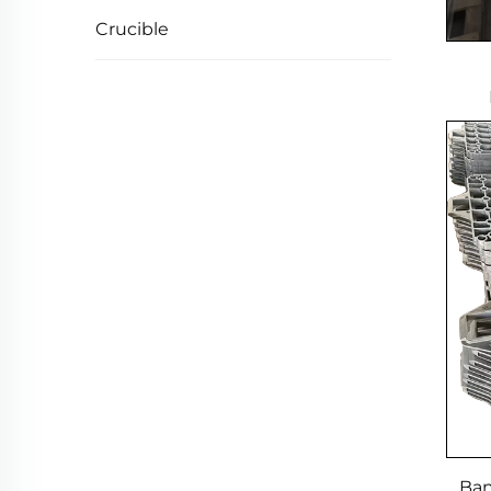
Crucible
Té
Ar
M
Ban