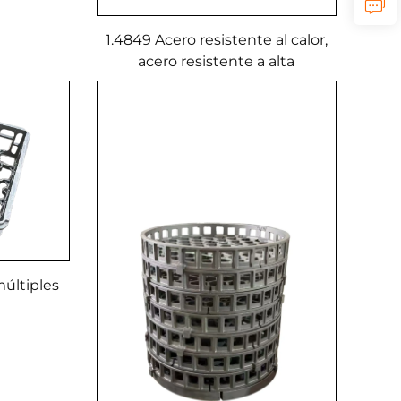
Usado en
eratura
1.4849 Acero resistente al calor,
acero resistente a alta
temperatura Bandejas base
para hornos
múltiples