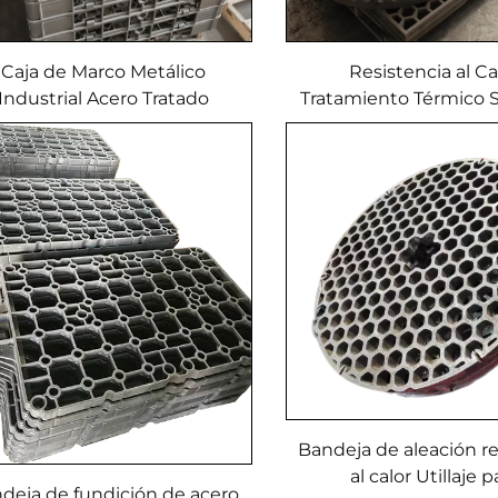
Caja de Marco Metálico
Resistencia al Ca
Industrial Acero Tratado
Tratamiento Térmico 
rmicamente Fundición de
Cesta de Hierro Fun
ena Fundición de Inversión
Acero Inoxidab
aterial Resistente al Calor
Bandeja de aleación r
al calor Utillaje p
deja de fundición de acero