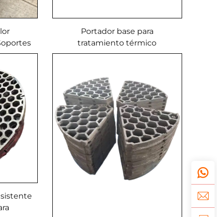
lor
Portador base para
Soportes
tratamiento térmico
dido de
le
esistente
ara