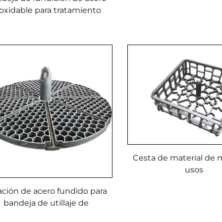
tratamiento térmico 
oxidable para tratamiento
hornos de alta temp
térmico
Cesta de material de 
usos
ación de acero fundido para
bandeja de utillaje de
ratamiento térmico Placa