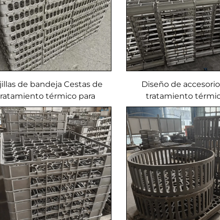
jillas de bandeja Cestas de
Diseño de accesorio
tratamiento térmico para
tratamiento térmi
no de tratamiento térmico,
bandejas y cestas con
larga vida útil
de fundición y sol
EB22149