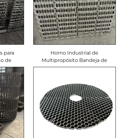
s para
Horno Industrial de
co de
Multipropósito Bandeja de
 proceso
Temple Marco Duradero para
dadura
Servicios de Fundición