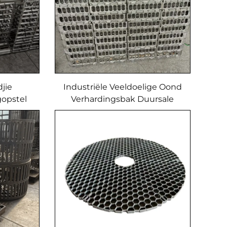
jie
Industriële Veeldoelige Oond
opstel
Verhardingsbak Duursale
t &
Raam Vir Gietdienste
EB22149