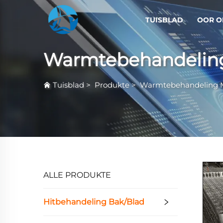
TUISBLAD
OOR O
Warmtebehandelin
Tuisblad
>
Produkte
>
Warmtebehandeling 
ALLE PRODUKTE
Hitbehandeling Bak/Blad