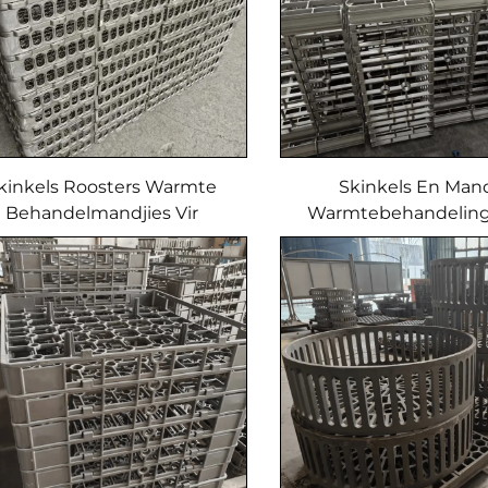
kinkels Roosters Warmte
Skinkels En Mand
Behandelmandjies Vir
Warmtebehandeling
armtebehandelingsoond,
Ontwerp Met Gie
Lank Gebruik Lewe
Gesweisde Prosess 