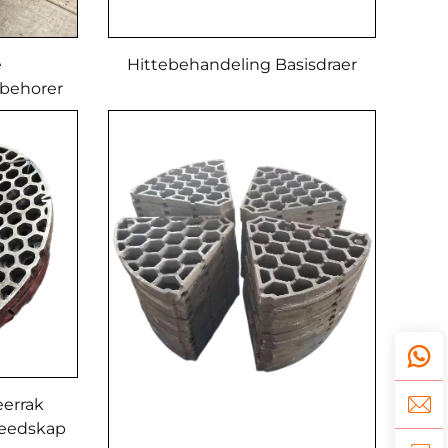
e
Hittebehandeling Basisdraer
ebehorer
 Van
al
eerrak
reedskap