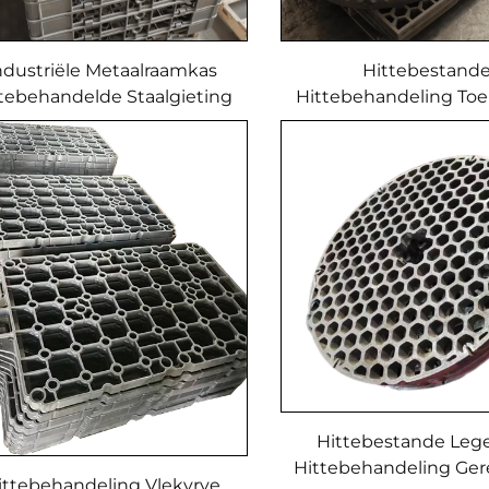
ndustriële Metaalraamkas
Hittebestand
tebehandelde Staalgieting
Hittebehandeling To
Sand Gietproses Met
Gietyster Mandjie
Geïnvesteerde Giet
Veeleisende Sta
Hittebestande Materiaal
Hittebestande Leg
Hittebehandeling Ge
ittebehandeling Vlekvrye