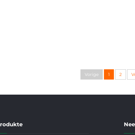
ProdukD
Vorige
1
2
V
rodukte
Nee