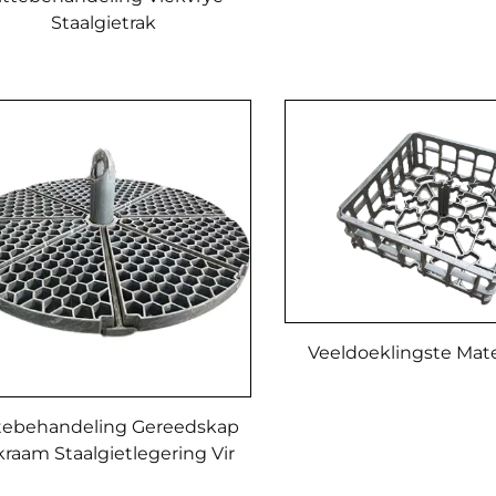
Gebruik In Ho
Staalgietrak
Temperatuursto
Veeldoeklingste Mate
tebehandeling Gereedskap
raam Staalgietlegering Vir
oofonderplaat Gietdienste