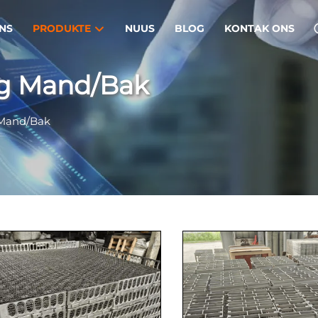
NS
PRODUKTE
NUUS
BLOG
KONTAK ONS
g Mand/Bak
Mand/Bak