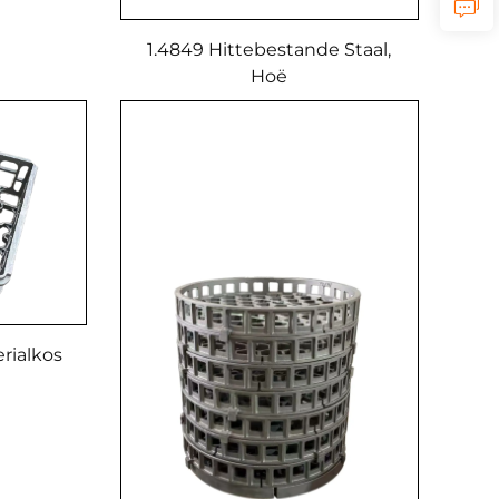
ë
of
1.4849 Hittebestande Staal,
Hoë
Temperatuurweerstandige
Staal Stoofbasisrakke
rialkos