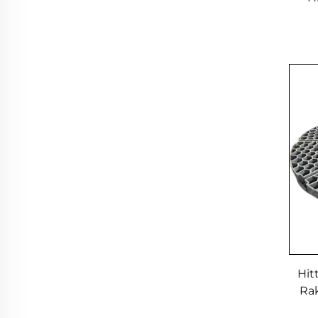
Hit
Rak
St