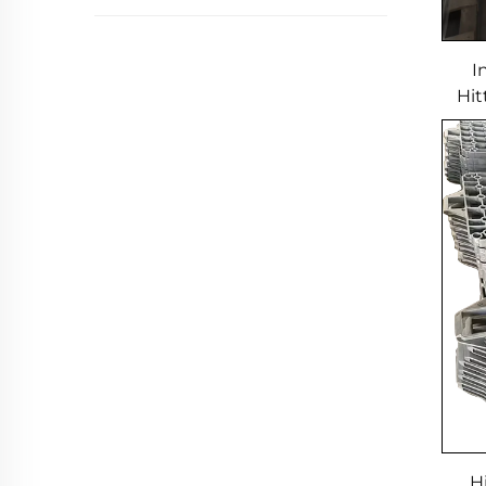
I
Hit
H