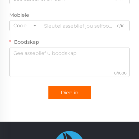
Mobiele
Code
0/16
Boodskap
0/1000
Dien in