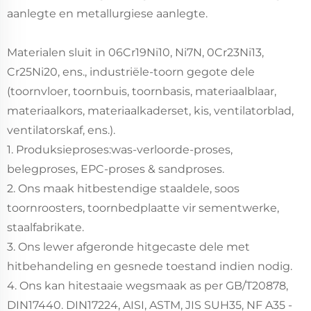
aanlegte en metallurgiese aanlegte.
Materialen sluit in 06Cr19Ni10, Ni7N, 0Cr23Ni13,
Cr25Ni20, ens., industriële-toorn gegote dele
(toornvloer, toornbuis, toornbasis, materiaalblaar,
materiaalkors, materiaalkaderset, kis, ventilatorblad,
ventilatorskaf, ens.).
1. Produksieproses:was-verloorde-proses,
belegproses, EPC-proses & sandproses.
2. Ons maak hitbestendige staaldele, soos
toornroosters, toornbedplaatte vir sementwerke,
staalfabrikate.
3. Ons lewer afgeronde hitgecaste dele met
hitbehandeling en gesnede toestand indien nodig.
4. Ons kan hitestaaie wegsmaak as per GB/T20878,
DIN17440. DIN17224, AISI, ASTM, JIS SUH35, NF A35 -