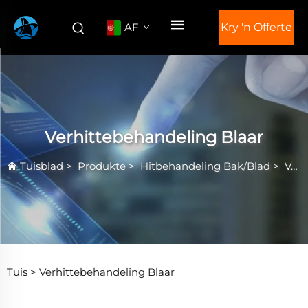
AF
Kry 'n Offerte
Verhittebehandeling Blaar
Tuisblad
>
Produkte
>
Hitbehandeling Bak/Blad
>
Verhittebehandeling Blaar
Tuis >
Verhittebehandeling Blaar