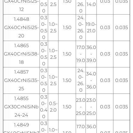
GX40CrNiSi25-
1.50
0.03
0.035
0.5
2.5
26.
14.0
12
0
0
0.3
24.
1.4848
0-
1.0~
0-
19.0-
GX40CrNiSi25-
1.50
0.03
0.035
0.5
2.5
26.
21.0
20
0
0
0.3
1.4865
17.0
36.0
0-
1.0~
GX40CrNiSi38-
1.50
-
-
0.03
0.035
0.5
2.5
19.0
39.0
18
0
0.3
24.
1.4857
34.0
0-
1.0~
0-
GX40CrNiSi35-
1.50
-
0.03
0.035
0.5
2.5
26.
36.0
25
0
0
0.3
1.4855
23.0
23.0
0-
0.5-
GX30CrNiSiNb
1.50
-
-
0.03
0.035
0.4
2.0
25.0
25.0
24-24
0
0.3
1.4849
17.0
36.0
0-
1.0~