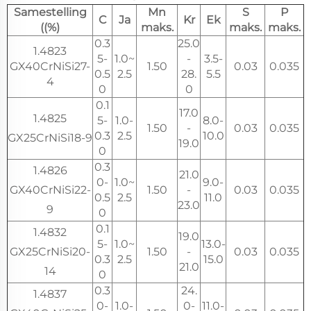
Samestelling
Mn
S
P
C
Ja
Kr
Ek
((%)
maks.
maks.
maks.
0.3
25.0
1.4823
5-
1.0~
-
3.5-
GX40CrNiSi27-
1.50
0.03
0.035
0.5
2.5
28.
5.5
4
0
0
0.1
17.0
1.4825
5-
1.0-
8.0-
1.50
-
0.03
0.035
0.3
2.5
10.0
GX25CrNiSi18-9
19.0
0
0.3
1.4826
21.0
0-
1.0~
9.0-
GX40CrNiSi22-
1.50
-
0.03
0.035
0.5
2.5
11.0
23.0
9
0
0.1
1.4832
19.0
5-
1.0~
13.0-
GX25CrNiSi20-
1.50
-
0.03
0.035
0.3
2.5
15.0
21.0
14
0
0.3
24.
1.4837
0-
1.0-
0-
11.0-