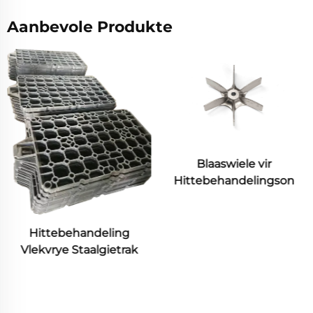
Aanbevole Produkte
Blaaswiele vir
Hittebehandelingson
Industriële
Metaalraamkas
Hittebehandelde
Staalgieting Sand
Gietproses Met
Geïnvesteerde Giet
Hittebestande Materiaal