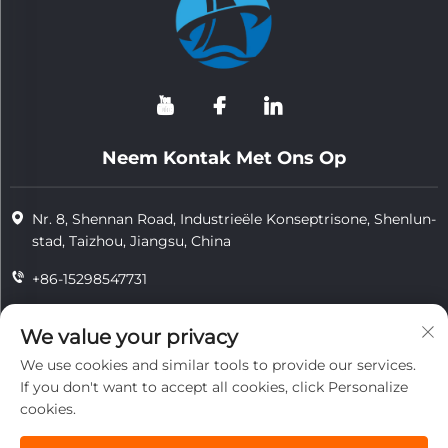
Neem Kontak Met Ons Op
Nr. 8, Shennan Road, Industrieële Konseptrisone, Shenlun-
stad, Taizhou, Jiangsu, China
+86-15298547731
+86-15298547731
We value your privacy
[email protected]
We use cookies and similar tools to provide our services.
If you don't want to accept all cookies, click Personalize
cookies.
Kopiereg © 2026 Jiangsu Tongzhou Hittebestandige Tegnologie-
kompanjie Beperk. Alle regte voorbehou.