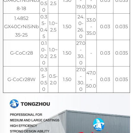
GX40CrNiSNb3
1.50
-
-
0.03
0.035
0.5
2.5
19.0
39.0
8-18
0
0.3
24.
1.4852
33.0
5-
1.0~
0-
GX40CrNiSiNb
1.50
-
0.03
0.035
0.4
2.5
26.
35.0
35-25
5
0
0.1
27.0
0-
1.0~
-
G-CoCr28
1.50
-
0.03
0.035
0.2
2.5
30.
0
0
0.3
27.0
47.0
5-
0.5-
-
G-CoCr28W
1.50
-
0.03
0.035
0.5
2.0
30.
50.0
0
0