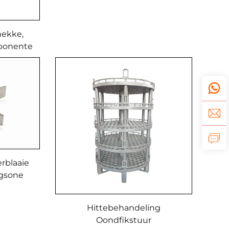
ekke,
ponente
rblaaie
ngsone
Hittebehandeling
Oondfikstuur