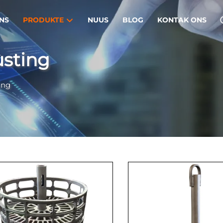
NS
PRODUKTE
NUUS
BLOG
KONTAK ONS
usting
ing