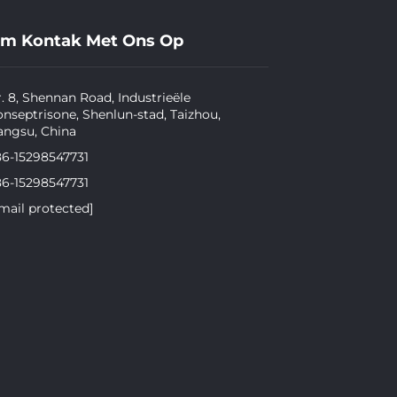
m Kontak Met Ons Op
. 8, Shennan Road, Industrieële
nseptrisone, Shenlun-stad, Taizhou,
angsu, China
86-15298547731
86-15298547731
mail protected]