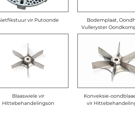
ietfikstuur vir Putoonde
Bodemplaat, Oondh
Vulleryster Oondkom
by Gasoonde
Blaaswiele vir
Konveksie-oondblaae
Hittebehandelingson
vir Hittebehandeli