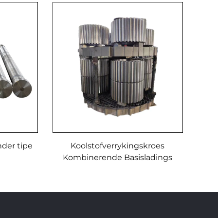
der tipe
Koolstofverrykingskroes
Kombinerende Basisladings
Warmtebehandelingsfikture