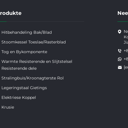
rodukte
Nee
Nr
Hitbehandeling Bak/Blad
Ko
Stoomkessel Toeslae/Rasterblad
Ji
+
Tog en Bykomponente
+
Warmte Resisterende en Slijtstelsel
[e
Resisterende dele
Stralingbuis/Kroonagterste Rol
Legeringstaal Gietings
Elektriese Koppel
Krusie