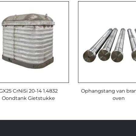
GX25 CrNiSi 20-14 1.4832
Ophangstang van bran
Oondtank Gietstukke
oven