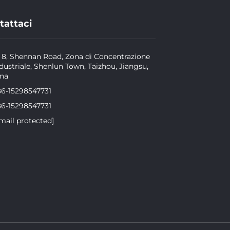
tattaci
 8, Shennan Road, Zona di Concentrazione
dustriale, Shenlun Town, Taizhou, Jiangsu,
ina
86-15298547731
86-15298547731
mail protected]