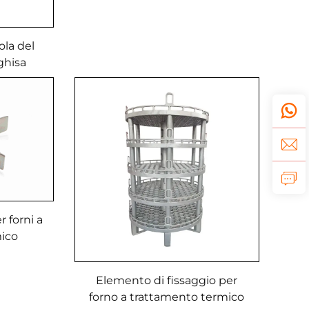
vola del
ghisa
o a gas
r forni a
mico
Elemento di fissaggio per
forno a trattamento termico