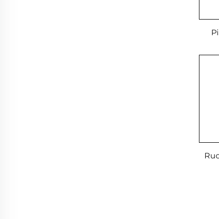
Pi
Ruo