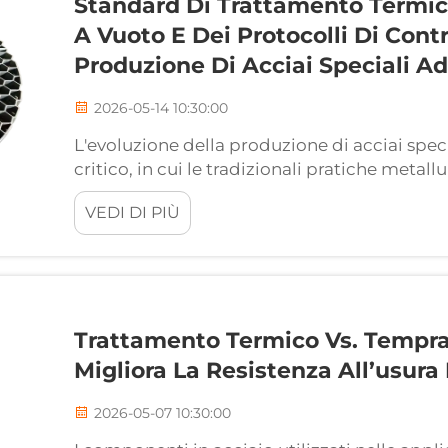
Standard Di Trattamento Termico
A Vuoto E Dei Protocolli Di Contr
Produzione Di Acciai Speciali Ad
2026-05-14 10:30:00
L'evoluzione della produzione di acciai specia
critico, in cui le tradizionali pratiche metal
della moderna produzione industriale. Poiché 
VEDI DI PIÙ
lavorazione di precisione richiedono material
Trattamento Termico Vs. Tempra 
Migliora La Resistenza All’usura
2026-05-07 10:30:00