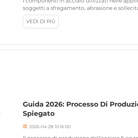
I componenti in acciaio utilizzati nelle app
soggetti a sfregamento, abrasione e sollecitaz
degradano progressivamente l’integrità del m
VEDI DI PIÙ
scelta del metodo più idoneo per migliorare l
Guida 2026: Processo Di Produzi
Spiegato
2026-04-28 10:16:00