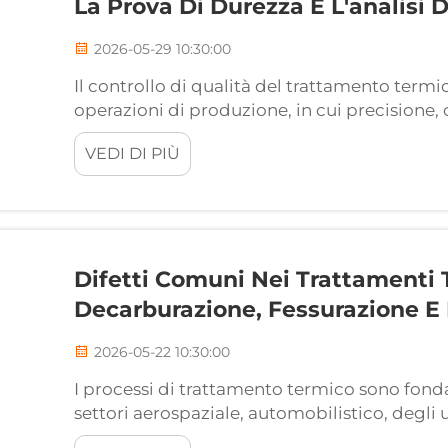
La Prova Di Durezza E L'analisi 
2026-05-29 10:30:00
Il controllo di qualità del trattamento termi
operazioni di produzione, in cui precisione, 
componenti metallici soddisfano specifiche p
VEDI DI PIÙ
qualsiasi trattamento termico...
Difetti Comuni Nei Trattamenti 
Decarburazione, Fessurazione E
2026-05-22 10:30:00
I processi di trattamento termico sono fond
settori aerospaziale, automobilistico, degli 
cicli controllati di riscaldamento e raffred