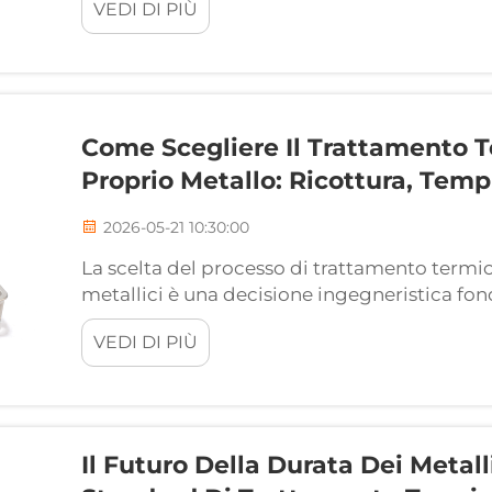
VEDI DI PIÙ
componenti metallici per ottenere le caratter
Come Scegliere Il Trattamento T
Proprio Metallo: Ricottura, Te
2026-05-21 10:30:00
La scelta del processo di trattamento term
metallici è una decisione ingegneristica fo
sulle prestazioni del materiale, sulla durata o
VEDI DI PIÙ
produzione. Che si tratti di acciaio strutturale
Il Futuro Della Durata Dei Metal