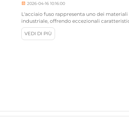
2026-04-16 10:16:00
L'acciaio fuso rappresenta uno dei materiali p
industriale, offrendo eccezionali caratterist
indispensabile in numerose applicazioni. 
VEDI DI PIÙ
dell'acciaio fuso...