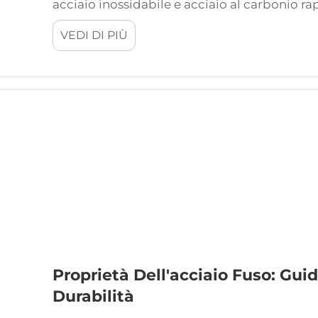
acciaio inossidabile e acciaio al carbonio ra
devono far fronte ingegneri e responsabili d
VEDI DI PIÙ
confronto incide non solo sui costi iniziali, m
Proprietà Dell'acciaio Fuso: Guid
Durabilità