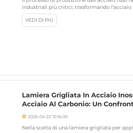
Il processo di produzione dell'acciaio fuso 
industriali più critici, trasformando l'acci
costituiscono la struttura portante delle inf
VEDI DI PIÙ
2026, comprendere i dettagli...
Lamiera Grigliata In Acciaio Inos
Acciaio Al Carbonio: Un Confron
2026-04-22 10:16:00
Nella scelta di una lamiera grigliata per appli