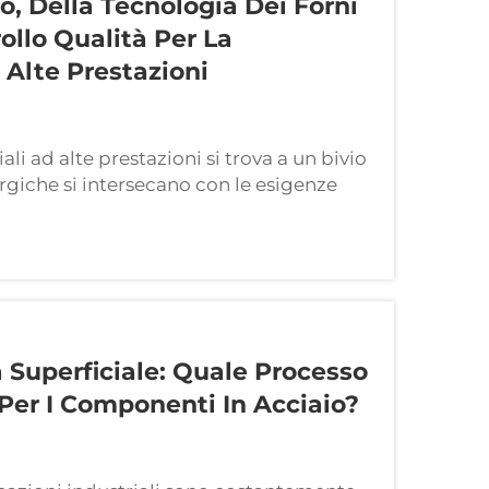
, Della Tecnologia Dei Forni
ollo Qualità Per La
 Alte Prestazioni
li ad alte prestazioni si trova a un bivio
lurgiche si intersecano con le esigenze
settori quali l'aerospaziale e la
i che ...
Superficiale: Quale Processo
 Per I Componenti In Acciaio?