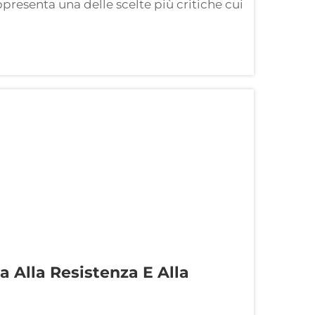
ppresenta una delle scelte più critiche cui
ella gestione degli impianti. Questo
a anche su...
a Alla Resistenza E Alla