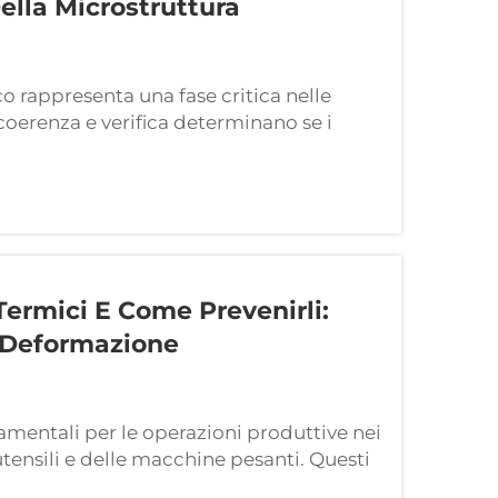
Della Microstruttura
co rappresenta una fase critica nelle
coerenza e verifica determinano se i
restazionali rigorose. L'efficacia di
Termici E Come Prevenirli:
 Deformazione
amentali per le operazioni produttive nei
utensili e delle macchine pesanti. Questi
damento trasformano la microstruttura dei