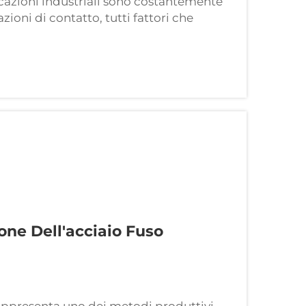
licazioni industriali sono costantemente
ioni di contatto, tutti fattori che
ateriale e riducono la vita utile. La
a resistenza all’usura...
one Dell'acciaio Fuso