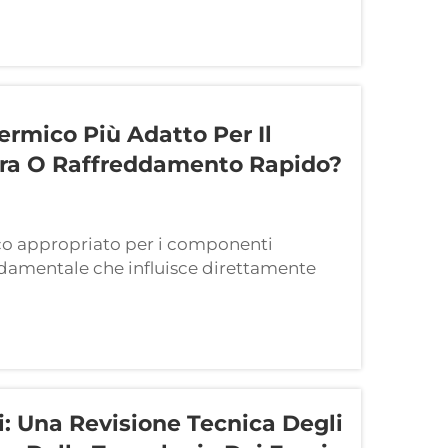
istiche desiderate...
ermico Più Adatto Per Il
mpra O Raffreddamento Rapido?
ico appropriato per i componenti
ndamentale che influisce direttamente
perativa e sull’efficienza dei costi di
...
li: Una Revisione Tecnica Degli