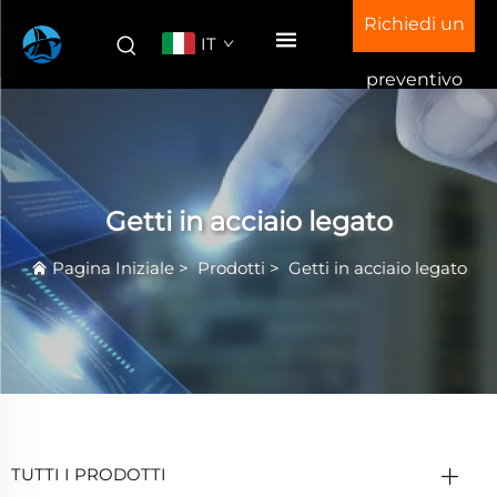
Richiedi un
IT
preventivo
Getti in acciaio legato
Pagina Iniziale
>
Prodotti
>
Getti in acciaio legato
TUTTI I PRODOTTI