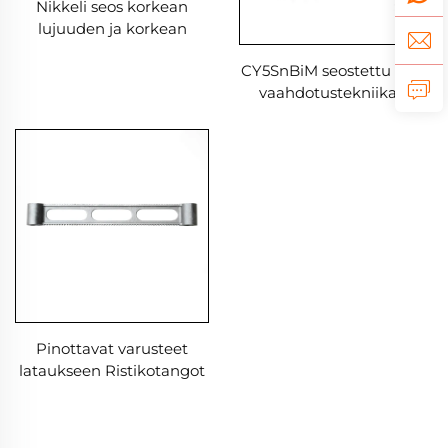
Nikkeli seos korkean
lujuuden ja korkean
lämpötilan kestävät
CY5SnBiM seostettu teräs
superseokset
vaahdotustekniikalla
tarkkavalmistusosat
valmistetut nikkeli
seoksen osat
Pinottavat varusteet
lataukseen Ristikotangot