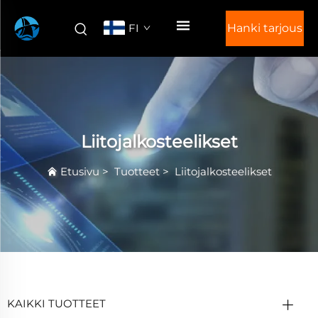
FI
Hanki tarjous
Liitojalkosteelikset
Etusivu
>
Tuotteet
>
Liitojalkosteelikset
KAIKKI TUOTTEET