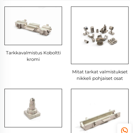
Tarkkavalmistus Koboltti
kromi
vaahdotustekniikalla
Mitat tarkat valmistukset
valmistetut metalliosat
nikkeli pohjaiset osat