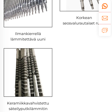
Korkean
seosvalurautaiset rullat
Ilmankierrellä
lämmitettävä uuni
Keramiikkavahvistettu
säteilyputkilämmitin