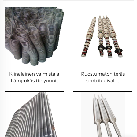
Kiinalainen valmistaja
Ruostumaton teräs
Lämpökäsittelyuunit
sentrifugivalut
Lämmönvastuslangan
toimittajat