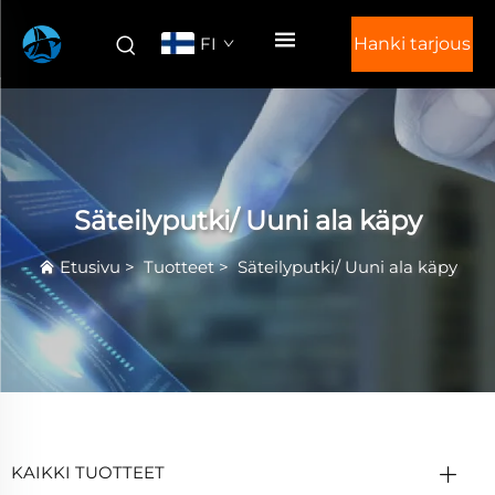
FI
Hanki tarjous
Säteilyputki/ Uuni ala käpy
Etusivu
>
Tuotteet
>
Säteilyputki/ Uuni ala käpy
KAIKKI TUOTTEET