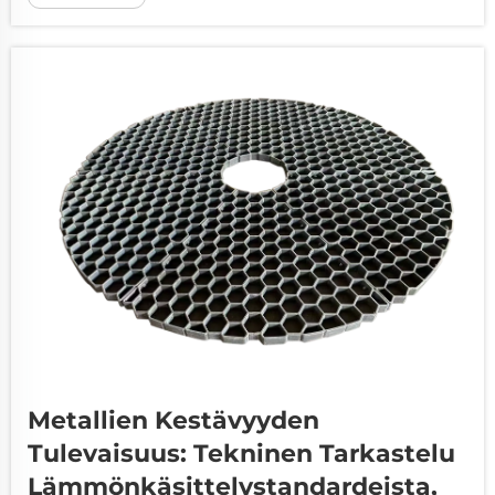
ja valmistuskustannusten tehokkuuteen.
Riippumatta siitä, työskenteletkö
rakenneteraudan kanssa...
Metallien Kestävyyden
Tulevaisuus: Tekninen Tarkastelu
Lämmönkäsittelystandardeista,