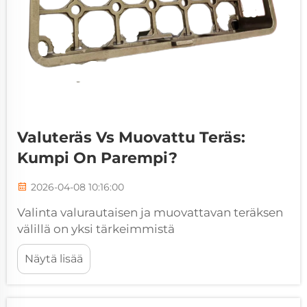
Valuteräs Vs Muovattu Teräs:
Kumpi On Parempi?
2026-04-08 10:16:00
Valinta valurautaisen ja muovattavan teräksen
välillä on yksi tärkeimmistä
materiaalivalintojen tekoja teollisessa
Näytä lisää
valmistuksessa, ja se vaikuttaa suoraan
tuotteen suorituskykyyn,
kustannustehokkuuteen ja pitkäaikaiseen