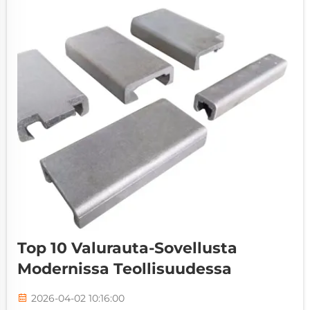
luotettavuuteen. Kun insinöörit ja
hankintapäälliköt...
Top 10 Valurauta-Sovellusta
Modernissa Teollisuudessa
2026-04-02 10:16:00