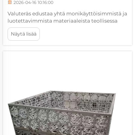
2026-04-16 10:16:00
Valuteräs edustaa yhtä monikäyttöisimmistä ja
luotettavimmista materiaaleista teollisessa
valmistuksessa, tarjoaen erinomaisia
Näytä lisää
lujuusominaisuuksia, jotka tekevät siitä
välttämättömän monien sovellusten alalla.
Perusominaisuuksien ymmärtäminen
käsittää...