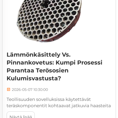
Lämmönkäsittely Vs.
Pinnankovetus: Kumpi Prosessi
Parantaa Terösosien
Kulumisvastusta?
2026-05-07 10:30:00
Teollisuuden sovelluksissa käytettävät
teräskomponentit kohtaavat jatkuvia haasteita
kitkan, kulutuksen ja kosketuspaineen
Näytä lisää