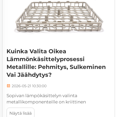
Kuinka Valita Oikea
Lämmönkäsittelyprosessi
Metallille: Pehmitys, Sulkeminen
Vai Jäähdytys?
2026-05-21 10:30:00
Sopivan lämpökäsittelyn valinta
metallikomponenteille on kriittinen
insinöörinpäätös, joka vaikuttaa suoraan
Näytä lisää
materiaalin suorituskykyyn, käyttöiän kestoon