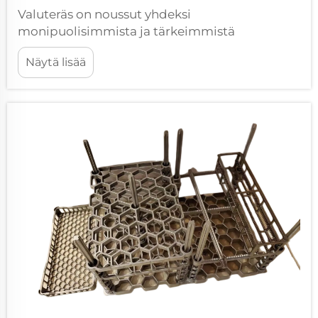
Valuteräs on noussut yhdeksi
monipuolisimmista ja tärkeimmistä
materiaaleista nykyaikaisissa
Näytä lisää
teollisuussovelluksissa, yhdistäen teräksen
lujuuden ja valumisen suunnittelullisen
joustavuuden. Tämä metallurginen ratkaisu
mahdollistaa valmistajien kyvyn luoda...