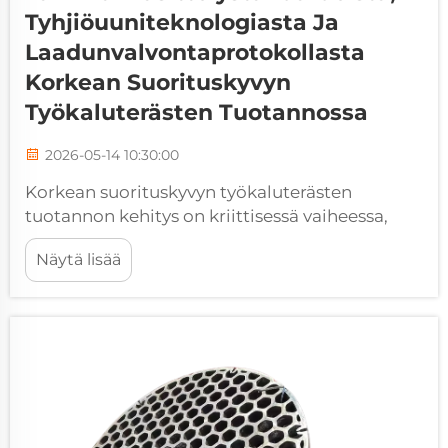
Tyhjiöuuniteknologiasta Ja
Laadunvalvontaprotokollasta
Korkean Suorituskyvyn
Työkaluterästen Tuotannossa
2026-05-14 10:30:00
Korkean suorituskyvyn työkaluterästen
tuotannon kehitys on kriittisessä vaiheessa,
jossa perinteiset metallurgiset menetelmät
Näytä lisää
kohtaavat edistyneiden valmistustarpeiden
vaatimukset. Teollisuuden aloilla –
avaruusteollisuudesta
tarkkuuskoneteollisuuteen – vaaditaan
materiaaleja, jotka ...