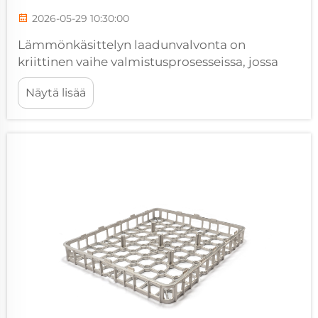
2026-05-29 10:30:00
Lämmönkäsittelyn laadunvalvonta on
kriittinen vaihe valmistusprosesseissa, jossa
tarkkuus, yhdenmukaisuus ja varmentaminen
Näytä lisää
määrittävät, täyttävätkö metallikomponentit
tiukat suorituskyvyn vaatimukset. Minkä
tahansa lämmönkäsittelyn tehokkuus...