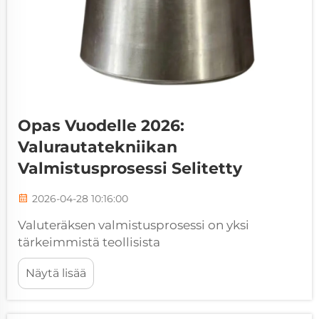
Opas Vuodelle 2026:
Valurautatekniikan
Valmistusprosessi Selitetty
2026-04-28 10:16:00
Valuteräksen valmistusprosessi on yksi
tärkeimmistä teollisista
tuotantomenetelmistä, jossa sulan teräksen
Näytä lisää
avulla valmistetaan monimutkaisia
komponentteja, jotka muodostavat
nykyaikaisen infrastruktuurin perustan.