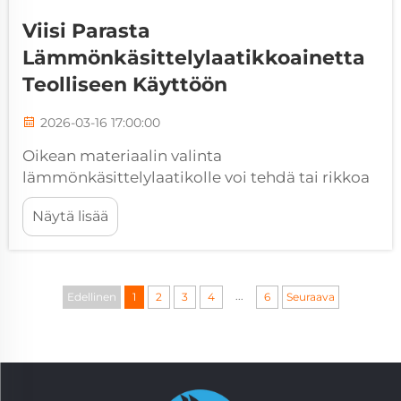
Viisi Parasta
Lämmönkäsittelylaatikkoainetta
Teolliseen Käyttöön
2026-03-16 17:00:00
Oikean materiaalin valinta
lämmönkäsittelylaatikolle voi tehdä tai rikkoa
teolliset kuumenkäsittelyprosessit. Koska
Näytä lisää
lämpötilat ylittävät usein 1000 °C:n ja
kemialliset ympäristöt ovat vaativia,
materiaalin valinta vaikuttaa suoraan tuotteen
laatuun...
...
Edellinen
1
2
3
4
6
Seuraava