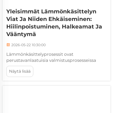
Yleisimmät Lämmönkäsittelyn
Viat Ja Niiden Ehkäiseminen:
Hiilinpoistuminen, Halkeamat Ja
Vääntymä
2026-05-22 10:30:00
Lämmönkäsittelyprosessit ovat
perustavanlaatuisia valmistusprosesseissa
ilmailu-, auto-, työkalu- ja
Näytä lisää
raskasmekaniikkateollisuudessa. Nämä ohjatut
kuumennus- ja jäähdytyskierrokset muuttavat
metallikomponenttien mikrorakennetta
saavuttaakseen halutut...