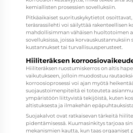
kemiallisten prosessien sovelluksiin.
Pitkäaikaiset suorituskykytietot osoittavat
teräsrassilehti voi säilyttää rakenteelli
mahdollisimman vähäisen huoltotoimen avul
sovelluksissa, joissa korvauskustannuksiin 
kustannukset tai turvallisuusperusteet.
Hiiliteräksen korroosiovaikeud
Hiiliteräksen ruostumiskerros on altis hap
vaikutukseen, jolloin muodostuu rautaoksid
korroosioprosessi voi ajan myötä heikentää 
suojaustoimenpiteitä ei toteuteta asianmu
ympäristöön liittyvistä tekijöistä, kuten k
altistuksesta ja ilmakehän epäpuhtauksista
Suojakalvot ovat ratkaisevan tärkeitä hiilit
pidentämisessä. Kuumasinkitys tarjoaa sink
mekanismien kautta, kun taas orgaaniset pi