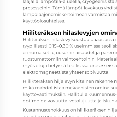
laajalla lämpötila-alueella, cryogeenisistä 
prosesseihin. Tämä lämpötilavakaus yhdist
lämpölaajenemiskertoimeen varmistaa mita
käyttöolosuhteissa.
Hiiliteräksen hilaslevyjen omi
Hiiliteräksen hilaslevy koostuu pääasiassa ra
tyypillisesti 0,15–0,30 % useimmissa teolli
erinomaiset lujuusominaisuudet ja parem
ruostumattomiin vaihtoehtoihin. Materiaa
myös etuja tietyissä teollisissa prosesseiss
elektromagneettista yhteensopivuutta.
Hiilikteräksen hiljalevyn kiteinen rakenne 
mikä mahdollistaa mekaanisten ominaisuu
käyttövaatimuksiin. Hallitulla kuumennus- 
optimoida kovuutta, vetolujuutta ja iskun
Kustannustehokkuus on hiilikteräksen hilja
aineiden runsas saatavuus ja vakiintuneet 