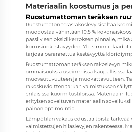
Materiaalin koostumus ja p
Ruostumattoman teräksen ruu
Ruostumaton teräsrakoslevy sisältää kromi
muodostaa vähintään 10,5 % kokonaiskoo
passiivisen oksidikerroksen pinnalle, mikä
korrosionkestävyyden. Yleisimmät laadut ov
tarjoaa parannettua kestävyyttä kloridiymp
Ruostumattoman teräksen rakoslevyn mikro
ominaisuuksia useimmissa kaupallisissa la
muovautuvuuteen ja muokattavuuteen. T
rakoskuvioitten tarkan valmistuksen säilyt
erilaisissa kuormitustiloissa. Materiaalin 
erityisen soveltuvan materiaalin sovelluksii
painon optimointia.
Lämpötilan vakaus edustaa toista tärkeää
valmistettujen hilaslevyjen rakenteessa. M