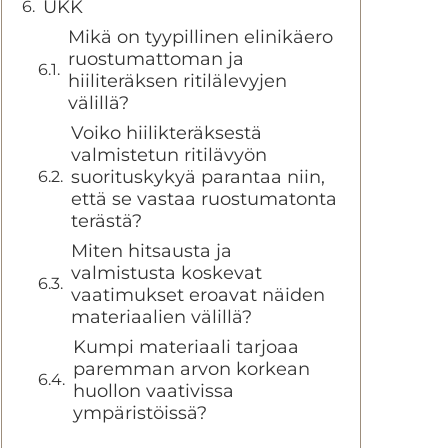
UKK
Mikä on tyypillinen elinikäero
ruostumattoman ja
hiiliteräksen ritilälevyjen
välillä?
Voiko hiilikteräksestä
valmistetun ritilävyön
suorituskykyä parantaa niin,
että se vastaa ruostumatonta
terästä?
Miten hitsausta ja
valmistusta koskevat
vaatimukset eroavat näiden
materiaalien välillä?
Kumpi materiaali tarjoaa
paremman arvon korkean
huollon vaativissa
ympäristöissä?