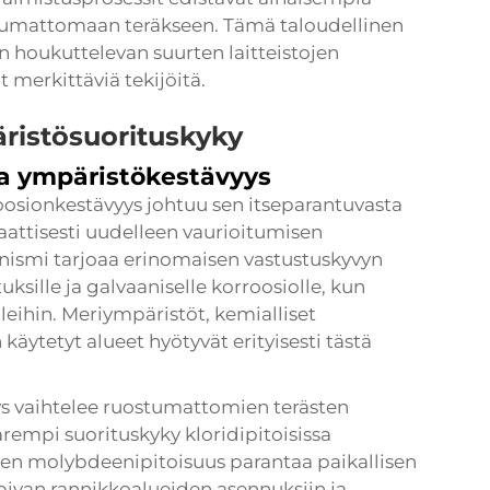
stumattomaan teräkseen. Tämä taloudellinen
sen houkuttelevan suurten laitteistojen
t merkittäviä tekijöitä.
ristösuorituskyky
a ympäristökestävyys
osionkestävyys johtuu sen itseparantuvasta
attisesti uudelleen vaurioitumisen
ismi tarjoaa erinomaisen vastustuskyvyn
ksille ja galvaaniselle korroosiolle, kun
lleihin. Meriympäristöt, kemialliset
 käytetyt alueet hyötyvät erityisesti tästä
ys vaihtelee ruostumattomien terästen
rempi suorituskyky kloridipitoisissa
en molybdeenipitoisuus parantaa paikallisen
opivan rannikkoalueiden asennuksiin ja