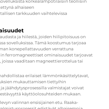
sovelluksista korkealämpötilaisiin teollisiin
ettynä alhaiseen
llisen tarkkuuden vaihtelevissa
naisuudet
udasta ja hiilestä, joiden hiilipitoisuus on
sissa sovelluksissa. Tämä koostumus tarjoaa
man konepellattavuuden verrattuna
lin ferromagneettiset ominaisuudet tarjoavat
a, joissa vaaditaan magneettierottelua tai
mahdollistaa erilaiset lämmönkäsittelytavat,
ksien mukauttamisen tiettyihin
ja jäähdytysprosessilla valmistajat voivat
kestävyyttä käyttöolosuhteiden mukaan.
levyn valinnan ensisijainen etu. Raaka-
valmistusprosessit edistävät alhaisempia