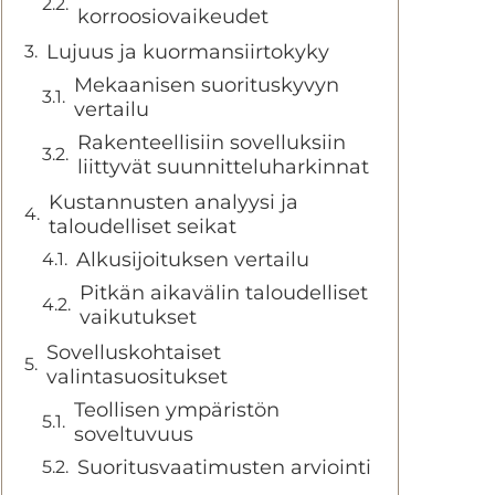
korroosiovaikeudet
Lujuus ja kuormansiirtokyky
Mekaanisen suorituskyvyn
vertailu
Rakenteellisiin sovelluksiin
liittyvät suunnitteluharkinnat
Kustannusten analyysi ja
taloudelliset seikat
Alkusijoituksen vertailu
Pitkän aikavälin taloudelliset
vaikutukset
Sovelluskohtaiset
valintasuositukset
Teollisen ympäristön
soveltuvuus
Suoritusvaatimusten arviointi