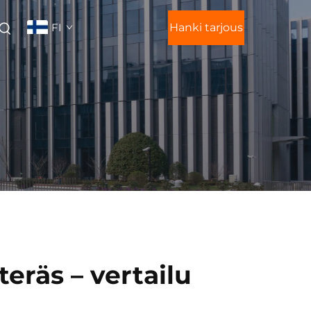
FI
Hanki tarjous
teräs – vertailu