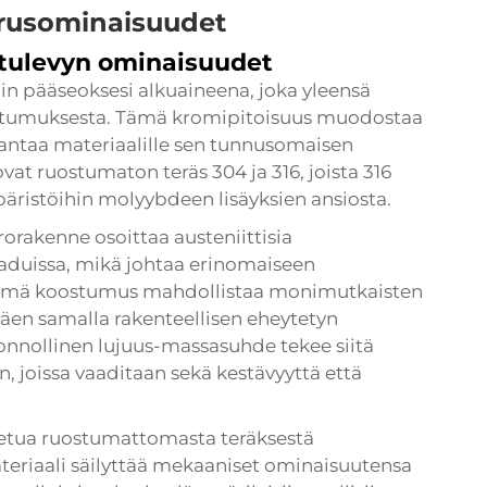
erusominaisuudet
tulevyn ominaisuudet
in pääseoksesi alkuaineena, joka yleensä
stumuksesta. Tämä kromipitoisuus muodostaa
 antaa materiaalille sen tunnusomaisen
at ruostumaton teräs 304 ja 316, joista 316
äristöihin molyybdeen lisäyksien ansiosta.
rakenne osoittaa austeniittisia
aduissa, mikä johtaa erinomaiseen
ämä koostumus mahdollistaa monimutkaisten
täen samalla rakenteellisen eheytetyn
luonnollinen lujuus-massasuhde tekee siitä
n, joissa vaaditaan sekä kestävyyttä että
 etua ruostumattomasta teräksestä
ateriaali säilyttää mekaaniset ominaisuutensa