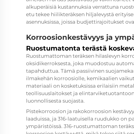
alkuperäisiä kustannuksia verrattuna ruo
etu tekee hiilikteräksen hiljalevystä erityi
asennuksissa, joissa budjettirajoitukset ova
Korroosionkestävyys ja ympä
Ruostumatonta terästä koskev
Ruostumattoman teräksen hilaslevyn korro
oksidikerroksesta, joka muodostuu automa
tapahduttua. Tämä passiivinen suojamekan
ilmakehän korroosiolle, kemikaalien vaikutu
materiaali on kosketuksissa erilaisiin meta
teollisuuslaitokset ja elintarviketuotantoon
luonnollisesta suojasta.
Pistekorroosion ja rakokorroosion kestävy
laaduissa, ja 316-laatuisella
ruudukko
on pa
ympäristöissä. 316-ruostumattoman teräks
korroosion kestävyyttä, mikä tekee siitä s