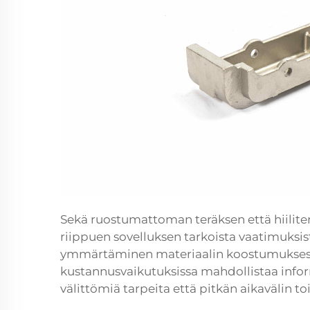
Sekä ruostumattoman teräksen että hiiliter
riippuen sovelluksen tarkoista vaatimuksis
ymmärtäminen materiaalin koostumuksessa
kustannusvaikutuksissa mahdollistaa info
välittömiä tarpeita että pitkän aikavälin t