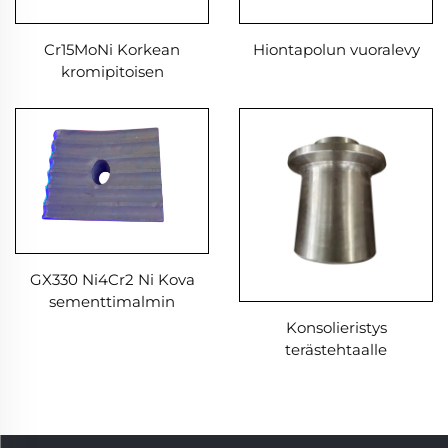
Cr15MoNi Korkean
Hiontapolun vuoralevy
kromipitoisen
valurautalevyn nikkeli
kovaa valurautaa
kulumislevy AS2027
ASTM A532
GX330 Ni4Cr2 Ni Kova
sementtimalmin
vuorausosat
Konsolieristys
terästehtaalle