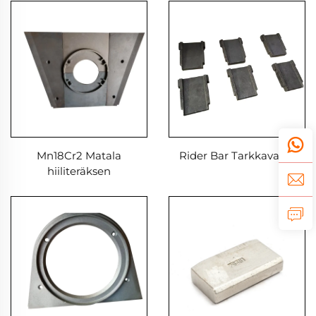
Mn18Cr2 Matala
Rider Bar Tarkkavaliot
hiiliteräksen
hienonnerullalla
käyttölineri