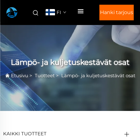
FI
Hanki tarjous
Lämpö- ja kuljetuskestävät osat
Etusivu
>
Tuotteet
>
Lämpö- ja kuljetuskestävät osat
KAIKKI TUOTTEET