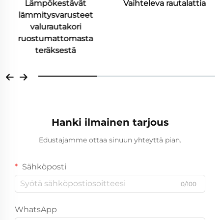
Lämpökestävät
Vaihteleva rautalattia
lämmitysvarusteet
valurautakori
ruostumattomasta
teräksestä
Hanki ilmainen tarjous
Edustajamme ottaa sinuun yhteyttä pian.
Sähköposti
0/100
WhatsApp