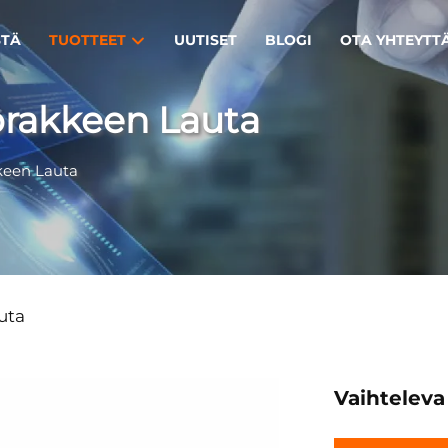
STÄ
TUOTTEET
UUTISET
BLOGI
OTA YHTEYTT
orakkeen Lauta
keen Lauta
uta
Vaihteleva