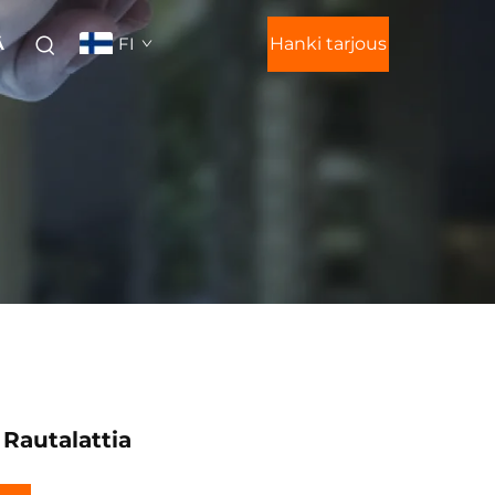
FI
Hanki tarjous
Ä
 Rautalattia