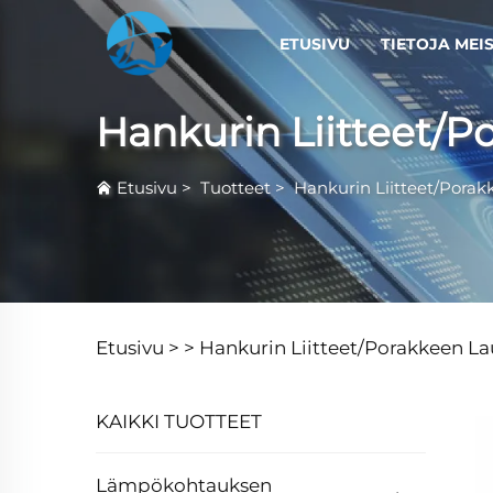
ETUSIVU
TIETOJA MEI
Hankurin Liitteet/P
Etusivu
>
Tuotteet
>
Hankurin Liitteet/Porak
Etusivu >
>
Hankurin Liitteet/Porakkeen La
KAIKKI TUOTTEET
Lämpökohtauksen