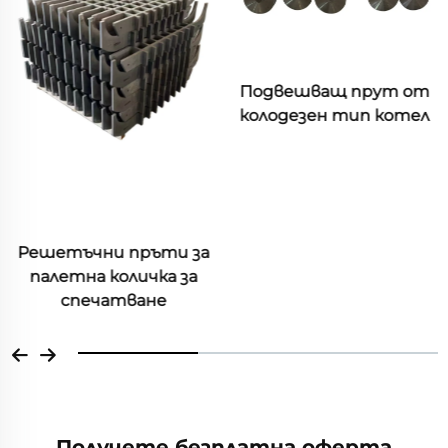
Подвешващ прут от
колодезен тип котел
Решетъчни пръти за
палетна количка за
спечатване
Получете безплатна оферта