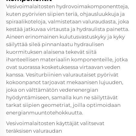
Vesivoimalaitosten hydrovoimakomponentteja,
kuten pyörivien siipien teriä, ohjausluukkuja ja
spiraalikoteloja, valmistetaan valuraudasta, joka
kestää jatkuvaa virtausta ja hydraulista painetta.
Aineen erinomainen kulutusvastuskyky ja kyky
säilyttää sileä pinnanlaatu hydraulisen
kuormituksen alaisena tekevät siitä
ihanteellisen materiaalin komponenteille, jotka
ovat suorassa kosketuksessa virtaavan veden
kanssa. Vesiturbiinien valurautaiset pyörivät
kokoonpanot tarjoavat mekaanisen lujuuden,
joka on välttämätön vedenenergian
hyödyntämiseen, samalla kun ne säilyttävät
tarkat siipien geometriat, joilla optimoidaan
energianmuuntotehokkuutta.
Vesivoimalaitosten käyttäjät valitsevat
teräksisen valuraudan