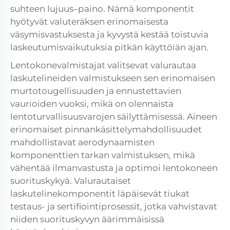
suhteen lujuus–paino. Nämä komponentit
hyötyvät valuteräksen erinomaisesta
väsymisvastuksesta ja kyvystä kestää toistuvia
laskeutumisvaikutuksia pitkän käyttöiän ajan.
Lentokonevalmistajat valitsevat valurautaa
laskutelineiden valmistukseen sen erinomaisen
murtotougellisuuden ja ennustettavien
vaurioiden vuoksi, mikä on olennaista
lentoturvallisuusvarojen säilyttämisessä. Aineen
erinomaiset pinnankäsittelymahdollisuudet
mahdollistavat aerodynaamisten
komponenttien tarkan valmistuksen, mikä
vähentää ilmanvastusta ja optimoi lentokoneen
suorituskykyä. Valurautaiset
laskutelinekomponentit läpäisevät tiukat
testaus- ja sertifiointiprosessit, jotka vahvistavat
niiden suorituskyvyn äärimmäisissä