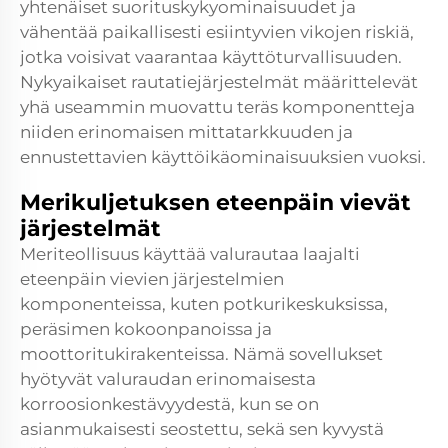
yhtenäiset suorituskykyominaisuudet ja
vähentää paikallisesti esiintyvien vikojen riskiä,
jotka voisivat vaarantaa käyttöturvallisuuden.
Nykyaikaiset rautatiejärjestelmät määrittelevät
yhä useammin
muovattu teräs
komponentteja
niiden erinomaisen mittatarkkuuden ja
ennustettavien käyttöikäominaisuuksien vuoksi.
Merikuljetuksen eteenpäin vievät
järjestelmät
Meriteollisuus käyttää valurautaa laajalti
eteenpäin vievien järjestelmien
komponenteissa, kuten potkurikeskuksissa,
peräsimen kokoonpanoissa ja
moottoritukirakenteissa. Nämä sovellukset
hyötyvät valuraudan erinomaisesta
korroosionkestävyydestä, kun se on
asianmukaisesti seostettu, sekä sen kyvystä