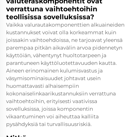
valuteräskomponentit ovat
verrattuna vaihtoehtoihin
teollisissa sovelluksissa?
Vaikka valurautakomponenttien alkuaineiden
kustannukset voivat olla korkeammat kuin
joissakin vaihtoehdoissa, ne tarjoavat yleensä
parempaa pitkän aikavälin arvoa pidennetyn
käyttöiän, vähentynyt huoltotarpeen ja
parantuneen käyttöluotettavuuden kautta.
Aineen erinomainen kulumisvastus ja
väsymisominaisuudet johtavat usein
huomattavasti alhaisempiin
kokonaiselinkaarikustannuksiin verrattuna
vaihtoehtoihin, erityisesti vaativissa
sovelluksissa, joissa komponentin
vikaantuminen voi aiheuttaa kalliita
pysähdyksiä tai turvallisuusriskiä.