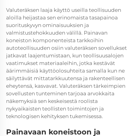
Valuteräksen laaja käyttö useilla teollisuuden
aloilla heijastaa sen erinomaista tasapainoa
suorituskyvyn ominaisuuksien ja
valmistustehokkuuden välillä. Painavan
koneiston komponenteista tarkkoihin
autoteollisuuden osiin valuteräksen sovellukset
jatkavat laajentumistaan, kun teollisuusalojen
vaatimukset materiaaleihin, jotka kestävät
äärimmäisiä käyttöolosuhteita samalla kun ne
säilyttävät mittatarkkuutensa ja rakenteellisen
eheytensä, kasvavat. Valuteräksen tärkeimpien
sovellusten tunteminen tarjoaa arvokkaita
näkemyksiä sen keskeisestä roolista
nykyaikaisten teollisten toimintojen ja
teknologisen kehityksen tukemisessa.
Painavaan koneistoon ja