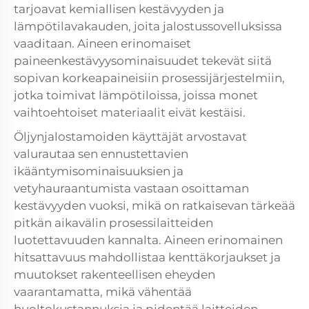
tarjoavat kemiallisen kestävyyden ja
lämpötilavakauden, joita jalostussovelluksissa
vaaditaan. Aineen erinomaiset
paineenkestävyysominaisuudet tekevät siitä
sopivan korkeapaineisiin prosessijärjestelmiin,
jotka toimivat lämpötiloissa, joissa monet
vaihtoehtoiset materiaalit eivät kestäisi.
Öljynjalostamoiden käyttäjät arvostavat
valurautaa sen ennustettavien
ikääntymisominaisuuksien ja
vetyhauraantumista vastaan osoittaman
kestävyyden vuoksi, mikä on ratkaisevan tärkeää
pitkän aikavälin prosessilaitteiden
luotettavuuden kannalta. Aineen erinomainen
hitsattavuus mahdollistaa kenttäkorjaukset ja
muutokset rakenteellisen eheyden
vaarantamatta, mikä vähentää