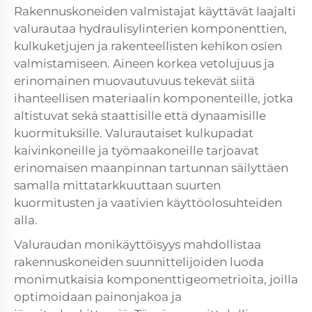
Rakennuskoneiden valmistajat käyttävät laajalti
valurautaa hydraulisylinterien komponenttien,
kulkuketjujen ja rakenteellisten kehikon osien
valmistamiseen. Aineen korkea vetolujuus ja
erinomainen muovautuvuus tekevät siitä
ihanteellisen materiaalin komponenteille, jotka
altistuvat sekä staattisille että dynaamisille
kuormituksille. Valurautaiset kulkupadat
kaivinkoneille ja työmaakoneille tarjoavat
erinomaisen maanpinnan tartunnan säilyttäen
samalla mittatarkkuuttaan suurten
kuormitusten ja vaativien käyttöolosuhteiden
alla.
Valuraudan monikäyttöisyys mahdollistaa
rakennuskoneiden suunnittelijoiden luoda
monimutkaisia komponenttigeometrioita, joilla
optimoidaan painonjakoa ja