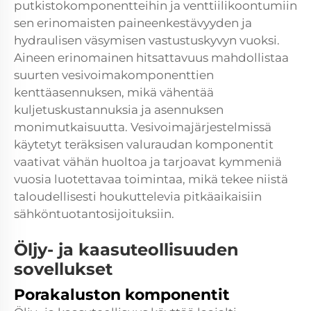
putkistokomponentteihin ja venttiilikoontumiin
sen erinomaisten paineenkestävyyden ja
hydraulisen väsymisen vastustuskyvyn vuoksi.
Aineen erinomainen hitsattavuus mahdollistaa
suurten vesivoimakomponenttien
kenttäasennuksen, mikä vähentää
kuljetuskustannuksia ja asennuksen
monimutkaisuutta. Vesivoimajärjestelmissä
käytetyt teräksisen valuraudan komponentit
vaativat vähän huoltoa ja tarjoavat kymmeniä
vuosia luotettavaa toimintaa, mikä tekee niistä
taloudellisesti houkuttelevia pitkäaikaisiin
sähköntuotantosijoituksiin.
Öljy- ja kaasuteollisuuden
sovellukset
Porakaluston komponentit