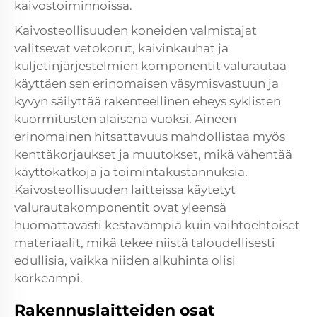
kaivostoiminnoissa.
Kaivosteollisuuden koneiden valmistajat
valitsevat vetokorut, kaivinkauhat ja
kuljetinjärjestelmien komponentit valurautaa
käyttäen sen erinomaisen väsymisvastuun ja
kyvyn säilyttää rakenteellinen eheys syklisten
kuormitusten alaisena vuoksi. Aineen
erinomainen hitsattavuus mahdollistaa myös
kenttäkorjaukset ja muutokset, mikä vähentää
käyttökatkoja ja toimintakustannuksia.
Kaivosteollisuuden laitteissa käytetyt
valurautakomponentit ovat yleensä
huomattavasti kestävämpiä kuin vaihtoehtoiset
materiaalit, mikä tekee niistä taloudellisesti
edullisia, vaikka niiden alkuhinta olisi
korkeampi.
Rakennuslaitteiden osat