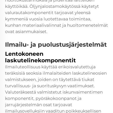
huoltokustannuksia ja pidentää laitteiden
käyttöikää. Öljynjalostamokäytössä käytetyt
valurautakomponentit tarjoavat yleensä
kymmeniä vuosia luotettavaa toimintaa,
kunhan materiaalivalinnat ja huoltomenetelmät
ovat asianmukaiset.
Ilmailu- ja puolustusjärjestelmät
Lentokoneen
laskutelinekomponentit
Ilmailuteollisuus käyttää erikoisvalutettuja
teräksisiä seoksia ilmalaiteiden laskutelineosien
valmistukseen, joiden on täytettävä tiukat
turvallisuus- ja suorituskyvyn vaatimukset.
Valuteräksestä valmistetut iskunvaimentimen
komponentit, pyöräkokoonpanot ja
jarrujärjestelmän osat tarjoavat
ilmailusovelluksiin vaaditun poikkeuksellisen