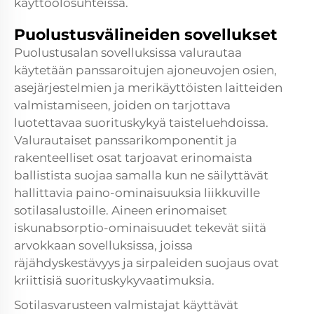
käyttöolosuhteissa.
Puolustusvälineiden sovellukset
Puolustusalan sovelluksissa valurautaa
käytetään panssaroitujen ajoneuvojen osien,
asejärjestelmien ja merikäyttöisten laitteiden
valmistamiseen, joiden on tarjottava
luotettavaa suorituskykyä taisteluehdoissa.
Valurautaiset panssarikomponentit ja
rakenteelliset osat tarjoavat erinomaista
ballistista suojaa samalla kun ne säilyttävät
hallittavia paino-ominaisuuksia liikkuville
sotilasalustoille. Aineen erinomaiset
iskunabsorptio-ominaisuudet tekevät siitä
arvokkaan sovelluksissa, joissa
räjähdyskestävyys ja sirpaleiden suojaus ovat
kriittisiä suorituskykyvaatimuksia.
Sotilasvarusteen valmistajat käyttävät