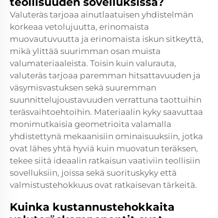
teollisuuden sovelluksissa?
Valuteräs tarjoaa ainutlaatuisen yhdistelmän
korkeaa vetolujuutta, erinomaista
muovautuvuutta ja erinomaista iskun sitkeyttä,
mikä ylittää suurimman osan muista
valumateriaaleista. Toisin kuin valurauta,
valuteräs tarjoaa paremman hitsattavuuden ja
väsymisvastuksen sekä suuremman
suunnittelujoustavuuden verrattuna taottuihin
teräsvaihtoehtoihin. Materiaalin kyky saavuttaa
monimutkaisia geometrioita valamalla
yhdistettynä mekaanisiin ominaisuuksiin, jotka
ovat lähes yhtä hyviä kuin muovatun teräksen,
tekee siitä ideaalin ratkaisun vaativiin teollisiin
sovelluksiin, joissa sekä suorituskyky että
valmistustehokkuus ovat ratkaisevan tärkeitä.
Kuinka kustannustehokkaita