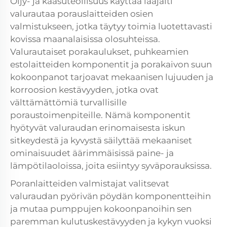
Öljy- ja kaasuteollisuus käyttää laajalti
valurautaa porauslaitteiden osien
valmistukseen, jotka täytyy toimia luotettavasti
kovissa maanalaisissa olosuhteissa.
Valurautaiset porakaulukset, puhkeamien
estolaitteiden komponentit ja porakaivon suun
kokoonpanot tarjoavat mekaanisen lujuuden ja
korroosion kestävyyden, jotka ovat
välttämättömiä turvallisille
poraustoimenpiteille. Nämä komponentit
hyötyvät valuraudan erinomaisesta iskun
sitkeydestä ja kyvystä säilyttää mekaaniset
ominaisuudet äärimmäisissä paine- ja
lämpötilaoloissa, joita esiintyy syväporauksissa.
Poranlaitteiden valmistajat valitsevat
valuraudan pyörivän pöydän komponentteihin
ja mutaa pumppujen kokoonpanoihin sen
paremman kulutuskestävyyden ja kykyn vuoksi