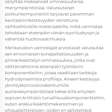
säilyttää mekaaniset ominaisuutensa
meriympäristöissä. Valurautaiset
potkurikomponentit tarjoavat paremman
kavitaationkestävyyden verrattuna
vaihtoehtoisille materiaaleille, mikä varmistaa
tehokkaan eteenpäin vievän suorituskyvyn ja
vähentää huoltovaatimuksia.
Merikaluston valmistajat arvostavat valurautaa
sen erinomaisen konepellattavuuden ja
pinnankäsittelyn ominaisuuksia, jotka ovat
välttämättömiä eteenpäin työntäviin
komponentteihin, joissa vaaditaan tarkkoja
hydrodynaamisia profiileja. Aineen kestävyys
jännityskorroosiorakentumille
suolavesiympäristöissä tekee siitä erityisen
sopivan kriittisiin turvallisuuskomponentteihin,
kuten ankkurikääntömekanismien ja
ohjauslaitteistojen, joiden on säilytettävä