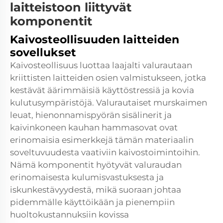
laitteistoon liittyvät
komponentit
Kaivosteollisuuden laitteiden
sovellukset
Kaivosteollisuus luottaa laajalti valurautaan
kriittisten laitteiden osien valmistukseen, jotka
kestävät äärimmäisiä käyttöstressiä ja kovia
kulutusympäristöjä. Valurautaiset murskaimen
leuat, hienonnamispyörän sisälinerit ja
kaivinkoneen kauhan hammasovat ovat
erinomaisia esimerkkejä tämän materiaalin
soveltuvuudesta vaativiin kaivostoimintoihin.
Nämä komponentit hyötyvät valuraudan
erinomaisesta kulumisvastuksesta ja
iskunkestävyydestä, mikä suoraan johtaa
pidemmälle käyttöikään ja pienempiin
huoltokustannuksiin kovissa