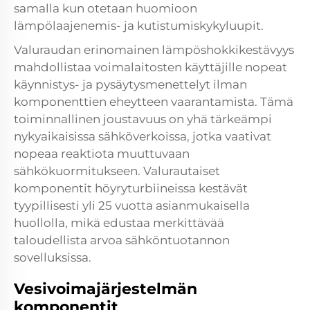
samalla kun otetaan huomioon
lämpölaajenemis- ja kutistumiskykyluupit.
Valuraudan erinomainen lämpöshokkikestävyys
mahdollistaa voimalaitosten käyttäjille nopeat
käynnistys- ja pysäytysmenettelyt ilman
komponenttien eheytteen vaarantamista. Tämä
toiminnallinen joustavuus on yhä tärkeämpi
nykyaikaisissa sähköverkoissa, jotka vaativat
nopeaa reaktiota muuttuvaan
sähkökuormitukseen. Valurautaiset
komponentit höyryturbiineissa kestävät
tyypillisesti yli 25 vuotta asianmukaisella
huollolla, mikä edustaa merkittävää
taloudellista arvoa sähköntuotannon
sovelluksissa.
Vesivoimajärjestelmän
komponentit