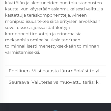
käyttöiän ja alentuneiden huoltokustannusten
kautta, kun käytetään asianmukaisesti valittuja
kastettuja teräskomponentteja. Aineen
monipuolisuus tekee siitä erityisen arvokkaan
sovelluksissa, joissa räätälöityjä
komponenttimuotoja ja erinomaisia
mekaanisia ominaisuuksia tarvitaan
toiminnallisesti menestyksekkään toiminnan
varmistamiseksi.
Edellinen :
Viisi parasta lämmönkäsittelylaatikkoainetta teolliseen käyttöön
Seuraava :
Valuteräs vs muovattu teräs: kumpi on parempi?