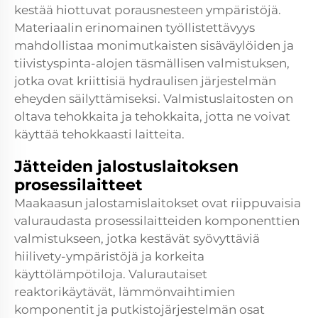
kestää hiottuvat porausnesteen ympäristöjä.
Materiaalin erinomainen työllistettävyys
mahdollistaa monimutkaisten sisäväylöiden ja
tiivistyspinta-alojen täsmällisen valmistuksen,
jotka ovat kriittisiä hydraulisen järjestelmän
eheyden säilyttämiseksi. Valmistuslaitosten on
oltava tehokkaita ja tehokkaita, jotta ne voivat
käyttää tehokkaasti laitteita.
Jätteiden jalostuslaitoksen
prosessilaitteet
Maakaasun jalostamislaitokset ovat riippuvaisia
valuraudasta prosessilaitteiden komponenttien
valmistukseen, jotka kestävät syövyttäviä
hiilivety-ympäristöjä ja korkeita
käyttölämpötiloja. Valurautaiset
reaktorikäytävät, lämmönvaihtimien
komponentit ja putkistojärjestelmän osat