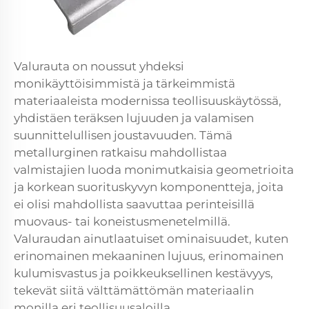
Valurauta on noussut yhdeksi
monikäyttöisimmistä ja tärkeimmistä
materiaaleista modernissa teollisuuskäytössä,
yhdistäen teräksen lujuuden ja valamisen
suunnittelullisen joustavuuden. Tämä
metallurginen ratkaisu mahdollistaa
valmistajien luoda monimutkaisia geometrioita
ja korkean suorituskyvyn komponentteja, joita
ei olisi mahdollista saavuttaa perinteisillä
muovaus- tai koneistusmenetelmillä.
Valuraudan ainutlaatuiset ominaisuudet, kuten
erinomainen mekaaninen lujuus, erinomainen
kulumisvastus ja poikkeuksellinen kestävyys,
tekevät siitä välttämättömän materiaalin
monilla eri teollisuusaloilla.