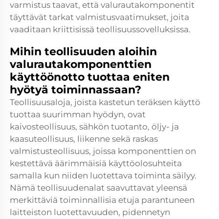
varmistus taavat, että valurautakomponentit
täyttävät tarkat valmistusvaatimukset, joita
vaaditaan kriittisissä teollisuussovelluksissa.
Mihin teollisuuden aloihin
valurautakomponenttien
käyttöönotto tuottaa eniten
hyötyä toiminnassaan?
Teollisuusaloja, joista kastetun teräksen käyttö
tuottaa suurimman hyödyn, ovat
kaivosteollisuus, sähkön tuotanto, öljy- ja
kaasuteollisuus, liikenne sekä raskas
valmistusteollisuus, joissa komponenttien on
kestettävä äärimmäisiä käyttöolosuhteita
samalla kun niiden luotettava toiminta säilyy.
Nämä teollisuudenalat saavuttavat yleensä
merkittäviä toiminnallisia etuja parantuneen
laitteiston luotettavuuden, pidennetyn