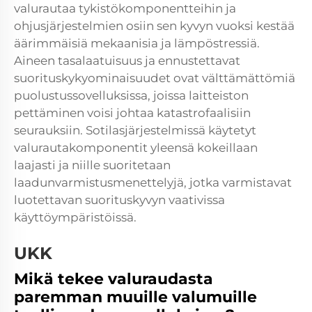
valurautaa tykistökomponentteihin ja
ohjusjärjestelmien osiin sen kyvyn vuoksi kestää
äärimmäisiä mekaanisia ja lämpöstressiä.
Aineen tasalaatuisuus ja ennustettavat
suorituskykyominaisuudet ovat välttämättömiä
puolustussovelluksissa, joissa laitteiston
pettäminen voisi johtaa katastrofaalisiin
seurauksiin. Sotilasjärjestelmissä käytetyt
valurautakomponentit yleensä kokeillaan
laajasti ja niille suoritetaan
laadunvarmistusmenettelyjä, jotka varmistavat
luotettavan suorituskyvyn vaativissa
käyttöympäristöissä.
UKK
Mikä tekee valuraudasta
paremman muuille valumuille