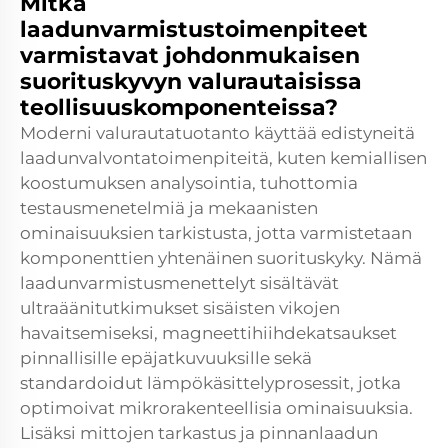
Mitkä
laadunvarmistustoimenpiteet
varmistavat johdonmukaisen
suorituskyvyn valurautaisissa
teollisuuskomponenteissa?
Moderni valurautatuotanto käyttää edistyneitä
laadunvalvontatoimenpiteitä, kuten kemiallisen
koostumuksen analysointia, tuhottomia
testausmenetelmiä ja mekaanisten
ominaisuuksien tarkistusta, jotta varmistetaan
komponenttien yhtenäinen suorituskyky. Nämä
laadunvarmistusmenettelyt sisältävät
ultraäänitutkimukset sisäisten vikojen
havaitsemiseksi, magneettihiihdekatsaukset
pinnallisille epäjatkuvuuksille sekä
standardoidut lämpökäsittelyprosessit, jotka
optimoivat mikrorakenteellisia ominaisuuksia.
Lisäksi mittojen tarkastus ja pinnanlaadun