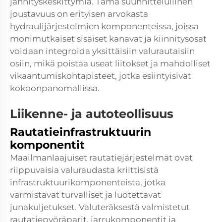
jännityskeskittymiä. Tämä suunnittelullinen
joustavuus on erityisen arvokasta
hydraulijärjestelmien komponenteissa, joissa
monimutkaiset sisäiset kanavat ja kiinnitysosat
voidaan integroida yksittäisiin valurautaisiin
osiin, mikä poistaa useat liitokset ja mahdolliset
vikaantumiskohtapisteet, jotka esiintyisivät
kokoonpanomallissa.
Liikenne- ja autoteollisuus
Rautatieinfrastruktuurin
komponentit
Maailmanlaajuiset rautatiejärjestelmät ovat
riippuvaisia valuraudasta kriittisistä
infrastruktuurikomponenteista, jotka
varmistavat turvalliset ja luotettavat
junakuljetukset. Valuteräksestä valmistetut
rautatiepyöräparit, jarrukomponentit ja