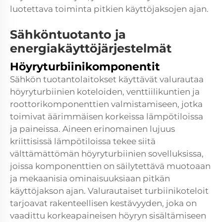
luotettava toiminta pitkien käyttöjaksojen ajan.
Sähköntuotanto ja
energiakäyttöjärjestelmät
Höyryturbiinikomponentit
Sähkön tuotantolaitokset käyttävät valurautaa
höyryturbiinien koteloiden, venttiilikuntien ja
roottorikomponenttien valmistamiseen, jotka
toimivat äärimmäisen korkeissa lämpötiloissa
ja paineissa. Aineen erinomainen lujuus
kriittisissä lämpötiloissa tekee siitä
välttämättömän höyryturbiinien sovelluksissa,
joissa komponenttien on säilytettävä muotoaan
ja mekaanisia ominaisuuksiaan pitkän
käyttöjakson ajan. Valurautaiset turbiinikoteloit
tarjoavat rakenteellisen kestävyyden, joka on
vaadittu korkeapaineisen höyryn sisältämiseen