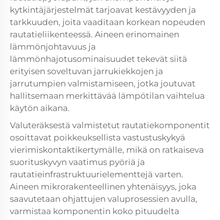
kytkintäjärjestelmät tarjoavat kestävyyden ja
tarkkuuden, joita vaaditaan korkean nopeuden
rautatieliikenteessä. Aineen erinomainen
lämmönjohtavuus ja
lämmönhajotusominaisuudet tekevät siitä
erityisen soveltuvan jarrukiekkojen ja
jarrutumpien valmistamiseen, jotka joutuvat
hallitsemaan merkittävää lämpötilan vaihtelua
käytön aikana.
Valuteräksestä valmistetut rautatiekomponentit
osoittavat poikkeuksellista vastustuskykyä
vierimiskontaktikertymälle, mikä on ratkaiseva
suorituskyvyn vaatimus pyöriä ja
rautatieinfrastruktuurielementtejä varten.
Aineen mikrorakenteellinen yhtenäisyys, joka
saavutetaan ohjattujen valuprosessien avulla,
varmistaa komponentin koko pituudelta