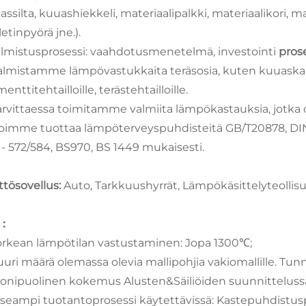
ssilta, kuuashiekkeli, materiaalipalkki, materiaalikori, ma
etinpyörä jne.).
Valmistusprosessi: vaahdotusmenetelmä, investointi
pros
Valmistamme lämpövastukkaita teräsosia, kuten kuuaskan
enttitehtailloille, terästehtailloille.
Tarvittaessa toimitamme valmiita lämpökastauksia, jotka
Voimme tuottaa lämpöterveyspuhdisteitä GB/T20878, DIN1
 - 572/584, BS970, BS 1449 mukaisesti.
ttösovellus:
Auto, Tarkkuushyrrät, Lämpökäsittelyteollisu
u：
Korkean lämpötilan vastustaminen: Jopa 1300℃;
Suuri määrä olemassa olevia mallipohjia vakiomallille. T
Monipuolinen kokemus Alusten&Säiliöiden suunnittelussa
Useampi tuotantoprosessi käytettävissä: Kastepuhdistus