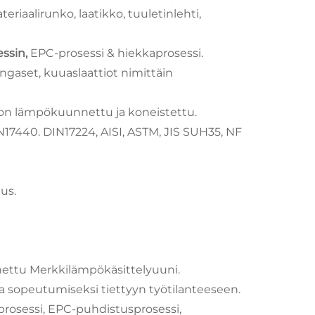
teriaalirunko, laatikko, tuuletinlehti,
essin,
EPC-prosessi & hiekkaprosessi.
gaset, kuuaslaattiot nimittäin
 on lämpökuunnettu ja koneistettu.
7440. DIN17224, AISI, ASTM, JIS SUH35, NF
us.
unnettu Merkkilämpökäsittelyuuni.
 sopeutumiseksi tiettyyn työtilanteeseen.
prosessi, EPC-puhdistusprosessi,