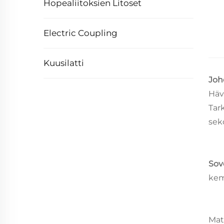
Hopealiitoksien Litoset
Electric Coupling
Kuusilatti
Joh
Häv
Tar
sek
Sov
kemi
Mat