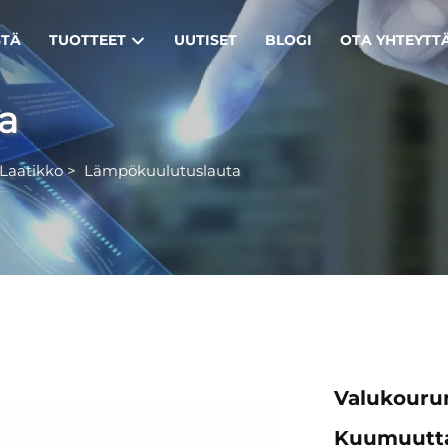
STÄ
TUOTTEET
UUTISET
BLOGI
OTA YHTEYTT
a
Laatikko
>
Lämpökuulutuslauta
Valukourun
Kuumuutta