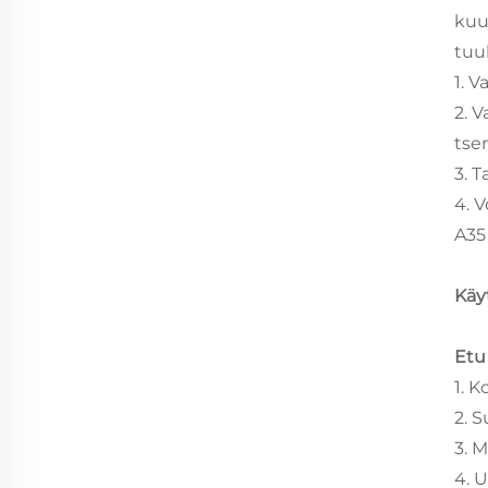
kuua
tuul
1. 
2. 
tsem
3. 
4. 
A35
Käy
Et
1. 
2. 
3. 
4. 