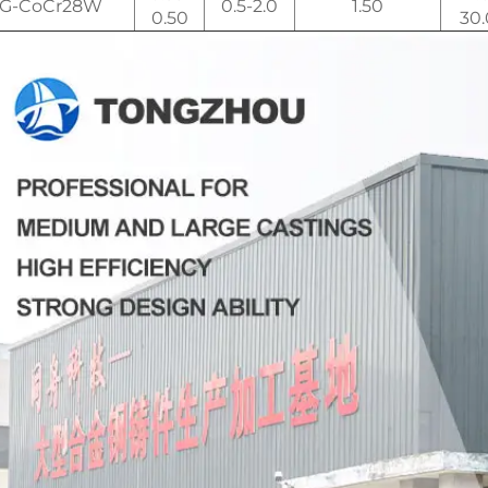
G-CoCr28W
0.5-2.0
1.50
0.50
30.