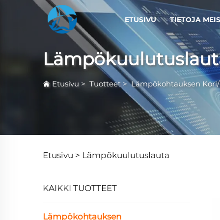
ETUSIVU
TIETOJA MEI
Lämpökuulutuslaut
Etusivu
>
Tuotteet
>
Lämpökohtauksen Kori/
Etusivu >
Lämpökuulutuslauta
KAIKKI TUOTTEET
Lämpökohtauksen