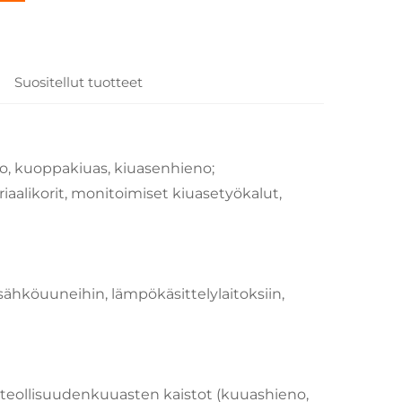
Suositellut tuotteet
ko, kuoppakiuas, kiuasenhieno;
riaalikorit, monitoimiset kiuasetyökalut,
sähköuuneihin, lämpökäsittelylaitoksiin,
., teollisuudenkuuasten kaistot (kuuashieno,