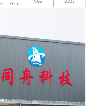
0.03
0.035
0
50.0