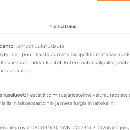
Yleiskatsaus
danto:
Lämpökuulutuslauta
iytyneen puun kaistaus: materiaalipalkki, materiaalirun
kka kaistaus: Tarkka-kaistot, kuten materiaalipallot, mate
oitusaukat jne.
ellusalueet:
Kestävä toimitusjärjestelmä valurautaosista 
allisiin laitososastoihin ja metallurgisiin laitoksiin.
eriaaleja ovat 06Cr19Ni10, Ni7N, 0Cr23Ni13, Cr25Ni20 jne