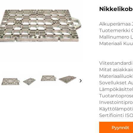
Nikkelikob
Alkuperämaa J
Tuotemerkki C
Mallinumero L
Materiaali Ku
Viitestandardi
Mitat asiakka
Materiaaliluo
Sovellukset Aut
Lämpökäsittel
Tuotantoprose
Investointipro
Käyttölämpöti
Sertifiointi I
Pyynnöt