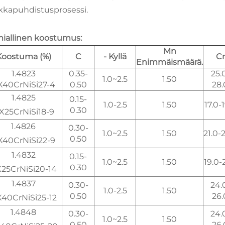
kkapuhdistusprosessi.
iallinen koostumus:
Mn
Koostuma (%)
C
- Kyllä
Cr
Enimmäismäärä.
1.4823
0.35-
25.
1.0~2.5
1.50
X40CrNiSi27-4
0.50
28.
1.4825
0.15-
1.0-2.5
1.50
17.0-
0.30
X25CrNiSi18-9
1.4826
0.30-
1.0~2.5
1.50
21.0-
0.50
X40CrNiSi22-9
1.4832
0.15-
1.0~2.5
1.50
19.0-
0.30
25CrNiSi20-14
1.4837
0.30-
24.
1.0-2.5
1.50
0.50
26.
40CrNiSi25-12
1.4848
0.30-
24.
1.0~2.5
1.50
0.50
26.