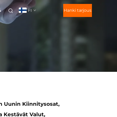
FI
Hanki tarjous
Ä
 Uunin Kiinnitysosat,
 Kestävät Valut,