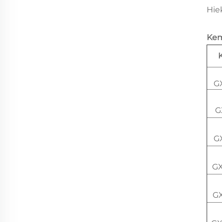
Hie
Kem
G
G
G
GX
GX