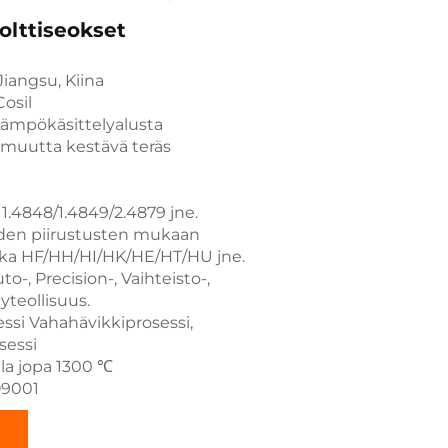
olttiseokset
iangsu, Kiina
osil
ämpökäsittelyalusta
umuutta kestävä teräs
 1.4848/1.4849/2.4879 jne.
iden piirustusten mukaan
kka HF/HH/HI/HK/HE/HT/HU jne.
o-, Precision-, Vaihteisto-,
yteollisuus.
ssi Vahahävikkiprosessi,
sessi
la jopa 1300 ℃
SO9001