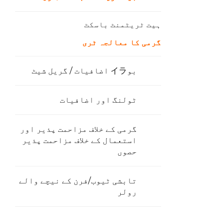
ہیت ٹریٹمنٹ باسکٹ
گرمی کا معالجہ ٹری
بوイラ اضافیات / گریل شیٹ
ٹولنگ اور اضافیات
گرمی کے خلاف مزاحمت پذیر اور
استعمال کے خلاف مزاحمت پذیر
حصوں
تابشی ٹیوب/فرن کے نیچے والے
رولر