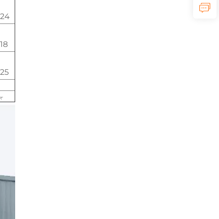
-24
18
25
جی