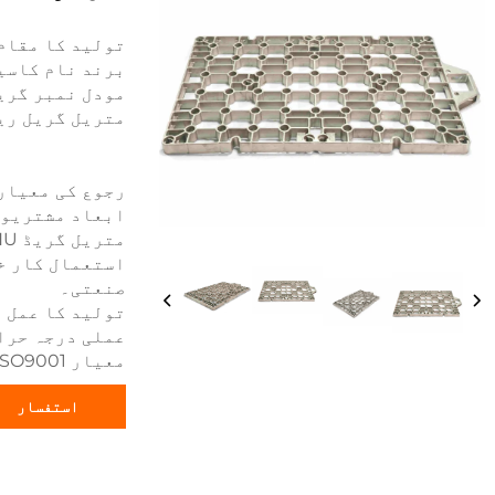
تولید کا مقام
برند نام کاسی
مودل نمبر گری
متریل گریل ری
رجوع کی معیار 1.4848/1.4849/2.4879 اور دوس
ابعاد مشتریوں
متریل گریڈ HF/HH/HI/HK/HE/HT/HU اور دوسرے
استعمال کار خ
صنعتی۔
تولید کا عمل 
عملی درجہ حرارت ت
معیار ISO9001
استفسار