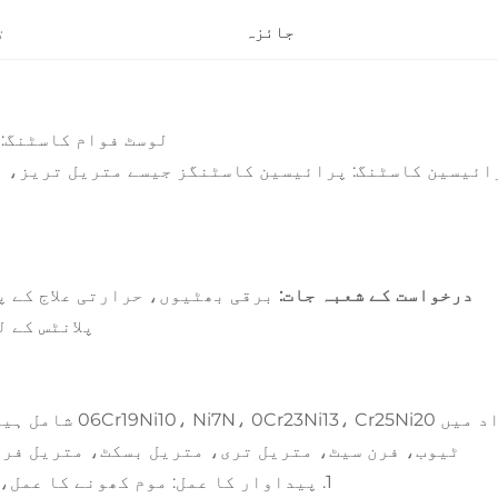
جائزہ
ت
لوسٹ فوام کاسٹنگ: 
ائیسین کاسٹنگ: پرائیسین کاسٹنگز جیسے متریل تریز، م
درخواست کے شعبہ جات:
برقی بھٹیوں، حرارتی علاج کے پل
پلانٹس کے ل
مواد میں r25Ni20
ٹیوب، فرن سیٹ، متریل تری، متریل بسکٹ، متریل فری
1. پیداوار کا عمل: موم کھونے کا عمل، سرمایہ کاری