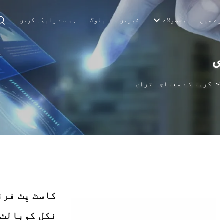
ے میں
محصولات
خبریں
بلوگ
ہم سے رابطہ کریں
گرما کے معالجہ ترای
کاسٹ پِٹ فر
نکل کوبالٹ 