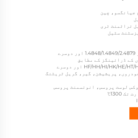
 جیانگسو، چین
ل
ل تراٹمنٹ ٹری
زسٹنٹ سٹیل
رے
 کے ڈرائینگز کے مطابق
ودروں، پریشیشن، گیر، گریل ٹریٹنگ
وکس لوست پروسس، انوئسمنٹ پروسس
ک 1300℃