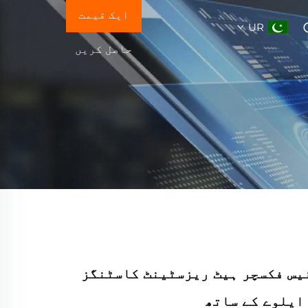
ایک قیمت
UR
حاصل کریں
نیس فکسچر ہیٹ ریزسٹینٹ کاسٹنگز
ایلوے کے ساتھ