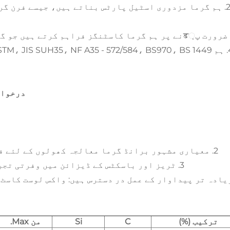
2. ہم گرما مزدوری اسٹیل پارٹس بناتے ہیں، جیسے فرن گ
م
درخواس
2. معیاری مشہور برانڈ گرما معالجہ کھولوں کے لئے فیکچر کے لئے موجودہ الٹیروں کی بڑی تعداد۔
3. ٹریز اور باسکٹس کے ڈیزائن میں وفرتی تجربہ جو خاص کام کی شرائط کو مناسب بناتا ہے۔
ترکیب (%)
C
Si
من Max.