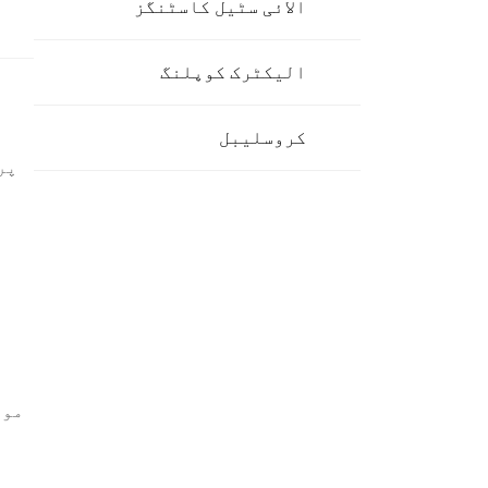
الائی سٹیل کاسٹنگز
الیکٹرک کوپلنگ
کروسلیبل
پر