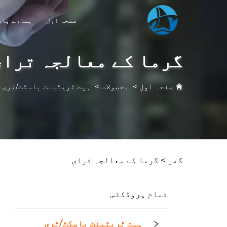
صفحہ اول
ہمارے بار
گرما کے معالجہ ترای
صفحہ اول
>
محصولات
>
ہیت ٹریٹمنٹ باسکٹ/ٹری
>
گھر >
گرما کے معالجہ ترای
تمام پروڈکٹس
ہیت ٹریٹمنٹ باسکٹ/ٹری