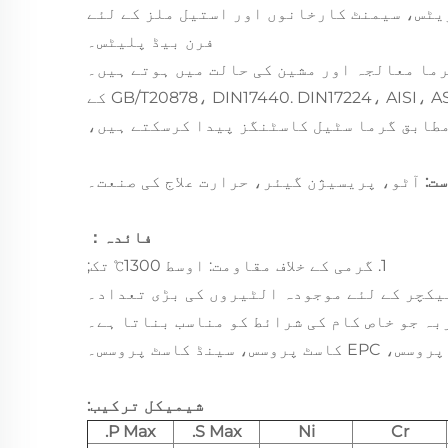
ریٹس، سیمنٹ کارخانوں اور استیل ملز کے لئے
فرن بیڈ پلیٹس۔
4. ہم GB/T20878، DIN17440. DIN17224، AISI، ASTM، JIS SUH35، NF A35 - 572/584، BS970، BS 1449 کے
طابق گرما سٹیل کاسٹنگز پیدا کرسکتے ہیں،
ت:
آٹو، پریسیژن گیئر، حرارت علاج کی صنعت۔
فائدہ：
1. گرمی کے خلاف مقاومت: اوسط 1300℃ تک;
شیمیکل ترکیب:
P Max.
S Max.
Ni
Cr