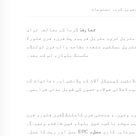
جویز کردہ مصنوعات
تعارف:
گرما کے معالجہ ترای
متریل تری، متریل فریم، پٹ فرن، فرن فلور؛
تریل بسکٹس، متعدد مقاصد والے فرن ٹولنگ،
مکسنگ بلیڈز، اس کے بعد۔
انٹس، کیمیکل آلات کے پلانٹس اور دھاتیات کے
یے ڈھلائی فولادی حصوں کی طویل مدتی فراہمی۔
06Cr19Ni10، Ni7N، 0Cr23Ni13، C شامل ہیں، وغیرہ، صنعتی فرن کاسٹنگ (فرن فلور، فرن
م سیٹ، باکس، فین بلیڈ، فین شافٹ، وغیرہ)۔
عمل،
EPC عمل اور ریت کا عمل۔