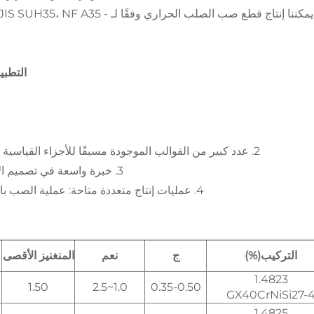
4. يمكننا إنتاج قطع صب الصلب الحر
التطبي
2. عدد كبير من القوالب الموجودة مسبقًا للأجزاء القياسية لأفران المعالجة الحرارية ذات العلامات التجارية الشهيرة.
3. خبرة واسعة في تصميم الأطباق والسلال لتتناسب مع الظروف التشغيلية المحددة.
4. عمليات إنتاج متعددة متاحة: عملية الصب بالشمع المفقود، عملية الصب EPC، عملية الصب الرملية.
التركيب(%)
ج
نعم
المنغنيز الأقصى
1.4823
1.50
1.0~2.5
0.35-0.50
GX40CrNiSi27-
1.4825