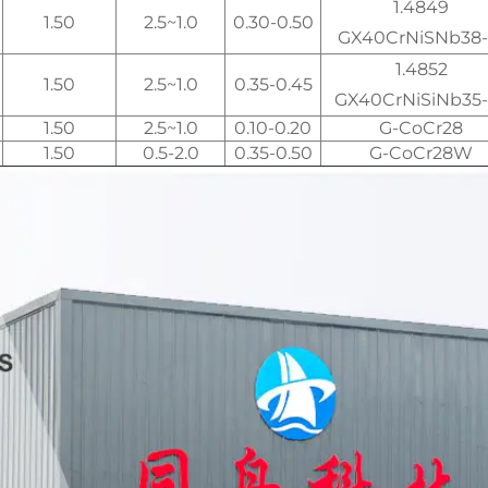
1.4849
1.50
1.0~2.5
0.30-0.50
GX40CrNiSNb38-
1.4852
1.50
1.0~2.5
0.35-0.45
GX40CrNiSiNb35-
1.50
1.0~2.5
0.10-0.20
G-CoCr28
1.50
0.5-2.0
0.35-0.50
G-CoCr28W