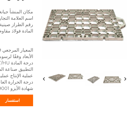
مكان المنشأ جيان
اسم العلامة التجا
رقم الطراز صينية
المادة فولاذ مقاوم
المعيار المرجعي 1.4848/1.4849/2.4879 إلخ.
الأبعاد وفقًا لرسو
درجة المادة HF/HH/HI/HK/HE/HT/HU إلخ.
التطبيق صناعة الس
عملية الإنتاج عملي
درجة الحرارة العاملة
شهادة الأيزو 9001
استفسار