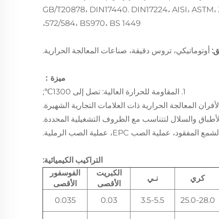
اري وفقًا لـ GB/T20878، DIN17440. DIN17224، AISI، ASTM، JIS SUH35، NF A35 -
572/584، BS970، BS 1449،
ق:
أوتوماتيكي، تروس دقيقة، صناعات المعالجة الحرارية.
ميزة：
1. المقاومة للحرارة العالية: تصل إلى 1300℃;
التراكيب الكيميائية:
الكبريت
الفوسفور
كري
نـي
الأقصى
الأقصى
0.035
0.03
3.5-5.5
25.0-28.0