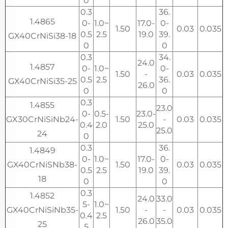
0
0.3
36.
1.4865
0-
1.0~
17.0-
0-
1.50
0.03
0.035
0.5
2.5
19.0
39.
GX40CrNiSi38-18
0
0
0.3
34.
24.0
1.4857
0-
1.0~
0-
1.50
-
0.03
0.035
0.5
2.5
36.
GX40CrNiSi35-25
26.0
0
0
0.3
1.4855
23.0
0-
0.5-
23.0-
GX30CrNiSiNb24-
1.50
-
0.03
0.035
0.4
2.0
25.0
25.0
24
0
0.3
36.
1.4849
0-
1.0~
17.0-
0-
GX40CrNiSNb38-
1.50
0.03
0.035
0.5
2.5
19.0
39.
18
0
0
0.3
1.4852
24.0
33.0
5-
1.0~
GX40CrNiSiNb35-
1.50
-
-
0.03
0.035
0.4
2.5
26.0
35.0
25
5