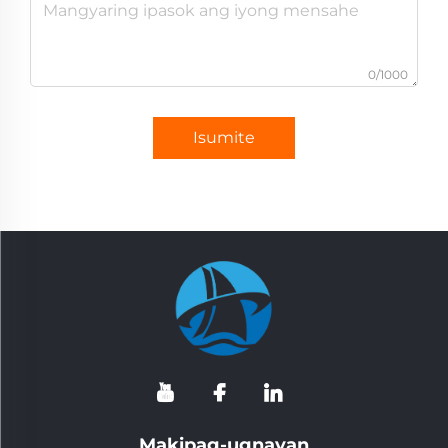
0/1000
Isumite
Makipag-ugnayan