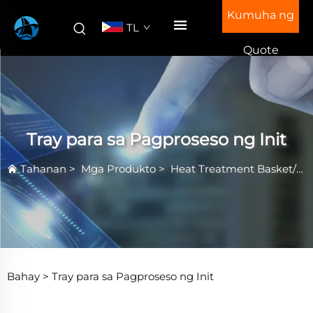
Kumuha ng
TL
Quote
Tray para sa Pagproseso ng Init
Tahanan
>
Mga Produkto
>
Heat Treatment Basket/Tray
Bahay >
Tray para sa Pagproseso ng Init