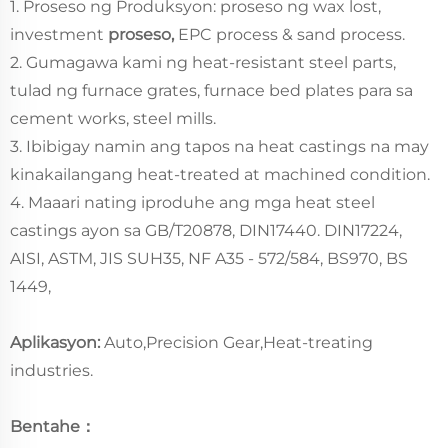
1. Proseso ng Produksyon: proseso ng wax lost,
investment
proseso,
EPC process & sand process.
2. Gumagawa kami ng heat-resistant steel parts,
tulad ng furnace grates, furnace bed plates para sa
cement works, steel mills.
3. Ibibigay namin ang tapos na heat castings na may
kinakailangang heat-treated at machined condition.
4. Maaari nating iproduhe ang mga heat steel
castings ayon sa GB/T20878, DIN17440. DIN17224,
AISI, ASTM, JIS SUH35, NF A35 - 572/584, BS970, BS
1449,
Aplikasyon:
Auto,Precision Gear,Heat-treating
industries.
Bentahe：