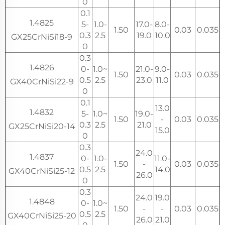
0
0.1
1.4825
5-
1.0-
17.0-
8.0-
1.50
0.03
0.035
0.3
2.5
19.0
10.0
GX25CrNiSi18-9
0
0.3
1.4826
0-
1.0~
21.0-
9.0-
1.50
0.03
0.035
0.5
2.5
23.0
11.0
GX40CrNiSi22-9
0
0.1
13.0
1.4832
5-
1.0~
19.0-
1.50
-
0.03
0.035
0.3
2.5
21.0
GX25CrNiSi20-14
15.0
0
0.3
24.0
1.4837
0-
1.0-
11.0-
1.50
-
0.03
0.035
0.5
2.5
14.0
GX40CrNiSi25-12
26.0
0
0.3
24.0
19.0
1.4848
0-
1.0~
1.50
-
-
0.03
0.035
0.5
2.5
GX40CrNiSi25-20
26.0
21.0