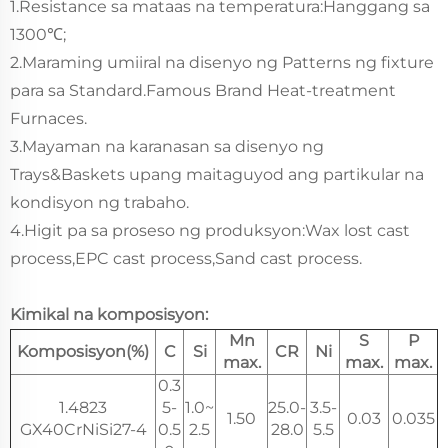
1.Resistance sa mataas na temperatura:Hanggang sa
1300℃;
2.Maraming umiiral na disenyo ng Patterns ng fixture
para sa Standard.Famous Brand Heat-treatment
Furnaces.
3.Mayaman na karanasan sa disenyo ng
Trays&Baskets upang maitaguyod ang partikular na
kondisyon ng trabaho.
4.Higit pa sa proseso ng produksyon:Wax lost cast
process,EPC cast process,Sand cast process.
Kimikal na komposisyon:
Mn
S
P
Komposisyon(%)
C
Si
CR
Ni
max.
max.
max.
0.3
1.4823
5-
1.0~
25.0-
3.5-
1.50
0.03
0.035
GX40CrNiSi27-4
0.5
2.5
28.0
5.5