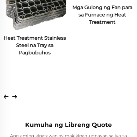
Mga Gulong ng Fan para
sa Furnace ng Heat
Treatment
Industriyal na Kahon na
May Metal na Frame,
Bumubuo ng Bakal na
Paggamit ng Buhangin,
Paggamit ng Invest sa
Paggawa, Materyales na
Tinitisang Lumaban sa
Init
Kumuha ng Libreng Quote
Ang aming kinatawan ay makikipag-ugnayan sa iyo sa