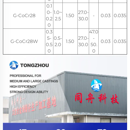
0.1
0-
1.0~
27.0-
G-CoCr28
1.50
-
0.03
0.035
0.2
2.5
30.0
0
0.3
47.0
5-
0.5-
27.0-
-
G-CoCr28W
1.50
0.03
0.035
0.5
2.0
30.0
50.
0
0