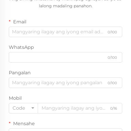
lalong madaling panahon.
Email
0/100
WhatsApp
0/100
Pangalan
0/100
Mobil
Code
0/16
Mensahe