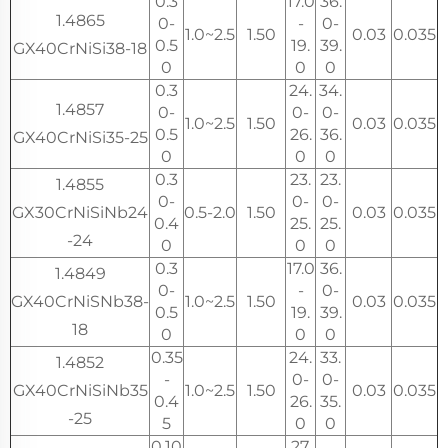
0.3
17.0
36.
1.4865
0-
-
0-
1.0~2.5
1.50
0.03
0.035
0.5
19.
39.
GX40CrNiSi38-18
0
0
0
0.3
24.
34.
1.4857
0-
0-
0-
1.0~2.5
1.50
0.03
0.035
0.5
26.
36.
GX40CrNiSi35-25
0
0
0
0.3
23.
23.
1.4855
0-
0-
0-
GX30CrNiSiNb24
0.5-2.0
1.50
0.03
0.035
0.4
25.
25.
-24
0
0
0
0.3
17.0
36.
1.4849
0-
-
0-
GX40CrNiSNb38-
1.0~2.5
1.50
0.03
0.035
0.5
19.
39.
18
0
0
0
0.35
24.
33.
1.4852
-
0-
0-
GX40CrNiSiNb35
1.0~2.5
1.50
0.03
0.035
0.4
26.
35.
-25
5
0
0
0.10
27.