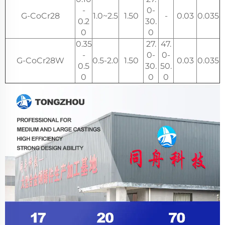
-
0-
G-CoCr28
1.0~2.5
1.50
-
0.03
0.035
0.2
30.
0
0
0.35
27.
47.
-
0-
0-
G-CoCr28W
0.5-2.0
1.50
0.03
0.035
0.5
30.
50.
0
0
0