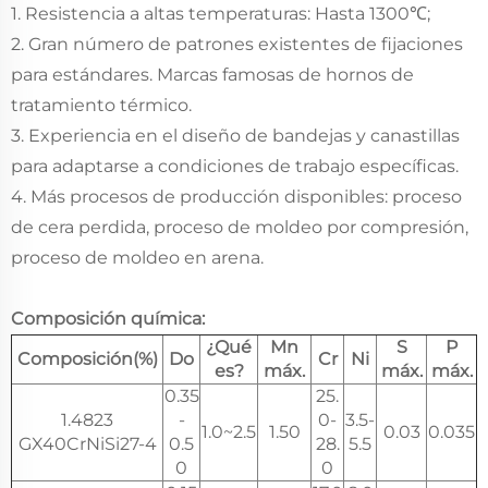
1. Resistencia a altas temperaturas: Hasta 1300℃;
2. Gran número de patrones existentes de fijaciones
para estándares. Marcas famosas de hornos de
tratamiento térmico.
3. Experiencia en el diseño de bandejas y canastillas
para adaptarse a condiciones de trabajo específicas.
4. Más procesos de producción disponibles: proceso
de cera perdida, proceso de moldeo por compresión,
proceso de moldeo en arena.
Composición química:
¿Qué
Mn
S
P
Composición(%)
Do
Cr
Ni
es?
máx.
máx.
máx.
0.35
25.
1.4823
-
0-
3.5-
1.0~2.5
1.50
0.03
0.035
GX40CrNiSi27-4
0.5
28.
5.5
0
0