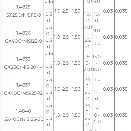
0.15
17.0
8.0
1.4825
-
-
-
1.0-2.5
1.50
0.03
0.035
0.3
19.
10.
GX25CrNiSi18-9
0
0
0
0.3
21.0
9.0
1.4826
0-
-
1.0~2.5
1.50
-
0.03
0.035
0.5
23.
GX40CrNiSi22-9
11.0
0
0
0.15
19.
13.0
1.4832
-
1.0~2.5
1.50
0-
-
0.03
0.035
0.3
GX25CrNiSi20-14
21.0
15.0
0
0.3
24.
11.0
1.4837
0-
0-
-
1.0-2.5
1.50
0.03
0.035
0.5
26.
14.
GX40CrNiSi25-12
0
0
0
0.3
24.
19.
1.4848
0-
0-
1.0~2.5
1.50
0-
0.03
0.035
0.5
26.
GX40CrNiSi25-20
21.0
0
0