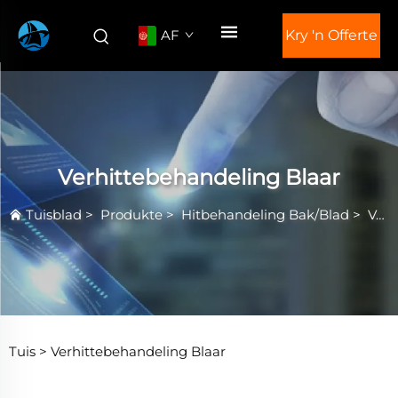
AF
Kry 'n Offerte
Verhittebehandeling Blaar
Tuisblad
>
Produkte
>
Hitbehandeling Bak/Blad
>
Verhittebehandeling Blaar
Tuis >
Verhittebehandeling Blaar