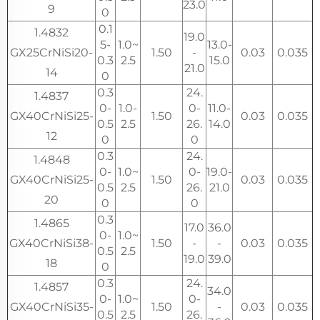
23.0
9
0
0.1
1.4832
19.0
5-
1.0~
13.0-
GX25CrNiSi20-
1.50
-
0.03
0.035
0.3
2.5
15.0
21.0
14
0
0.3
24.
1.4837
0-
1.0-
0-
11.0-
GX40CrNiSi25-
1.50
0.03
0.035
0.5
2.5
26.
14.0
12
0
0
0.3
24.
1.4848
0-
1.0~
0-
19.0-
GX40CrNiSi25-
1.50
0.03
0.035
0.5
2.5
26.
21.0
20
0
0
0.3
1.4865
17.0
36.0
0-
1.0~
GX40CrNiSi38-
1.50
-
-
0.03
0.035
0.5
2.5
19.0
39.0
18
0
0.3
24.
1.4857
34.0
0-
1.0~
0-
GX40CrNiSi35-
1.50
-
0.03
0.035
0.5
2.5
26.