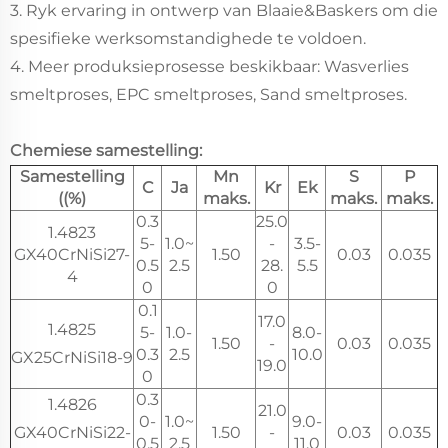
3. Ryk ervaring in ontwerp van Blaaie&Baskers om die
spesifieke werksomstandighede te voldoen.
4. Meer produksieprosesse beskikbaar: Wasverlies
smeltproses, EPC smeltproses, Sand smeltproses.
Chemiese samestelling:
Samestelling
Mn
S
P
C
Ja
Kr
Ek
((%)
maks.
maks.
maks.
0.3
25.0
1.4823
5-
1.0~
-
3.5-
GX40CrNiSi27-
1.50
0.03
0.035
0.5
2.5
28.
5.5
4
0
0
0.1
17.0
1.4825
5-
1.0-
8.0-
1.50
-
0.03
0.035
0.3
2.5
10.0
GX25CrNiSi18-9
19.0
0
0.3
1.4826
21.0
0-
1.0~
9.0-
GX40CrNiSi22-
1.50
-
0.03
0.035
0.5
2.5
11.0