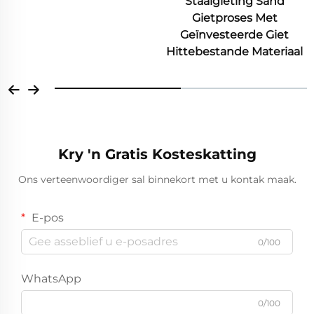
Staalgieting Sand
Gietproses Met
Geïnvesteerde Giet
Hittebestande Materiaal
Kry 'n Gratis Kosteskatting
Ons verteenwoordiger sal binnekort met u kontak maak.
E-pos
0/100
WhatsApp
0/100