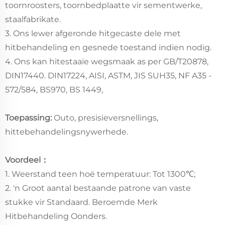
toornroosters, toornbedplaatte vir sementwerke,
staalfabrikate.
3. Ons lewer afgeronde hitgecaste dele met
hitbehandeling en gesnede toestand indien nodig.
4. Ons kan hitestaaie wegsmaak as per GB/T20878,
DIN17440. DIN17224, AISI, ASTM, JIS SUH35, NF A35 -
572/584, BS970, BS 1449,
Toepassing:
Outo, presisieversnellings,
hittebehandelingsnywerhede.
Voordeel：
1. Weerstand teen hoë temperatuur: Tot 1300℃;
2. 'n Groot aantal bestaande patrone van vaste
stukke vir Standaard. Beroemde Merk
Hitbehandeling Oonders.