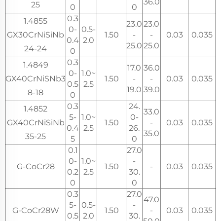
36.0
25
0
0
0.3
1.4855
23.0
23.0
0-
0.5-
GX30CrNiSiNb
1.50
-
-
0.03
0.035
0.4
2.0
25.0
25.0
24-24
0
0.3
1.4849
17.0
36.0
0-
1.0~
GX40CrNiSNb3
1.50
-
-
0.03
0.035
0.5
2.5
19.0
39.0
8-18
0
0.3
24.
1.4852
33.0
5-
1.0~
0-
GX40CrNiSiNb
1.50
-
0.03
0.035
0.4
2.5
26.
35.0
35-25
5
0
0.1
27.0
0-
1.0~
-
G-CoCr28
1.50
-
0.03
0.035
0.2
2.5
30.
0
0
0.3
27.0
47.0
5-
0.5-
-
G-CoCr28W
1.50
-
0.03
0.035
0.5
2.0
30.