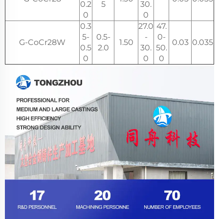
0.2
5
30.
0
0
0.3
27.0
47.
5-
0.5-
-
0-
G-CoCr28W
1.50
0.03
0.035
0.5
2.0
30.
50.
0
0
0