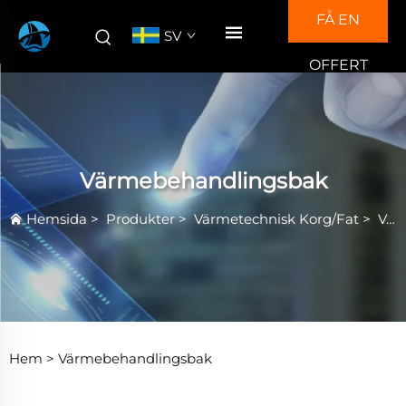
FÅ EN
SV
OFFERT
Värmebehandlingsbak
Hemsida
>
Produkter
>
Värmetechnisk Korg/Fat
>
Värmebehandlingsbak
Hem >
Värmebehandlingsbak