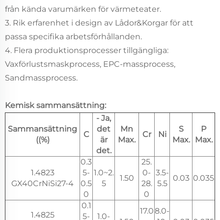
från kända varumärken för värmeteater.
3. Rik erfarenhet i design av Lådor&Korgar för att
passa specifika arbetsförhållanden.
4. Flera produktionsprocesser tillgängliga:
Vaxförlustsmaskprocess, EPC-massprocess,
Sandmassprocess.
Kemisk sammansättning:
- Ja,
Sammansättning
det
Mn
S
P
C
Cr
Ni
((%)
är
Max.
Max.
Max.
det.
0.3
25.
1.4823
5-
1.0~2.
0-
3.5-
1.50
0.03
0.035
GX40CrNiSi27-4
0.5
5
28.
5.5
0
0
0.1
17.0
8.0-
1.4825
5-
1.0-