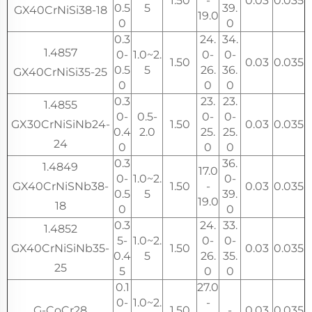
1.50
-
0.03
0.035
0.5
5
39.
GX40CrNiSi38-18
19.0
0
0
0.3
24.
34.
1.4857
0-
1.0~2.
0-
0-
1.50
0.03
0.035
0.5
5
26.
36.
GX40CrNiSi35-25
0
0
0
0.3
23.
23.
1.4855
0-
0.5-
0-
0-
GX30CrNiSiNb24-
1.50
0.03
0.035
0.4
2.0
25.
25.
24
0
0
0
0.3
36.
1.4849
17.0
0-
1.0~2.
0-
GX40CrNiSNb38-
1.50
-
0.03
0.035
0.5
5
39.
19.0
18
0
0
0.3
24.
33.
1.4852
5-
1.0~2.
0-
0-
GX40CrNiSiNb35-
1.50
0.03
0.035
0.4
5
26.
35.
25
5
0
0
0.1
27.0
0-
1.0~2.
-
G-CoCr28
1.50
-
0.03
0.035