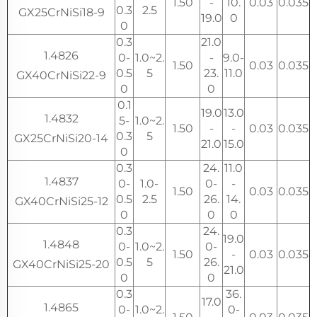
1.50
-
10.
0.03
0.035
0.3
2.5
GX25CrNiSi18-9
19.0
0
0
0.3
21.0
1.4826
0-
1.0~2.
-
9.0-
1.50
0.03
0.035
0.5
5
23.
11.0
GX40CrNiSi22-9
0
0
0.1
19.0
13.0
1.4832
5-
1.0~2.
1.50
-
-
0.03
0.035
0.3
5
GX25CrNiSi20-14
21.0
15.0
0
0.3
24.
11.0
1.4837
0-
1.0-
0-
-
1.50
0.03
0.035
0.5
2.5
26.
14.
GX40CrNiSi25-12
0
0
0
0.3
24.
19.0
1.4848
0-
1.0~2.
0-
1.50
-
0.03
0.035
0.5
5
26.
GX40CrNiSi25-20
21.0
0
0
0.3
36.
17.0
1.4865
0-
1.0~2.
0-