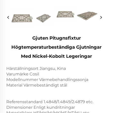
Gjuten Pitugnsfixtur
Högtemperaturbeständiga Gjutningar
Med Nickel-Kobolt Legeringar
Härställningsort Jiangsu, Kina
Varumärke Cosil
Modellnummer Värmebehandlingssonja
Material Värmebeständigt stål
Referensstandard 1.4848/1.4849/2.4879 etc.
Dimensioner Enligt kundritningar
Materialklass HF/HH/HI/HK/HE/HT/HU etc.