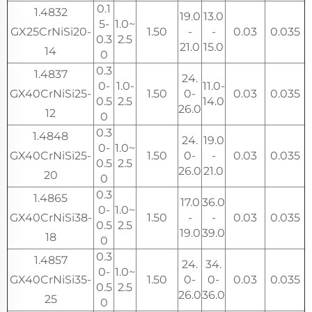
0.1
1.4832
19.0
13.0
5-
1.0~
GX25CrNiSi20-
1.50
-
-
0.03
0.035
0.3
2.5
21.0
15.0
14
0
0.3
1.4837
24.
0-
1.0-
11.0-
GX40CrNiSi25-
1.50
0-
0.03
0.035
0.5
2.5
14.0
26.0
12
0
0.3
1.4848
24.
19.0
0-
1.0~
GX40CrNiSi25-
1.50
0-
-
0.03
0.035
0.5
2.5
26.0
21.0
20
0
0.3
1.4865
17.0
36.0
0-
1.0~
GX40CrNiSi38-
1.50
-
-
0.03
0.035
0.5
2.5
19.0
39.0
18
0
0.3
1.4857
24.
34.
0-
1.0~
GX40CrNiSi35-
1.50
0-
0-
0.03
0.035
0.5
2.5
26.0
36.0
25
0