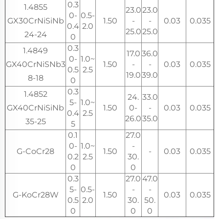
0.3
1.4855
23.0
23.0
0-
0.5-
GX30CrNiSiNb
1.50
-
-
0.03
0.035
0.4
2.0
25.0
25.0
24-24
0
0.3
1.4849
17.0
36.0
0-
1.0~
GX40CrNiSNb3
1.50
-
-
0.03
0.035
0.5
2.5
19.0
39.0
8-18
0
0.3
1.4852
24.
33.0
5-
1.0~
GX40CrNiSiNb
1.50
0-
-
0.03
0.035
0.4
2.5
26.0
35.0
35-25
5
0.1
27.0
0-
1.0~
-
G-CoCr28
1.50
-
0.03
0.035
0.2
2.5
30.
0
0
0.3
27.0
47.0
5-
0.5-
-
-
G-KoCr28W
1.50
0.03
0.035
0.5
2.0
30.
50.
0
0
0