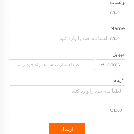
واتساپ
0/100
Name
0/100
موبایل
Code
0/16
پیام
0/1000
ارسال