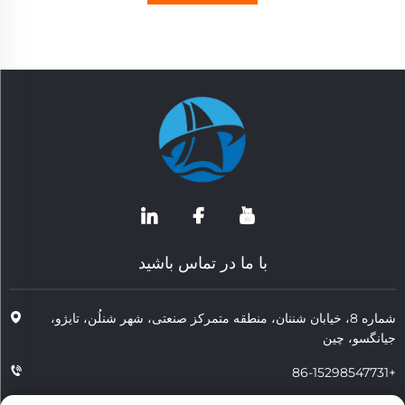
با ما در تماس باشید
شماره 8، خیابان شننان، منطقه متمرکز صنعتی، شهر شنلُن، تایژو،
جیانگسو، چین
+86-15298547731
+86-15298547731