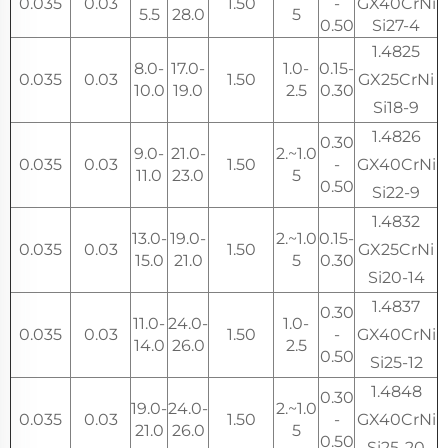
0.035
0.03
1.50
-
GX40CrNi
5.5
28.0
5
0.50
Si27-4
1.4825
8.0-
17.0-
1.0-
0.15-
0.035
0.03
1.50
GX25CrNi
10.0
19.0
2.5
0.30
Si18-9
1.4826
0.30
9.0-
21.0-
1.0~2.
0.035
0.03
1.50
-
GX40CrNi
11.0
23.0
5
0.50
Si22-9
1.4832
13.0-
19.0-
1.0~2.
0.15-
0.035
0.03
1.50
GX25CrNi
15.0
21.0
5
0.30
Si20-14
1.4837
0.30
11.0-
24.0-
1.0-
0.035
0.03
1.50
-
GX40CrNi
14.0
26.0
2.5
0.50
Si25-12
1.4848
0.30
19.0-
24.0-
1.0~2.
0.035
0.03
1.50
-
GX40CrNi
21.0
26.0
5
0.50
Si25-20