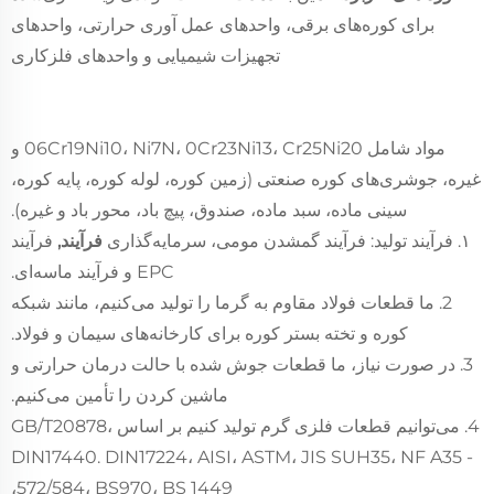
برای کوره‌های برقی، واحدهای عمل آوری حرارتی، واحدهای
تجهیزات شیمیایی و واحدهای فلزکاری
مواد شامل 06Cr19Ni10، Ni7N، 0Cr23Ni13، Cr25Ni20 و
غیره، جوشری‌های کوره صنعتی (زمین کوره، لوله کوره، پایه کوره،
سینی ماده، سبد ماده، صندوق، پیچ باد، محور باد و غیره).
۱. فرآیند تولید: فرآیند گمشدن مومی، سرمایه‌گذاری
فرآیند,
فرآیند
EPC و فرآیند ماسه‌ای.
2. ما قطعات فولاد مقاوم به گرما را تولید می‌کنیم، مانند شبکه
کوره و تخته بستر کوره برای کارخانه‌های سیمان و فولاد.
3. در صورت نیاز، ما قطعات جوش شده با حالت درمان حرارتی و
ماشین کردن را تأمین می‌کنیم.
4. می‌توانیم قطعات فلزی گرم تولید کنیم بر اساس GB/T20878،
DIN17440. DIN17224، AISI، ASTM، JIS SUH35، NF A35 -
572/584، BS970، BS 1449،