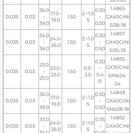
1.4865
36.0
0.30
17.0-
1.0~2.
0.035
0.03
-
1.50
-
GX40CrNi
19.0
5
39.0
0.50
Si38-18
1.4857
34.0
0.30
24.0-
1.0~2.
0.035
0.03
-
1.50
-
GX40CrNi
26.0
5
36.0
0.50
Si35-25
1.4855
0.30
23.0
GX30CrNi
23.0-
0.5-
-
0.035
0.03
-
1.50
25.0
2.0
0.4
SiNb24-
25.0
0
24
1.4849
36.0
0.30
17.0-
1.0~2.
0.035
0.03
-
1.50
-
GX40CrNi
19.0
5
39.0
0.50
SNb38-18
1.4852
33.0
0.35
24.0-
1.0~2.
0.035
0.03
-
1.50
-
GX40CrNi
26.0
5
35.0
0.45