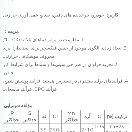
کاربرد:
خودرو، چرخدنده های دقیق، صنایع عمل آوری حرارتی
مزیت：
1. مقاومت در برابر دماهای بالا: تا 1300℃;
2. تعداد زیادی الگوی موجود از جنس فیکسچر برای استاندارد. برند
معروف موشکافی حرارتی.
3. تجربه فراوان در طراحی سینی‌ها و سبد‌ها برای شرایط کار
خاص.
4. فرآیندهای تولید بیشتری در دسترس هستند: فرآیند پوشش شمع،
فرآیند EPC، فرآیند ماسه‌ای.
مؤلفه شیمیایی:
P
S
Mn
ترکیب (%)
C
آره
Cr
نه
حداکثر.
حداکثر.
حداکثر.
0.35
1.4823
3.5-
25.0-
1.0~2.