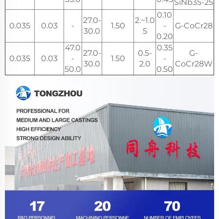
SiNb35-25
0.10
27.0-
1.0~2.
0.035
0.03
-
1.50
-
G-CoCr28
30.0
5
0.20
47.0
0.35
27.0-
0.5-
G-
0.035
0.03
-
1.50
-
30.0
2.0
CoCr28W
50.0
0.50