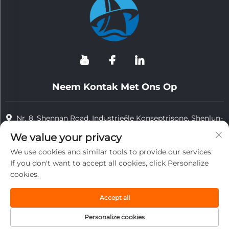
Neem Kontak Met Ons Op
Nr. 8, Shennan Road, Industrieële Konseptrisone, Shenlun-
stad, Taizhou, Jiangsu, China
We value your privacy
+86-15298547731
We use cookies and similar tools to provide our services.
If you don't want to accept all cookies, click Personalize
+86-15298547731
cookies.
[email protected]
Accept all
Personalize cookies
Kopiereg © 2026 Jiangsu Tongzhou Hittebestandige Tegnologie-