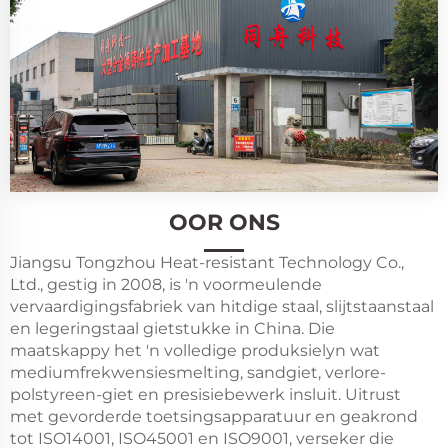
OOR ONS
Jiangsu Tongzhou Heat-resistant Technology Co.,
Ltd., gestig in 2008, is 'n voormeulende
vervaardigingsfabriek van hitdige staal, slijtstaanstaal
en legeringstaal gietstukke in China. Die
maatskappy het 'n volledige produksielyn wat
mediumfrekwensiesmelting, sandgiet, verlore-
polstyreen-giet en presisiebewerk insluit. Uitrust
met gevorderde toetsingsapparatuur en geakrond
tot ISO14001, ISO45001 en ISO9001, verseker die