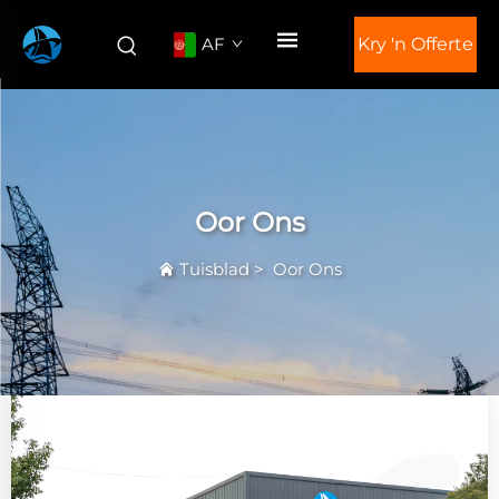
AF
Kry 'n Offerte
Oor Ons
Tuisblad
>
Oor Ons