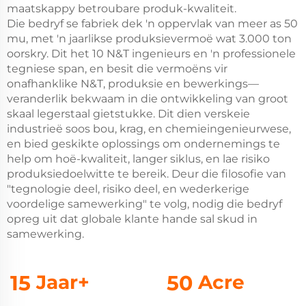
maatskappy betroubare produk-kwaliteit.
Die bedryf se fabriek dek 'n oppervlak van meer as 50
mu, met 'n jaarlikse produksievermoë wat 3.000 ton
oorskry. Dit het 10 N&T ingenieurs en 'n professionele
tegniese span, en besit die vermoëns vir
onafhanklike N&T, produksie en bewerkings—
veranderlik bekwaam in die ontwikkeling van groot
skaal legerstaal gietstukke. Dit dien verskeie
industrieë soos bou, krag, en chemieingenieurwese,
en bied geskikte oplossings om ondernemings te
help om hoë-kwaliteit, langer siklus, en lae risiko
produksiedoelwitte te bereik. Deur die filosofie van
"tegnologie deel, risiko deel, en wederkerige
voordelige samewerking" te volg, nodig die bedryf
opreg uit dat globale klante hande sal skud in
samewerking.
15
Jaar+
50
Acre