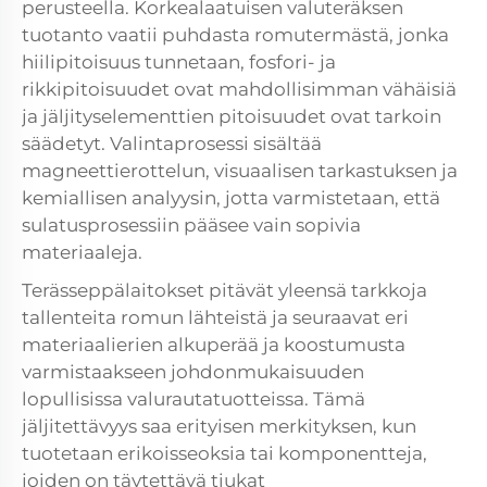
perusteella. Korkealaatuisen valuteräksen
tuotanto vaatii puhdasta romutermästä, jonka
hiilipitoisuus tunnetaan, fosfori- ja
rikkipitoisuudet ovat mahdollisimman vähäisiä
ja jäljityselementtien pitoisuudet ovat tarkoin
säädetyt. Valintaprosessi sisältää
magneettierottelun, visuaalisen tarkastuksen ja
kemiallisen analyysin, jotta varmistetaan, että
sulatusprosessiin pääsee vain sopivia
materiaaleja.
Terässeppälaitokset pitävät yleensä tarkkoja
tallenteita romun lähteistä ja seuraavat eri
materiaalierien alkuperää ja koostumusta
varmistaakseen johdonmukaisuuden
lopullisissa valurautatuotteissa. Tämä
jäljitettävyys saa erityisen merkityksen, kun
tuotetaan erikoisseoksia tai komponentteja,
joiden on täytettävä tiukat