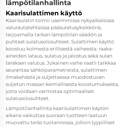
lämpötilanhallinta
Kaarisulattimen käyttö
Kaarisulatin toimii useimmissa nykyaikaisissa
valurautatehtaissa pääsulatusyksikkönä,
tarjoamalla tarkan lämpötilan säädön ja
puhtaat sulatusolosuhteet. Sulattimen käyttö
koostuu kolmesta erillisestä vaiheesta: raaka-
aineiden lataus, sulatus ja jalostus sekä sulan
teräksen valutus. Jokainen vaihe vaatii tarkkaa
seurantaa sähköparametreista, sulattimen
ilmakehästä ja suljettaessa muodostuvan
suljetun massan kemiallisesta koostumuksesta,
jotta voidaan varmistaa optimaaliset
sulatusolosuhteet.
Lämpötilanhallinta kaarisulattimen käytön
aikana vaikuttaa suoraan tuotteen laatuun
muovattu teräs
tuotannossa, jolloin tyypilliset