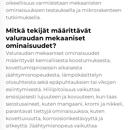
oikeellisuus varmistetaan mekaanisten
ominaisuuksien testauksella ja mikrorakenteen
tutkimuksella.
Mitkä tekijät määrittävät
valuraudan mekaaniset
ominaisuudet?
Valuraudan mekaaniset ominaisuudet
määrittyvät kemiallisesta koostumuksesta,
kovettumisprosessin aikaisesta
jäähtymisnopeudesta, lämpökäsittelyn
olosuhteista sekä epäpuhtauksien tai vikojen
esiintymisestä. Hiilipitoisuus vaikuttaa
ensisijaisesti lujuuteen ja kovuuteen, kun taas
seostusaineet, kuten mangaani, kromi ja nikkeli,
parantavat tiettyjä ominaisuuksia, kuten
kovettuvuutta, korroosionkestävyyttä ja
sitkeyttä. Jäähtymisnopeus vaikuttaa