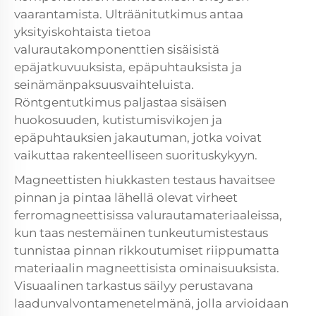
vaarantamista. Ulträänitutkimus antaa
yksityiskohtaista tietoa
valurautakomponenttien sisäisistä
epäjatkuvuuksista, epäpuhtauksista ja
seinämänpaksuusvaihteluista.
Röntgentutkimus paljastaa sisäisen
huokosuuden, kutistumisvikojen ja
epäpuhtauksien jakautuman, jotka voivat
vaikuttaa rakenteelliseen suorituskykyyn.
Magneettisten hiukkasten testaus havaitsee
pinnan ja pintaa lähellä olevat virheet
ferromagneettisissa valurautamateriaaleissa,
kun taas nestemäinen tunkeutumistestaus
tunnistaa pinnan rikkoutumiset riippumatta
materiaalin magneettisista ominaisuuksista.
Visuaalinen tarkastus säilyy perustavana
laadunvalvontamenetelmänä, jolla arvioidaan