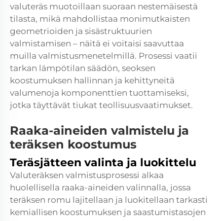
valuteräs muotoillaan suoraan nestemäisestä
tilasta, mikä mahdollistaa monimutkaisten
geometrioiden ja sisästruktuurien
valmistamisen – näitä ei voitaisi saavuttaa
muilla valmistusmenetelmillä. Prosessi vaatii
tarkan lämpötilan säädön, seoksen
koostumuksen hallinnan ja kehittyneitä
valumenoja komponenttien tuottamiseksi,
jotka täyttävät tiukat teollisuusvaatimukset.
Raaka-aineiden valmistelu ja
teräksen koostumus
Teräsjätteen valinta ja luokittelu
Valuteräksen valmistusprosessi alkaa
huolellisella raaka-aineiden valinnalla, jossa
teräksen romu lajitellaan ja luokitellaan tarkasti
kemiallisen koostumuksen ja saastumistasojen