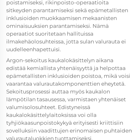
poistamiseksi, rikinpoisto-operaatioita
sitkeyden parantamiseksi sekä epämetallisten
inklusioiden muokkaamisen mekaanisten
ominaisuuksien parantamiseksi. Nämä
operaatiot suoritetaan hallituissa
ilmakehäolosuhteissa, jotta sulan valurauta ei
uudelleenhapettuisi.
Argon-sekoitus kaukalokäsittelyn aikana
edistää kemiallista yhtenäisyyttä ja helpottaa
epämetallisten inklusioiden poistoa, mikä voisi
vaarantaa valurautakomponenttien eheytetä.
Sekoitusprosessi auttaa myös kaukalon
lämpötilan tasausessa, varmistaen yhtenäiset
valumisolosuhteet. Edistyneissä
kaukalokäsittelylaitoksissa voi olla
tyhjiökaasunpoistokykyä erityisesti kriittisiin
sovelluksiin vaadittujen erinomaisen puhtaiden
valurautaluokkien tuottamiseksi.