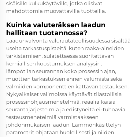
sisäisille kulkukäytäville, jotka olisivat
mahdottomia muovattavilla tuotteilla.
Kuinka valuteräksen laadun
hallitaan tuotannossa?
Laadunvalvonta valurautateollisuudessa sisältää
useita tarkastuspisteitä, kuten raaka-aineiden
tarkistamisen, sulatettaessa suoritettavan
kemiallisen koostumuksen analyysin,
lämpötilan seurannan koko prosessin ajan,
muottien tarkastuksen ennen valumista sekä
valmiiden komponenttien kattavan testauksen.
Nykyaikaiset valimoissa käyttävät tilastollisia
prosessinohjausmenetelmiä, reaaliaikaisia
seurantajärjestelmiä ja edistyneitä ei-tuhoavia
testausmenetelmiä varmistaakseen
johdonmukaisen laadun. Lämmönkäsittelyn
parametrit ohjataan huolellisesti ja niiden