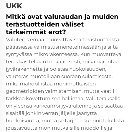
UKK
Mitkä ovat valuraudan ja muiden
terästuotteiden väliset
tärkeimmät erot?
Valuteräs eroaa muovattavista terästuotteista
pääasiassa valmistusmenetelmässään ja siitä
syntyvässä mikrorakenteessa. Kun muovattava
teräs käsitellään mekaanisesti, mikä parantaa
jyvärakennetta ja poistaa huokoisuuden,
valuteräs muotoillaan suoraan sulamisesta,
mikä mahdollistaa monimutkaisten
geometrioiden valmistamisen, mutta vaatii
tarkkaa kovettumisen hallintaa. Valuteräksellä
on yleensä karkeampi jyvärakenne ja se saattaa
sisältää jonkin verran jäljelle jäänyttä
huokoisuutta, mutta se tarjoaa suunnittelullista
joustavuutta monimutkaisille muodoille ja