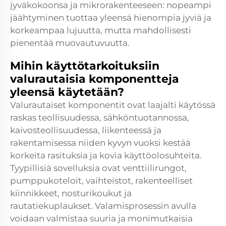
jyväkokoonsa ja mikrorakenteeseen: nopeampi
jäähtyminen tuottaa yleensä hienompia jyviä ja
korkeampaa lujuutta, mutta mahdollisesti
pienentää muovautuvuutta.
Mihin käyttötarkoituksiin
valurautaisia komponentteja
yleensä käytetään?
Valurautaiset komponentit ovat laajalti käytössä
raskas teollisuudessa, sähköntuotannossa,
kaivosteollisuudessa, liikenteessä ja
rakentamisessa niiden kyvyn vuoksi kestää
korkeita rasituksia ja kovia käyttöolosuhteita.
Tyypillisiä sovelluksia ovat venttiilirungot,
pumppukoteloit, vaihteistot, rakenteelliset
kiinnikkeet, nosturikoukut ja
rautatiekuplaukset. Valamisprosessin avulla
voidaan valmistaa suuria ja monimutkaisia