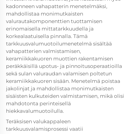
kadonneen vahapatterin menetelmäksi,
mahdollistaa monimutkaisten
valurautakomponenttien tuottamisen
erinomaisella mittatarkkuudella ja
korkealaatuisella pinnalla. Tämä
tarkkuusvalumuotoilumenetelmä sisältää
vahapatterien valmistamisen,
keramiikkakuoren muottien rakentamisen
peräkkäisillä upotus- ja pinnoitusoperaatioilla
sekä sulan valuraudan valamisen poltetun
keramiikkakuoren sisään. Menetelmä poistaa
jakolinjat ja mahdollistaa monimutkaisten
sisäisten kulkuteiden valmistamisen, mikä olisi
mahdotonta perinteisellä
hiekkavalumuotoilulla.
Teräksisen valukappaleen
tarkkuusvalamisprosessi vaatii