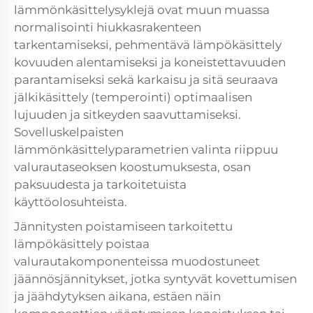
lämmönkäsittelysyklejä ovat muun muassa
normalisointi hiukkasrakenteen
tarkentamiseksi, pehmentävä lämpökäsittely
kovuuden alentamiseksi ja koneistettavuuden
parantamiseksi sekä karkaisu ja sitä seuraava
jälkikäsittely (temperointi) optimaalisen
lujuuden ja sitkeyden saavuttamiseksi.
Sovelluskelpaisten
lämmönkäsittelyparametrien valinta riippuu
valurautaseoksen koostumuksesta, osan
paksuudesta ja tarkoitetuista
käyttöolosuhteista.
Jännitysten poistamiseen tarkoitettu
lämpökäsittely poistaa
valurautakomponenteissa muodostuneet
jäännösjännitykset, jotka syntyvät kovettumisen
ja jäähdytyksen aikana, estäen näin