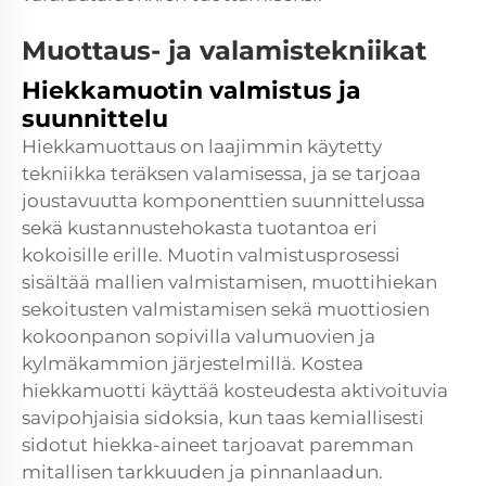
Muottaus- ja valamistekniikat
Hiekkamuotin valmistus ja
suunnittelu
Hiekkamuottaus on laajimmin käytetty
tekniikka teräksen valamisessa, ja se tarjoaa
joustavuutta komponenttien suunnittelussa
sekä kustannustehokasta tuotantoa eri
kokoisille erille. Muotin valmistusprosessi
sisältää mallien valmistamisen, muottihiekan
sekoitusten valmistamisen sekä muottiosien
kokoonpanon sopivilla valumuovien ja
kylmäkammion järjestelmillä. Kostea
hiekkamuotti käyttää kosteudesta aktivoituvia
savipohjaisia sidoksia, kun taas kemiallisesti
sidotut hiekka-aineet tarjoavat paremman
mitallisen tarkkuuden ja pinnanlaadun.