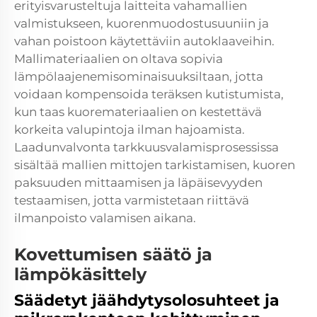
erityisvarusteltuja laitteita vahamallien
valmistukseen, kuorenmuodostusuuniin ja
vahan poistoon käytettäviin autoklaaveihin.
Mallimateriaalien on oltava sopivia
lämpölaajenemisominaisuuksiltaan, jotta
voidaan kompensoida teräksen kutistumista,
kun taas kuoremateriaalien on kestettävä
korkeita valupintoja ilman hajoamista.
Laadunvalvonta tarkkuusvalamisprosessissa
sisältää mallien mittojen tarkistamisen, kuoren
paksuuden mittaamisen ja läpäisevyyden
testaamisen, jotta varmistetaan riittävä
ilmanpoisto valamisen aikana.
Kovettumisen säätö ja
lämpökäsittely
Säädetyt jäähdytysolosuhteet ja