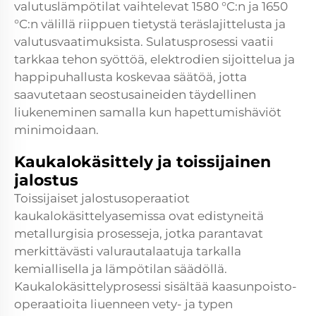
valutuslämpötilat vaihtelevat 1580 °C:n ja 1650
°C:n välillä riippuen tietystä teräslajittelusta ja
valutusvaatimuksista. Sulatusprosessi vaatii
tarkkaa tehon syöttöä, elektrodien sijoittelua ja
happipuhallusta koskevaa säätöä, jotta
saavutetaan seostusaineiden täydellinen
liukeneminen samalla kun hapettumishäviöt
minimoidaan.
Kaukalokäsittely ja toissijainen
jalostus
Toissijaiset jalostusoperaatiot
kaukalokäsittelyasemissa ovat edistyneitä
metallurgisia prosesseja, jotka parantavat
merkittävästi valurautalaatuja tarkalla
kemiallisella ja lämpötilan säädöllä.
Kaukalokäsittelyprosessi sisältää kaasunpoisto-
operaatioita liuenneen vety- ja typen