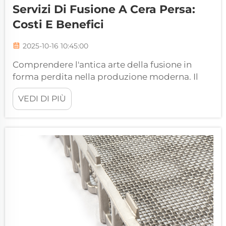
Servizi Di Fusione A Cera Persa:
Costi E Benefici
2025-10-16 10:45:00
Comprendere l'antica arte della fusione in
forma perdita nella produzione moderna. Il
complesso mondo della produzione si è
VEDI DI PIÙ
evoluto notevolmente nel corso dei millenni,
ma alcune tecniche rimangono senza tempo
per la loro efficacia. I servizi di fusione a cera
persa rappresentano...