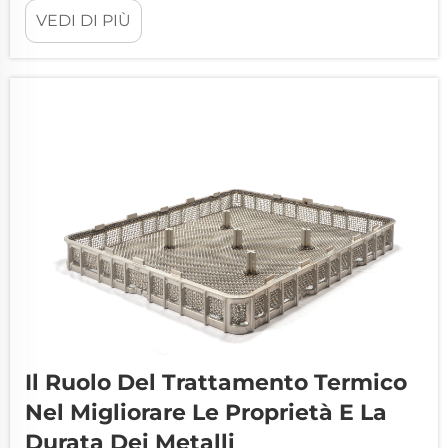
Migliore. I processi di trattamento termico
VEDI DI PIÙ
costituiscono la spina dorsale delle moderne
operazioni produttive, consentendo ai
produttori di migliorare le proprietà dei
materiali e ottenere una qualità superiore del
prodotto. Come in...
Il Ruolo Del Trattamento Termico
Nel Migliorare Le Proprietà E La
Durata Dei Metalli