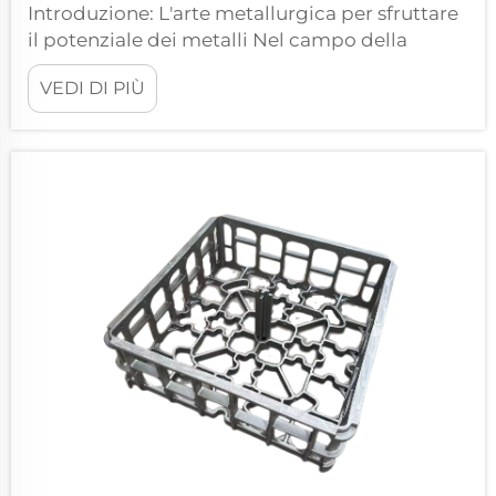
Introduzione: L'arte metallurgica per sfruttare
il potenziale dei metalli Nel campo della
lavorazione e produzione dei metalli, pochi
VEDI DI PIÙ
processi possono influenzare le proprietà dei
materiali in modo così profondo quanto il
trattamento termico. Il trattamento termico è
insieme una scienza precisa e un'arte...