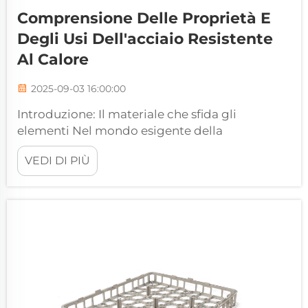
Comprensione Delle Proprietà E
Degli Usi Dell'acciaio Resistente
Al Calore
2025-09-03 16:00:00
Introduzione: Il materiale che sfida gli
elementi Nel mondo esigente della
produzione e lavorazione ad alta temperatura,
VEDI DI PIÙ
i materiali ordinari raggiungono rapidamente i
loro limiti. Quando la temperatura supera i
500°C, gli acciai convenzionali perdono la loro
resistenza...