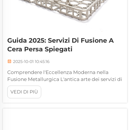
Guida 2025: Servizi Di Fusione A
Cera Persa Spiegati
2025-10-01 10:45:16
Comprendere l'Eccellenza Moderna nella
Fusione Metallurgica L'antica arte dei servizi di
fusione a cera persa continua a rivoluzionare la
VEDI DI PIÙ
produzione industriale moderna, offrendo una
precisione e una versatilità senza pari nella
produzione di componenti metallici. Questa
tecnica collaudata, risalente a...