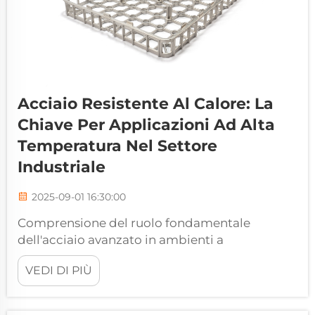
Acciaio Resistente Al Calore: La
Chiave Per Applicazioni Ad Alta
Temperatura Nel Settore
Industriale
2025-09-01 16:30:00
Comprensione del ruolo fondamentale
dell'acciaio avanzato in ambienti a
temperatura estrema Nel mondo impegnativo
VEDI DI PIÙ
delle applicazioni industriali, l'acciaio
resistente al calore si presenta come un
materiale fondamentale che permette