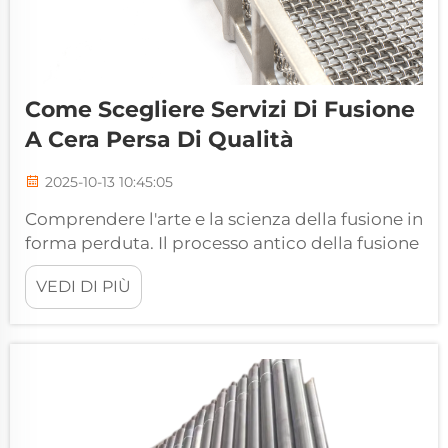
Come Scegliere Servizi Di Fusione
A Cera Persa Di Qualità
2025-10-13 10:45:05
Comprendere l'arte e la scienza della fusione in
forma perduta. Il processo antico della fusione
a cera persa si è trasformato in un metodo
VEDI DI PIÙ
produttivo sofisticato che offre straordinaria
precisione e versatilità nei componenti
metallici. I moderni servizi di fusione a cera
persa...