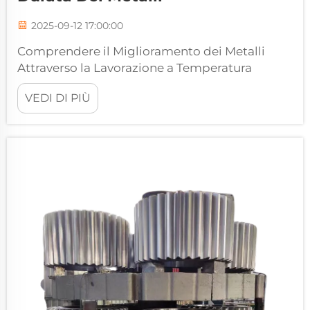
2025-09-12 17:00:00
Comprendere il Miglioramento dei Metalli
Attraverso la Lavorazione a Temperatura
Controllata. Il trattamento termico
VEDI DI PIÙ
rappresenta uno dei processi più cruciali nella
metallurgia, trasformando in modo
fondamentale le proprietà dei metalli e delle
leghe per raggiungere caratteristiche
desiderate. Questo...