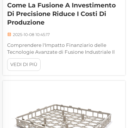
Come La Fusione A Investimento
Di Precisione Riduce I Costi Di
Produzione
2025-10-08 10:45:17
Comprendere l'Impatto Finanziario delle
Tecnologie Avanzate di Fusione Industriale Il
settore manifatturiero continua a evolversi
VEDI DI PIÙ
grazie a tecnologie innovative che aumentano
l'efficienza e riducono i costi. Tra questi
progressi, la fusione a cera persa di precisione
ha assunto un ruolo fondamentale...